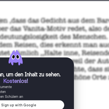
n, um den Inhalt zu sehen
.
Kostenlos!
okumente
oten
onen Schülern an