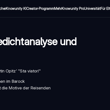
cher
Knowunity KI
Creator-Programm
Mehr
Knowunity Pro
Universität
Für El
Gedichtanalyse und
n Opitz' "Sta viator!"
hen im Barock
t die Motive der Reisenden