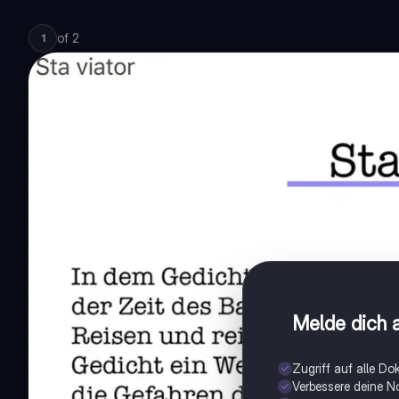
of
2
1
Melde dich a
Zugriff auf alle D
Verbessere deine N