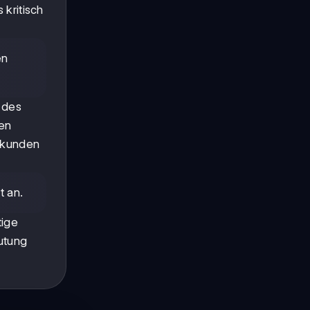
 kritisch
en
 des
den
erkunden
t an.
tige
eutung