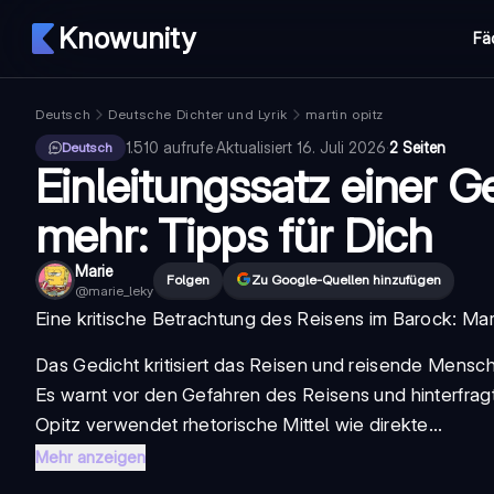
Knowunity
Fä
Deutsch
Deutsche Dichter und Lyrik
martin opitz
1.510
aufrufe
·
Aktualisiert
16. Juli 2026
·
2 Seiten
Deutsch
Einleitungssatz einer 
mehr: Tipps für Dich
Marie
Folgen
Zu Google-Quellen hinzufügen
@
marie_leky
Eine kritische Betrachtung des Reisens im Barock: Marti
Das Gedicht kritisiert das Reisen und reisende Mensc
Es warnt vor den Gefahren des Reisens und hinterfrag
Opitz verwendet rhetorische Mittel wie direkte...
Mehr anzeigen