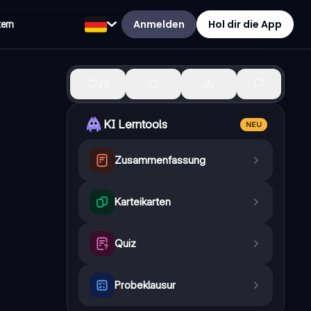
Anmelden
Hol dir die App
tern
22
KI Lerntools
NEU
Zusammenfassung
Karteikarten
Quiz
Probeklausur