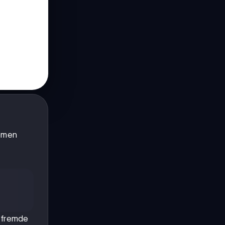
hemen
n fremde