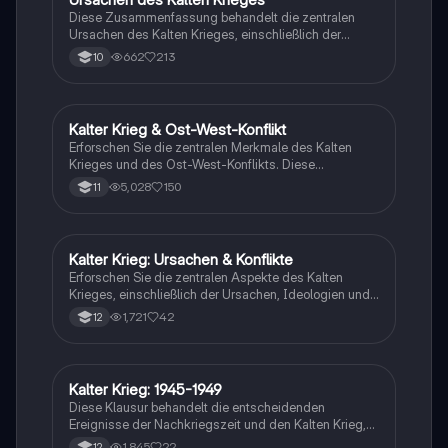
Studierende, die sich mit der Geschichte des 20.
Diese Zusammenfassung behandelt die zentralen
Jahrhunderts und deren literarischen Reflexionen
Ursachen des Kalten Krieges, einschließlich der
auseinandersetzen möchten.
politischen Systeme von USA und UdSSR, den Streit
662
213
10
um Deutschland, die bipolare Weltordnung und die
Kuba-Krise. Ideal für Studierende, die die komplexen
Hintergründe des Ost-West-Konflikts verstehen
möchten.
Kalter Krieg & Ost-West-Konflikt
Geschichte
Erforschen Sie die zentralen Merkmale des Kalten
Krieges und des Ost-West-Konflikts. Diese
Zusammenfassung behandelt die wichtigsten
5,028
150
11
Phasen, Streitpunkte und die ideologischen
Unterschiede zwischen den USA und der UdSSR von
1917 bis 1991. Ideal für Studierende der Geschichte,
die ein tieferes Verständnis der bipolaren Weltordnung
Kalter Krieg: Ursachen & Konflikte
Geschichte
und ihrer Auswirkungen auf die internationale Politik
Erforschen Sie die zentralen Aspekte des Kalten
suchen.
Krieges, einschließlich der Ursachen, Ideologien und
bedeutenden Konflikte wie der Berlin Blockade und
1,721
42
12
der Kubakrise. Diese Zusammenfassung bietet einen
klaren Überblick über den Ost-West-Konflikt von 1917
bis 1990, ideal für Studierende der Geschichte und
Politikwissenschaft.
Kalter Krieg: 1945-1949
Geschichte
Diese Klausur behandelt die entscheidenden
Ereignisse der Nachkriegszeit und den Kalten Krieg,
einschließlich der Truman-Doktrin, der Berliner
1,845
22
12