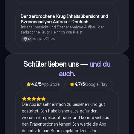
zusammengefasst <3.
Der zerbrochene Krug Inhaltsübersicht und
Deutsch
Szenenanalyse Aufbau - Deutsch
Q1/Q2/Abitur
Inhaltsübersicht und Szenenanalyse Aufbau “der
zerbrochne Krug” Heinrich von Kleist
7,409
124
12
Schüler lieben uns —
und du
auch
.
4.6
/5
App Store
4.7
/5
Google Play
Die App ist sehr einfach zu bedienen und gut
gestaltet. Ich habe bisher alles gefunden,
wonach ich gesucht habe, und konnte viel aus
den Präsentationen lernen! Ich werde die App
definitiv für ein Schulprojekt nutzen! Und