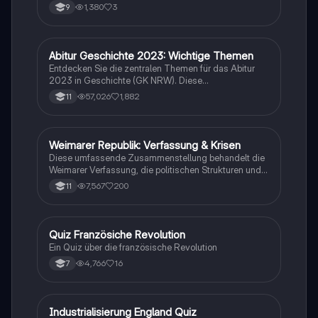
1,380
3
9
Abitur Geschichte 2023: Wichtige Themen
Geschichte
Entdecken Sie die zentralen Themen für das Abitur
2023 in Geschichte (GK NRW). Diese
Zusammenfassung umfasst die wichtigsten
57,026
1,882
11
Ereignisse, von den Weltkriegen über die Weimarer
Republik bis hin zur Nachkriegszeit und der
deutschen Teilung. Ideal für eine gezielte
Prüfungsvorbereitung. Themen: Nationalsozialismus,
Weimarer Republik: Verfassung & Krisen
Geschichte
Euthanasie, Friedliche Revolution, Potsdamer
Diese umfassende Zusammenstellung behandelt die
Abkommen, und mehr.
Weimarer Verfassung, die politischen Strukturen und
die Krisen der Weimarer Republik von 1919 bis 1933.
7,567
200
11
Wichtige Themen sind die Rolle des
Reichspräsidenten, die Parteienlandschaft, die
wirtschaftlichen Herausforderungen und der Aufstieg
des Nationalsozialismus. Ideal für das Geschichts-
Q
Quiz Französiche Revolution
Geschichte
Abitur in Hessen (Q1 bis Q4).
Ein Quiz über die französische Revolution
4,766
16
7
I
Industrialisierung England Quiz
Geschichte