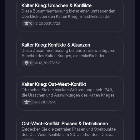
Ideal für Studierende, die sich mit der bipolaren
Kalter Krieg: Ursachen & Konflikte
Geschichte
Weltordnung und den politischen Dynamiken des 20.
Diese Zusammenfassung bietet einen umfassenden
Jahrhunderts auseinandersetzen möchten.
Überblick über den Kalten Krieg, einschließlich der
ideologischen Differenzen zwischen den USA und der
23,533
723
10
Sowjetunion, der Truman-Doktrin, der Berlin-
Blockade, der Kuba-Krise und der Rolle von
Stellvertreterkriegen wie dem Koreakrieg und
Vietnamkrieg. Ideal für Studierende, die die
Kalter Krieg: Konflikte & Allianzen
Geschichte
komplexen Machtverhältnisse und Konflikte zwischen
Diese Zusammenfassung behandelt die wichtigsten
1947 und 1991 verstehen möchten.
Aspekte des Kalten Krieges, einschließlich der
Entstehung des Eisernen Vorhangs, der NATO und
13,702
632
10
des Warschauer Pakts, sowie der Stellvertreterkriege
und der Rolle von Glasnost und Perestroika. Ideal für
Studierende, die die geopolitischen Spannungen
zwischen Ost und West von 1947 bis 1991 verstehen
Kalter Krieg: Ost-West-Konflikt
Geschichte
möchten.
Erforschen Sie die bipolare Weltordnung nach 1945,
die Ursachen und Auswirkungen des Kalten Krieges,
einschließlich der Teilung Europas, der bedeutenden
7,218
295
11
Konflikte wie Koreakrieg, Kubakrise und Vietnamkrieg
sowie der Containment-Politik. Diese
Zusammenfassung bietet einen klaren Überblick über
die geopolitischen Spannungen und die Rolle der USA
Ost-West-Konflikt: Phasen & Definitionen
Geschichte
und UdSSR in der Nachkriegszeit.
Entdecken Sie die zentralen Phasen und Streitpunkte
des Ost-West-Konflikts im 20. Jahrhundert. Diese
Zusammenfassung behandelt die Definitionen des