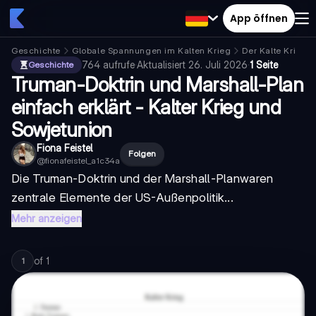
App öffnen
Geschichte
Globale Spannungen im Kalten Krieg
Der Kalte Krieg
764
aufrufe
·
Aktualisiert
26. Juli 2026
·
1 Seite
Geschichte
Truman-Doktrin und Marshall-Plan
einfach erklärt - Kalter Krieg und
Sowjetunion
Fiona Feistel
Folgen
@
fionafeistel_a1c34a
Die
Truman-Doktrin
und der
Marshall-Plan
waren
zentrale Elemente der US-Außenpolitik...
Mehr anzeigen
of
1
1