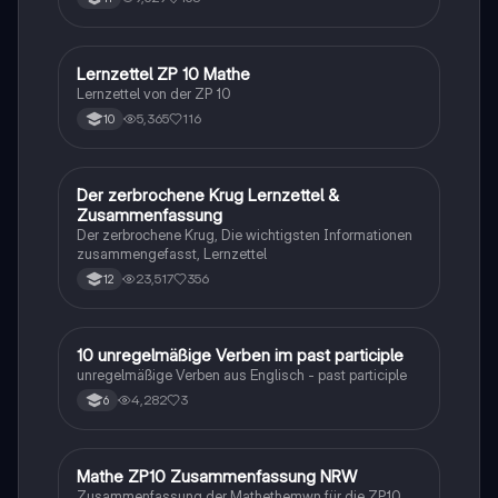
Lernzettel ZP 10 Mathe
Mathe
Lernzettel von der ZP 10
5,365
116
10
Der zerbrochene Krug Lernzettel &
Deutsch
Zusammenfassung
Der zerbrochene Krug, Die wichtigsten Informationen
zusammengefasst, Lernzettel
23,517
356
12
1
10 unregelmäßige Verben im past participle
Englisch
unregelmäßige Verben aus Englisch - past participle
4,282
3
6
Mathe ZP10 Zusammenfassung NRW
Mathe
Zusammenfassung der Mathethemwn für die ZP10