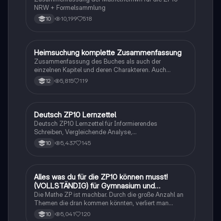
NRW + Formelsammlung
10,199
518
10
Heimsuchung komplette Zusammenfassung
Deutsch
Zusammenfassung des Buches als auch der
einzelnen Kapitel und deren Charakteren. Auch
tabellarisch. Im Unterricht ohne KI erstellt
5,815
119
12
Deutsch ZP10 Lernzettel
Deutsch
Deutsch ZP10 Lernzettel für Informierendes
Schreiben, Vergleichende Analyse,
Sachtexte/Roman/Gedicht..
5,437
145
10
Alles was du für die ZP10 können musst!
Mathe
(VOLLSTÄNDIG) für Gymnasium und
Realschule
Die Mathe ZP ist machbar. Durch die große Anzahl an
Themen die dran kommen könnten, verliert man
schnell den Überblick. Also habe ich von den kleinsten
5,041
120
10
Themen bis hin zu den größten alles