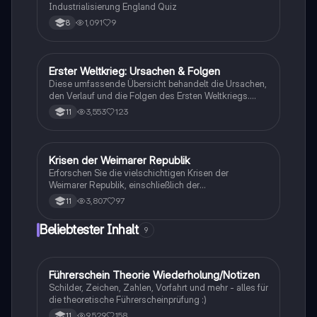
Industrialisierung England Quiz
1,091
9
8
Erster Weltkrieg: Ursachen & Folgen
Geschichte
Diese umfassende Übersicht behandelt die Ursachen,
den Verlauf und die Folgen des Ersten Weltkriegs.
Erfahren Sie mehr über die Julikrise 1914, die
3,553
123
11
Kriegsziele der Großmächte, den Schlieffen-Plan, den
Vertrag von Versailles und die Auswirkungen auf die
Weltpolitik. Ideal für Studierende der Geschichte und
Politikwissenschaft.
Krisen der Weimarer Republik
Geschichte
Erforschen Sie die vielschichtigen Krisen der
Weimarer Republik, einschließlich der
Novemberrevolution, des Versailler Vertrags, der
3,807
97
11
Inflation und der Weltwirtschaftskrise. Diese
Zusammenfassung bietet einen klaren Überblick über
Beliebtester Inhalt
9
die politischen und wirtschaftlichen
Herausforderungen, die zur Instabilität und zum
Scheitern der Weimarer Republik führten. Ideal für
Studierende, die sich mit der Geschichte und den
Führerschein Theorie Wiederholung/Notizen
Lerntipps
Ursachen der Weimarer Republik auseinandersetzen
Schilder, Zeichen, Zahlen, Vorfahrt und mehr - alles für
möchten.
die theoretische Führerscheinprüfung :)
9,529
158
11