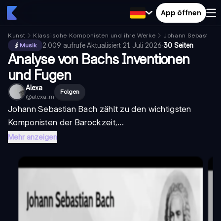
App öffnen
Kunst
Klassische Komponisten und ihre Werke
Johann Sebastian 
2.009
aufrufe
·
Aktualisiert
21. Juli 2026
·
30 Seiten
Musik
Analyse von Bachs Inventionen
und Fugen
Alexa
Folgen
@
alexa_m
Johann Sebastian Bach zählt zu den wichtigsten
Komponisten der Barockzeit,...
Mehr anzeigen