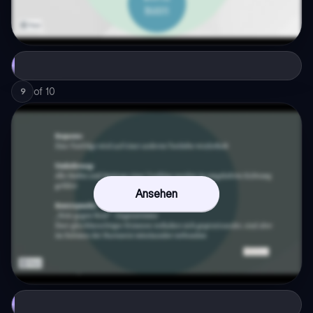
of
10
9
Ansehen