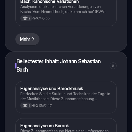
Bach: Kanonische Variationen
Musik
Analysiere die kanonischen Veränderungen von
Bachs 'Vom Himmel hoch, da komm ich her' (BWV
769a). Diese detaillierte Untersuchung umfasst die
974
33
12
kontrapunktischen Gestaltungsprinzipien,
rhythmische Strukturen und die Entwicklung des
Cantus firmus. Ideal für Musik LK Klausuren und
vertiefte Studien in Musiktheorie und -geschichte.
Mehr
Beliebtester Inhalt: Johann Sebastian
8
Bach
Fugenanalyse und Barockmusik
Musik
Entdecken Sie die Struktur und Techniken der Fuge in
der Musiktheorie. Diese Zusammenfassung
behandelt die verschiedenen Arten von Fugen, die
2,136
47
11
Motivverarbeitung, sowie die historische Bedeutung
des Praeludiums im Barockzeitalter. Ideal für
Studierende der Musikgeschichte und -theorie.
Fugenanalyse im Barock
Musik
Diese Zusammenfassung bietet einen umfassenden