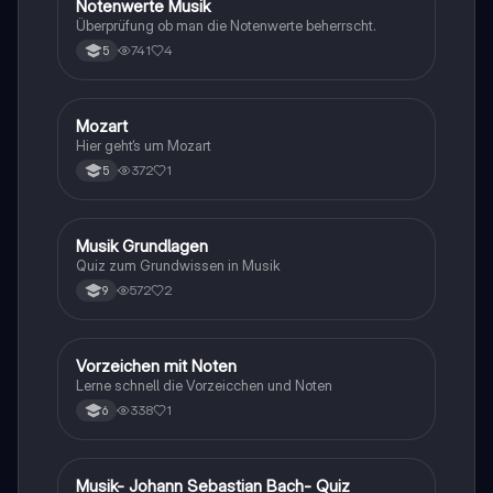
N
Notenwerte Musik
Musik
Überprüfung ob man die Notenwerte beherrscht.
741
4
5
M
Mozart
Musik
Hier geht‘s um Mozart
372
1
5
M
Musik Grundlagen
Musik
Quiz zum Grundwissen in Musik
572
2
9
V
Vorzeichen mit Noten
Musik
Lerne schnell die Vorzeicchen und Noten
338
1
6
M
Musik- Johann Sebastian Bach- Quiz
Musik