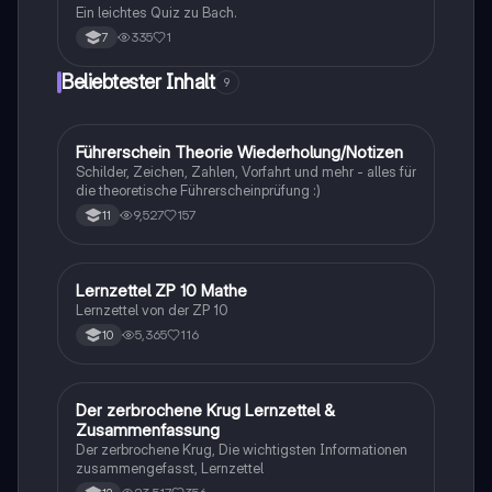
Ein leichtes Quiz zu Bach.
335
1
7
Beliebtester Inhalt
9
Führerschein Theorie Wiederholung/Notizen
Lerntipps
Schilder, Zeichen, Zahlen, Vorfahrt und mehr - alles für
die theoretische Führerscheinprüfung :)
9,527
157
11
Lernzettel ZP 10 Mathe
Mathe
Lernzettel von der ZP 10
5,365
116
10
Der zerbrochene Krug Lernzettel &
Deutsch
Zusammenfassung
Der zerbrochene Krug, Die wichtigsten Informationen
zusammengefasst, Lernzettel