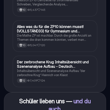
Deutsch ZP10 Lernzettel für Informierendes
Schreiben, Vergleichende Analyse,
Sachtexte/Roman/Gedicht..
5,437
145
10
Alles was du für die ZP10 können musst!
Mathe
(VOLLSTÄNDIG) für Gymnasium und
Realschule
Die Mathe ZP ist machbar. Durch die große Anzahl an
Themen die dran kommen könnten, verliert man
schnell den Überblick. Also habe ich von den kleinsten
5,041
120
10
Themen bis hin zu den größten alles
zusammengefasst <3.
Der zerbrochene Krug Inhaltsübersicht und
Deutsch
Szenenanalyse Aufbau - Deutsch
Q1/Q2/Abitur
Inhaltsübersicht und Szenenanalyse Aufbau “der
zerbrochne Krug” Heinrich von Kleist
7,409
124
12
Schüler lieben uns —
und du
auch
.