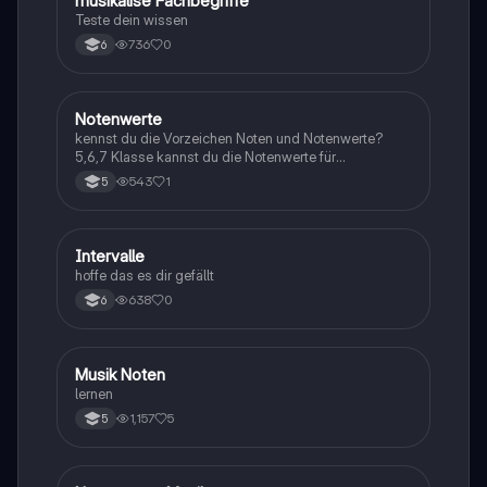
M
musikalise Fachbegriffe
Musik
Teste dein wissen
736
0
6
N
Notenwerte
Musik
kennst du die Vorzeichen Noten und Notenwerte?
5,6,7 Klasse kannst du die Notenwerte für
unterscheiden und weißt du welche wie viele schläge
543
1
5
haben? wenn ja dann kannst du dich jetzt hier testen
I
Intervalle
Musik
hoffe das es dir gefällt
638
0
6
M
Musik Noten
Musik
lernen
1,157
5
5