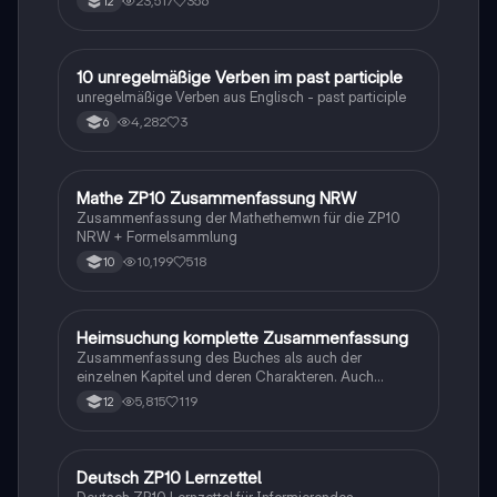
23,517
356
12
1
10 unregelmäßige Verben im past participle
Englisch
unregelmäßige Verben aus Englisch - past participle
4,282
3
6
Mathe ZP10 Zusammenfassung NRW
Mathe
Zusammenfassung der Mathethemwn für die ZP10
NRW + Formelsammlung
10,199
518
10
Heimsuchung komplette Zusammenfassung
Deutsch
Zusammenfassung des Buches als auch der
einzelnen Kapitel und deren Charakteren. Auch
tabellarisch. Im Unterricht ohne KI erstellt
5,815
119
12
Deutsch ZP10 Lernzettel
Deutsch