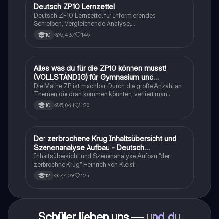
Deutsch ZP10 Lernzettel
Deutsch
Deutsch ZP10 Lernzettel für Informierendes
Schreiben, Vergleichende Analyse,
Sachtexte/Roman/Gedicht..
5,437
145
10
Alles was du für die ZP10 können musst!
Mathe
(VOLLSTÄNDIG) für Gymnasium und
Realschule
Die Mathe ZP ist machbar. Durch die große Anzahl an
Themen die dran kommen könnten, verliert man
schnell den Überblick. Also habe ich von den kleinsten
5,041
120
10
Themen bis hin zu den größten alles
zusammengefasst <3.
Der zerbrochene Krug Inhaltsübersicht und
Deutsch
Szenenanalyse Aufbau - Deutsch
Q1/Q2/Abitur
Inhaltsübersicht und Szenenanalyse Aufbau “der
zerbrochne Krug” Heinrich von Kleist
7,409
124
12
Schüler lieben uns —
und du