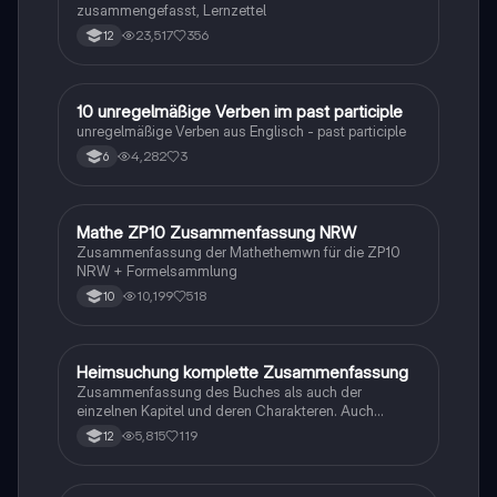
zusammengefasst, Lernzettel
23,517
356
12
1
10 unregelmäßige Verben im past participle
Englisch
unregelmäßige Verben aus Englisch - past participle
4,282
3
6
Mathe ZP10 Zusammenfassung NRW
Mathe
Zusammenfassung der Mathethemwn für die ZP10
NRW + Formelsammlung
10,199
518
10
Heimsuchung komplette Zusammenfassung
Deutsch
Zusammenfassung des Buches als auch der
einzelnen Kapitel und deren Charakteren. Auch
tabellarisch. Im Unterricht ohne KI erstellt
5,815
119
12