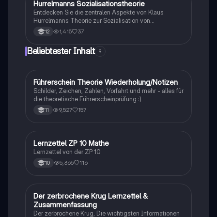
Studierende der Sozialwissenschaften und
Hurrelmanns Sozialisationstheorie
Pädagogik
Psychologie.
Entdecken Sie die zentralen Aspekte von Klaus
Hurrelmanns Theorie zur Sozialisation von
Jugendlichen. Diese Zusammenfassung behandelt
1,415
37
12
die 10 Maxime, Entwicklungsaufgaben und die Rolle
von sozialen Instanzen in der Identitätsbildung. Ideal
Beliebtester Inhalt
9
für Studierende der Sozialwissenschaften und
Pädagogik, die sich mit der
Persönlichkeitsentwicklung und den
Herausforderungen der Jugendphase
Führerschein Theorie Wiederholung/Notizen
Lerntipps
auseinandersetzen. Typ: Zusammenfassung.
Schilder, Zeichen, Zahlen, Vorfahrt und mehr - alles für
die theoretische Führerscheinprüfung :)
9,527
157
11
Lernzettel ZP 10 Mathe
Mathe
Lernzettel von der ZP 10
5,365
116
10
Der zerbrochene Krug Lernzettel &
Deutsch
Zusammenfassung
Der zerbrochene Krug, Die wichtigsten Informationen