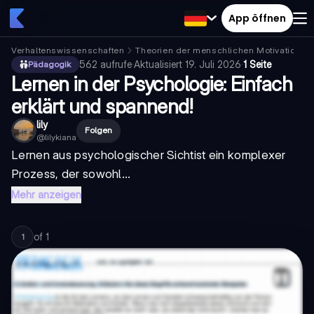
App öffnen
Verhaltenswissenschaften
Theorien der menschlichen Motivation
562
aufrufe
·
Aktualisiert
19. Juli 2026
·
1 Seite
Pädagogik
Lernen in der Psychologie: Einfach
erklärt und spannend!
lily
Folgen
@
lilykiana
Lernen aus psychologischer Sicht
ist ein komplexer
Prozess, der sowohl...
Mehr anzeigen
of
1
1