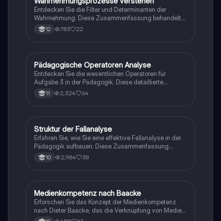
Wahrnehmungsprozesse verstehen
Psychologie
Verhaltenstherapie und mehr.
Entdecken Sie die Filter und Determinanten der
Wahrnehmung. Diese Zusammenfassung behandelt
die verschiedenen Stufen des
783
22
12
Wahrnehmungsprozesses, einschließlich der
Gestaltgesetze, Wahrnehmungskonstanz und
psychologischer Einflüsse. Ideal für Studierende, die
sich mit den Grundlagen der Wahrnehmung und den
Pädagogische Operatoren Analyse
Pädagogik
damit verbundenen Fehlern auseinandersetzen
Entdecken Sie die wesentlichen Operatoren für
möchten.
Aufgabe 3 in der Pädagogik. Diese detaillierte
Anleitung bietet eine Schritt-für-Schritt-Erklärung zu
2,324
64
11
Beurteilung, Erörterung, Handlungsoptionen und
kritischer Prüfung. Ideal für Studierende, die ihre
Fähigkeiten in der Analyse und Argumentation
verbessern möchten.
Struktur der Fallanalyse
Pädagogik
Erfahren Sie, wie Sie eine effektive Fallanalyse in der
Pädagogik aufbauen. Diese Zusammenfassung
behandelt die wichtigsten Schritte, einschließlich der
2,984
38
10
Einleitung, der theoretischen Analyse und der
Schlussfolgerung. Ideal für Studierende, die sich auf
Klausuren vorbereiten oder ihre Kenntnisse in der
Anwendung von Lerntheorien vertiefen möchten. Typ:
Medienkompetenz nach Baacke
Pädagogik
Zusammenfassung.
Erforschen Sie das Konzept der Medienkompetenz
nach Dieter Baacke, das die Verknüpfung von Medien
und Pädagogik betont. Diese Zusammenfassung