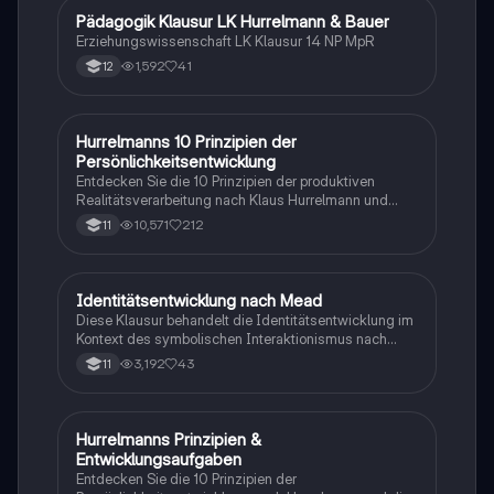
Studierende der Erziehungswissenschaften, die sich
Pädagogik Klausur LK Hurrelmann & Bauer
Pädagogik
mit Jugenddelinquenz und Gewaltprävention
Erziehungswissenschaft LK Klausur 14 NP MpR
auseinandersetzen möchten.
1,592
41
12
Hurrelmanns 10 Prinzipien der
Pädagogik
Persönlichkeitsentwicklung
Entdecken Sie die 10 Prinzipien der produktiven
Realitätsverarbeitung nach Klaus Hurrelmann und
deren Bedeutung für die Persönlichkeitsentwicklung.
10,571
212
11
Diese Zusammenfassung behandelt die Rolle von
innerer und äußerer Realität, Sozialisationsinstanzen
und gesellschaftlichen Herausforderungen. Ideal für
Studierende der Sozialwissenschaften und
Identitätsentwicklung nach Mead
Pädagogik
Pädagogik.
Diese Klausur behandelt die Identitätsentwicklung im
Kontext des symbolischen Interaktionismus nach
George H. Mead. Wichtige Themen sind die Konzepte
3,192
43
11
von I, Me, Self, Mind sowie die Rolle von Sozialisation,
signifikanten Symbolen und den Phasen Play und
Game. Ideal für Studierende der Pädagogik, die sich
mit der Theorie der Identitätsbildung
Hurrelmanns Prinzipien &
Pädagogik
auseinandersetzen möchten.
Entwicklungsaufgaben
Entdecken Sie die 10 Prinzipien der