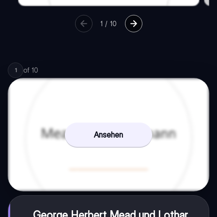
1
/
10
of
10
1
Ansehen
George Herbert Mead und Lothar