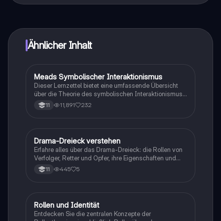
vernetze dich mit anderen Schülern und hol dir
sofortige Hilfe – alles direkt auf deinem Handy.
Ähnlicher Inhalt
Meads Symbolischer Interaktionismus
Pädagogik
Dieser Lernzettel bietet eine umfassende Übersicht
über die Theorie des symbolischen Interaktionismus
nach George Herbert Mead. Er behandelt zentrale
11,891
232
11
Konzepte wie Rolleneinnahme, Identitätsentwicklung
und die Bedeutung von Sprache und Symbolen in der
sozialen Interaktion. Ideal für Studierende der
Sozialpsychologie und Erziehungswissenschaften,
Drama-Dreieck verstehen
Psychologie
die sich mit Identitätsbildung und sozialen Rollen
Erfahre alles über das Drama-Dreieck: die Rollen von
auseinandersetzen möchten.
Verfolger, Retter und Opfer, ihre Eigenschaften und
Verhaltensmuster. Lerne effektive Strategien zur
445
5
11
Auflösung des Drama-Dreiecks und wie das
Erwachsenen-Ich in Konfliktsituationen agiert. Ideal
für Psychologie- und Kommunikationsstudien.
Rollen und Identität
Pädagogik
Entdecken Sie die zentralen Konzepte der