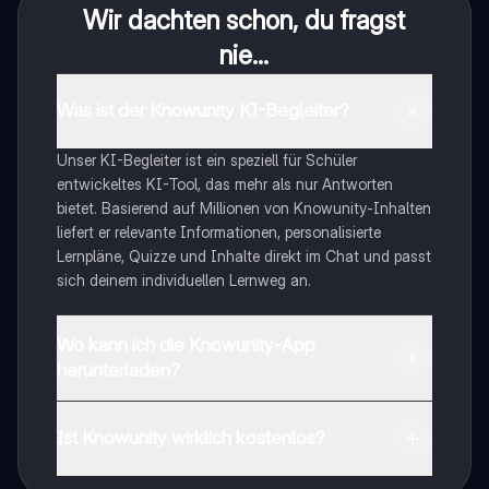
Wir dachten schon, du fragst
nie...
Was ist der Knowunity KI-Begleiter?
Unser KI-Begleiter ist ein speziell für Schüler
entwickeltes KI-Tool, das mehr als nur Antworten
bietet. Basierend auf Millionen von Knowunity-Inhalten
liefert er relevante Informationen, personalisierte
Lernpläne, Quizze und Inhalte direkt im Chat und passt
sich deinem individuellen Lernweg an.
Wo kann ich die Knowunity-App
herunterladen?
Du kannst die App im Google Play Store und im Apple
App Store herunterladen.
Ist Knowunity wirklich kostenlos?
Genau! Genieße kostenlosen Zugang zu Lerninhalten,