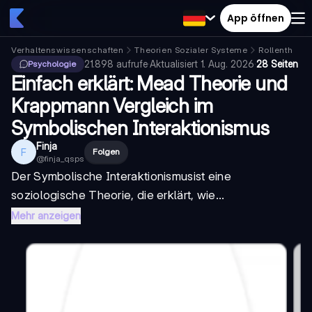
App öffnen
Verhaltenswissenschaften
Theorien Sozialer Systeme
Rollentheori
21.898
aufrufe
·
Aktualisiert
1. Aug. 2026
·
28 Seiten
Psychologie
Einfach erklärt: Mead Theorie und
Krappmann Vergleich im
Symbolischen Interaktionismus
Finja
F
Folgen
@
finja_qsps
Der
Symbolische Interaktionismus
ist eine
soziologische Theorie, die erklärt, wie...
Mehr anzeigen