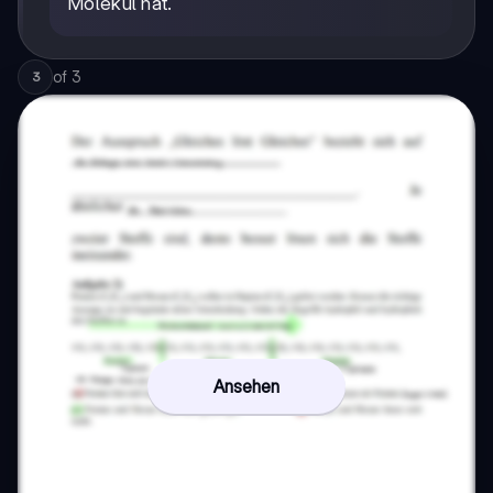
Molekül hat.
of
3
3
Ansehen