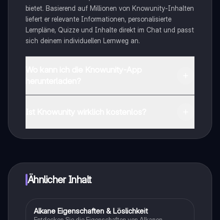
bietet. Basierend auf Millionen von Knowunity-Inhalten
liefert er relevante Informationen, personalisierte
Lernpläne, Quizze und Inhalte direkt im Chat und passt
sich deinem individuellen Lernweg an.
Wo kann ich die Knowunity-App
herunterladen?
Du kannst die App im Google Play Store und im Apple
App Store herunterladen.
Ist Knowunity wirklich kostenlos?
Genau! Genieße kostenlosen Zugang zu Lerninhalten,
vernetze dich mit anderen Schülern und hol dir
sofortige Hilfe – alles direkt auf deinem Handy.
Ähnlicher Inhalt
Alkane Eigenschaften & Löslichkeit
Chemie
Entdecken Sie die Eigenschaften von Alkanen,