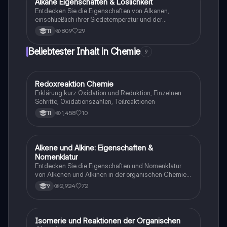
Alkane Eigenschaften & Löslichkeit
Chemie
Entdecken Sie die Eigenschaften von Alkanen,
einschließlich ihrer Siedetemperatur und der
Auswirkungen der Kettenlänge auf die Van-der-
809
29
11
Waals-Kräfte. Erfahren Sie, warum Alkanen wie
Heptan nicht in Wasser löslich sind, und verstehen Sie
Beliebtester Inhalt in Chemie
9
die Rolle der Polarität in der Löslichkeit. Diese
Zusammenfassung bietet eine klare Übersicht über
die chemischen Eigenschaften von Alkanen und
deren Verhalten in verschiedenen Lösungsmitteln.
Redoxreaktion Chemie
Chemie
Erklärung kurz Oxidation und Reduktion, Einzelnen
Schritte, Oxidationszahlen, Teilreaktionen
1,458
10
11
Alkene und Alkine: Eigenschaften &
Chemie
Nomenklatur
Entdecken Sie die Eigenschaften und Nomenklatur
von Alkenen und Alkinen in der organischen Chemie.
Diese Zusammenfassung behandelt die Struktur,
2,924
72
9
Isomerie, allgemeine Formeln und Reaktionen
ungesättigter Kohlenwasserstoffe. Ideal für
Studierende der Chemie, die sich auf Prüfungen
vorbereiten oder ihr Wissen vertiefen möchten.
Isomerie und Reaktionen der Organischen
Chemie