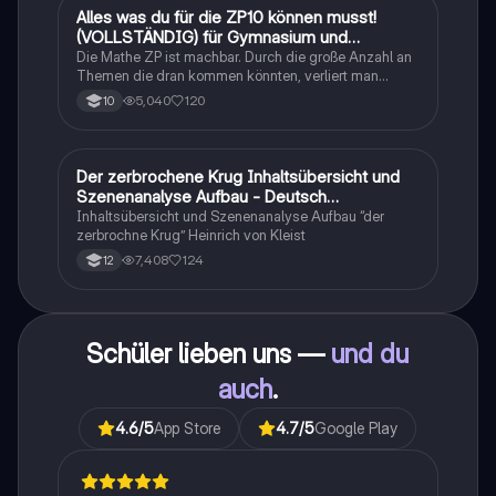
Alles was du für die ZP10 können musst!
Mathe
(VOLLSTÄNDIG) für Gymnasium und
Realschule
Die Mathe ZP ist machbar. Durch die große Anzahl an
Themen die dran kommen könnten, verliert man
schnell den Überblick. Also habe ich von den kleinsten
5,040
120
10
Themen bis hin zu den größten alles
zusammengefasst <3.
Der zerbrochene Krug Inhaltsübersicht und
Deutsch
Szenenanalyse Aufbau - Deutsch
Q1/Q2/Abitur
Inhaltsübersicht und Szenenanalyse Aufbau “der
zerbrochne Krug” Heinrich von Kleist
7,408
124
12
Schüler lieben uns —
und du
auch
.
4.6
/5
App Store
4.7
/5
Google Play