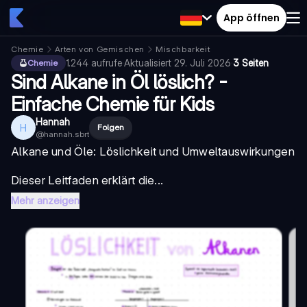
App öffnen
Chemie
Arten von Gemischen
Mischbarkeit
1.244
aufrufe
·
Aktualisiert
29. Juli 2026
·
3 Seiten
Chemie
Sind Alkane in Öl löslich? -
Einfache Chemie für Kids
Hannah
H
Folgen
@
hannah.sbrt
Alkane und Öle: Löslichkeit und Umweltauswirkungen
Dieser Leitfaden erklärt die...
Mehr anzeigen