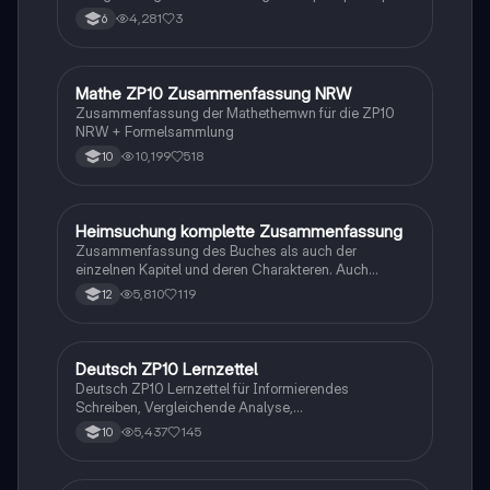
4,281
3
6
Mathe ZP10 Zusammenfassung NRW
Mathe
Zusammenfassung der Mathethemwn für die ZP10
NRW + Formelsammlung
10,199
518
10
Heimsuchung komplette Zusammenfassung
Deutsch
Zusammenfassung des Buches als auch der
einzelnen Kapitel und deren Charakteren. Auch
tabellarisch. Im Unterricht ohne KI erstellt
5,810
119
12
Deutsch ZP10 Lernzettel
Deutsch
Deutsch ZP10 Lernzettel für Informierendes
Schreiben, Vergleichende Analyse,
Sachtexte/Roman/Gedicht..
5,437
145
10