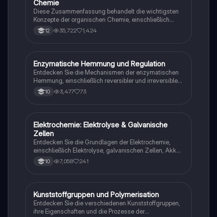
Chemie
Diese Zusammenfassung behandelt die wichtigsten
Konzepte der organischen Chemie, einschließlich
Isomerie, Reaktionsmechanismen,
35,722
1,424
12
Nachweisreaktionen für Aldehyde, Alkohole und
Aromaten. Ideal für das Abitur 2023, bietet sie klare
Erklärungen zu nucleophilen und elektrophilen
Substitutionen sowie zur Nomenklatur von Alkoholen
Enzymatische Hemmung und Regulation
Chemie
und Alkanen.
Entdecken Sie die Mechanismen der enzymatischen
Hemmung, einschließlich reversibler und irreversibler
Hemmung durch Schwermetallionen. Diese
3,477
73
10
Arbeitsblätter bieten eine umfassende Analyse der
Enzymstruktur, -funktion und -regulation,
einschließlich der Unterschiede zwischen
kompetitiver und allosterischer Hemmung. Ideal für
Elektrochemie: Elektrolyse & Galvanische
Chemie
das Verständnis von Enzymkinetik und
Zellen
Reaktionsmechanismen.
Entdecken Sie die Grundlagen der Elektrochemie,
einschließlich Elektrolyse, galvanischen Zellen, Akkus
und Redoxreaktionen. Diese Zusammenfassung
7,058
241
10
bietet eine klare Übersicht über die wichtigsten
Konzepte, Reaktionen und Anwendungen in der
Elektrochemie, ideal für Studierende im Grundkurs.
Kunststoffgruppen und Polymerisation
Chemie
Entdecken Sie die verschiedenen Kunststoffgruppen,
ihre Eigenschaften und die Prozesse der