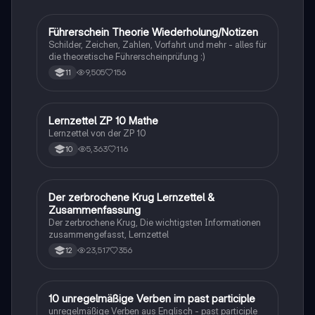
auf Prüfungen vorbereiten oder ihr Wissen vertiefen
möchten.
Führerschein Theorie Wiederholung/Notizen
Lerntipps
Schilder, Zeichen, Zahlen, Vorfahrt und mehr - alles für
die theoretische Führerscheinprüfung :)
9,505
156
11
Lernzettel ZP 10 Mathe
Mathe
Lernzettel von der ZP 10
5,363
116
10
Der zerbrochene Krug Lernzettel &
Deutsch
Zusammenfassung
Der zerbrochene Krug, Die wichtigsten Informationen
zusammengefasst, Lernzettel
23,517
356
12
1
10 unregelmäßige Verben im past participle
Englisch
unregelmäßige Verben aus Englisch - past participle