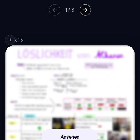
1
/
3
of
3
1
Ansehen