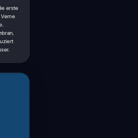
die erste
s Verne
e.
mbran,
uziert
ser.