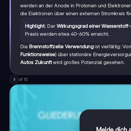
werden an der Anode in Protonen und Elektrone
die Elektronen über einen externen Stromkreis fli
Highlight
: Der
Wirkungsgrad einer Wasserstoff-
Praxis werden etwa 40-60% erreicht.
Die
Brennstoffzelle Verwendung
ist vielfältig: V
Funktionsweise
) über stationäre Energieversorgu
Autos Zukunft
wird großes Potenzial gesehen.
of
10
3
Melde dich a