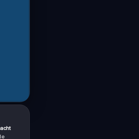
acht
le