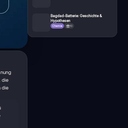
Bagdad-Batterie: Geschichte &
Hypothesen
Chemie
10
nnung
 die
 die
s
e