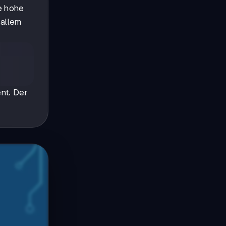
e hohe
 allem
ent. Der