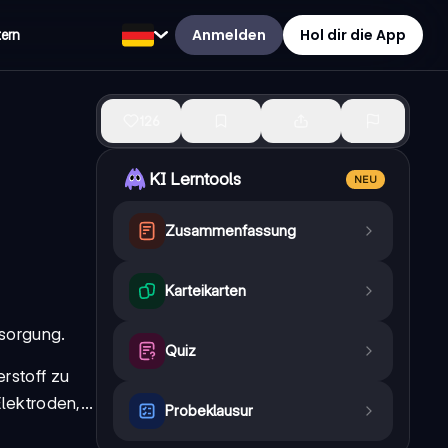
Anmelden
Hol dir die App
tern
126
KI Lerntools
NEU
Zusammenfassung
Karteikarten
rsorgung.
Quiz
rstoff zu
lektroden,...
Probeklausur