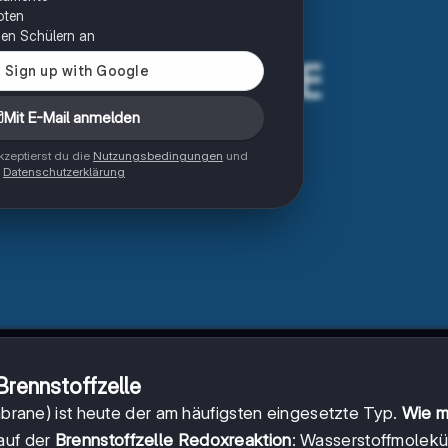
oten
onen Schülern an
Mit E-Mail anmelden
zeptierst du die
Nutzungsbedingungen
und
Datenschutzerklärung
rennstoffzelle
ane) ist heute der am häufigsten eingesetzte Typ.
Wie m
auf der
Brennstoffzelle Redoxreaktion
: Wasserstoffmolekü