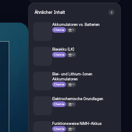
Ähnlicher Inhalt
6
Akkumulatoren vs. Batterien
Chemie
11
Bleiakku (LK)
Chemie
12
Blei- und Lithium-Ionen
Akkumulatoren
Chemie
10
Elektrochemische Grundlagen
Chemie
11
Funktionsweise NiMH-Akkus
Chemie
11