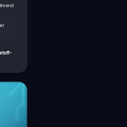
ährend
er
toff-