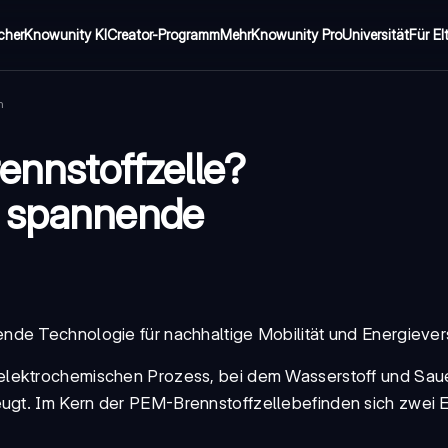
cher
Knowunity KI
Creator-Programm
Mehr
Knowunity Pro
Universität
Für El
n
rennstoffzelle?
d spannende
ende Technologie für nachhaltige Mobilität und Energieve
 elektrochemischen Prozess, bei dem Wasserstoff und Saue
eugt. Im Kern der
PEM-Brennstoffzelle
befinden sich zwei E