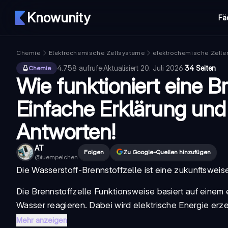
Knowunity
Fä
Chemie
Elektrochemische Zellsysteme
elektrochemische Zelle
4.758
aufrufe
·
Aktualisiert
20. Juli 2026
·
34 Seiten
Chemie
Wie funktioniert eine B
Einfache Erklärung un
Antworten!
AT
Folgen
Zu Google-Quellen hinzufügen
@
tuempelchen
Die
Wasserstoff-Brennstoffzelle
ist eine zukunftsweis
Die
Brennstoffzelle Funktionsweise
basiert auf einem
Wasser reagieren. Dabei wird elektrische Energie erz
Mehr anzeigen