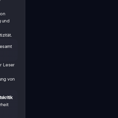
von
g und
zität.
sgesamt
r Leser
ung von
skritik
heit