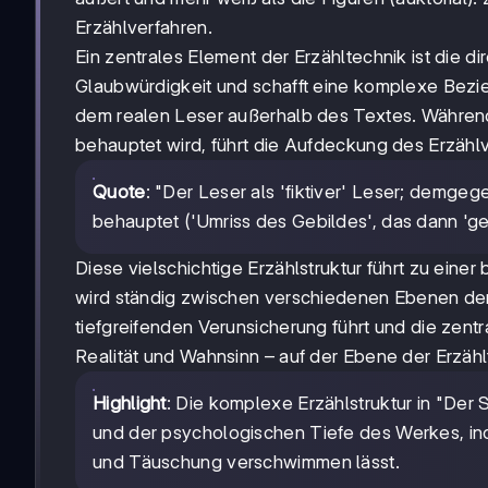
Erzählverfahren.
Ein zentrales Element der Erzähltechnik ist die d
Glaubwürdigkeit und schafft eine komplexe Bezi
dem realen Leser außerhalb des Textes. Während 
behauptet wird, führt die Aufdeckung des Erzählv
Quote
: "Der Leser als 'fiktiver' Leser; demgeg
behauptet ('Umriss des Gebildes', das dann 'gef
Diese vielschichtige Erzählstruktur führt zu eine
wird ständig zwischen verschiedenen Ebenen der 
tiefgreifenden Verunsicherung führt und die ze
Realität und Wahnsinn – auf der Ebene der Erzähl
Highlight
: Die komplexe Erzählstruktur in "Der 
und der psychologischen Tiefe des Werkes, in
und Täuschung verschwimmen lässt.