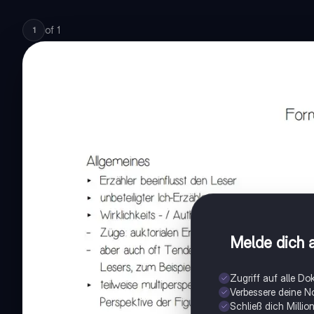
of
1
1
Melde dich a
Zugriff auf alle D
Verbessere deine N
Schließ dich Milli