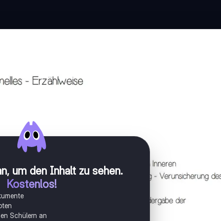
n, um den Inhalt zu sehen
.
Kostenlos!
okumente
oten
onen Schülern an