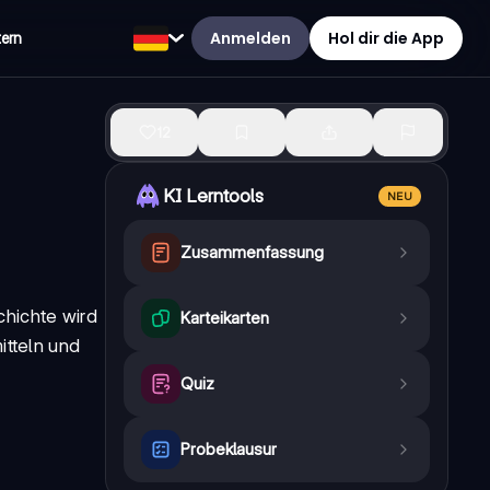
Anmelden
Hol dir die App
tern
12
KI Lerntools
NEU
Zusammenfassung
chichte wird
Karteikarten
itteln und
Quiz
Probeklausur