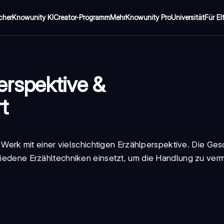
cher
Knowunity KI
Creator-Programm
Mehr
Knowunity Pro
Universität
Für El
n
rspektive &
t
Werk mit einer vielschichtigen
Erzählperspektive
. Die Ges
chiedene Erzähltechniken einsetzt, um die Handlung zu verm