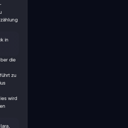
-
u
rzählung
k in
ber die
führt zu
ius
Dies wird
ven
lara,