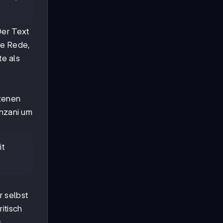
Der Text
te Rede,
e als
Szenen
anzani um
it
r selbst
itisch
s