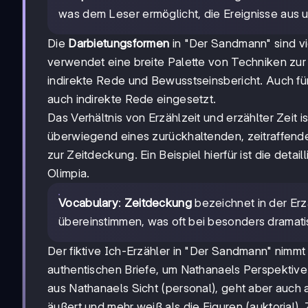
was dem Leser ermöglicht, die Ereignisse aus u
Die
Darbietungsformen
in "Der Sandmann" sind vie
verwendet eine breite Palette von Techniken zu
indirekte Rede und Bewusstseinsbericht. Auch f
auch indirekte Rede eingesetzt.
Das Verhältnis von Erzählzeit und erzählter Zeit 
überwiegend eines zurückhaltenden, zeitraffenden
zur Zeitdeckung. Ein Beispiel hierfür ist die det
Olimpia.
Vocabulary
:
Zeitdeckung
bezeichnet in der Erzä
übereinstimmen, was oft bei besonders dramati
Der fiktive Ich-Erzähler in "Der Sandmann" nimmt
authentischen Briefe, um Nathanaels Perspektive 
aus Nathanaels Sicht (personal), geht aber auch au
äußert und mehr weiß als die Figuren (auktorial). 