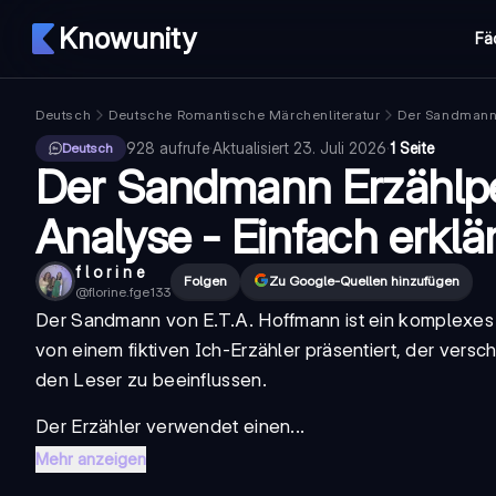
Knowunity
Fä
Deutsch
Deutsche Romantische Märchenliteratur
Der Sandman
928
aufrufe
·
Aktualisiert
23. Juli 2026
·
1 Seite
Deutsch
Der Sandmann Erzählpe
Analyse - Einfach erklär
f l o r i n e
Folgen
Zu Google-Quellen hinzufügen
@
florine.fge133
Der Sandmann
von E.T.A. Hoffmann ist ein komplexes 
von einem fiktiven Ich-Erzähler präsentiert, der vers
den Leser zu beeinflussen.
Der Erzähler verwendet einen...
Mehr anzeigen