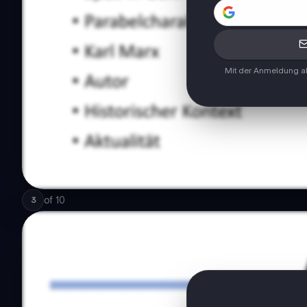
Mit der Anmeldung ak
of
10
3