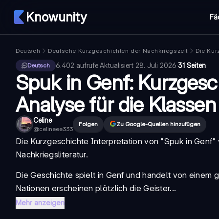
Knowunity
Fä
Deutsch
Deutsche Kurzgeschichten der Nachkriegszeit
Die Kur
6.402
aufrufe
·
Aktualisiert
28. Juli 2026
·
31 Seiten
Deutsch
Spuk in Genf: Kurzgesch
Analyse für die Klassen
Celine
Folgen
Zu Google-Quellen hinzufügen
@
celineee333
Die
Kurzgeschichte Interpretation
von "
Spuk in Genf
"
Nachkriegsliteratur.
Die Geschichte spielt in Genf und handelt von einem
Nationen erscheinen plötzlich die Geister...
Mehr anzeigen