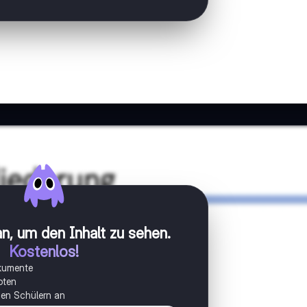
n, um den Inhalt zu sehen
.
Kostenlos!
okumente
oten
onen Schülern an