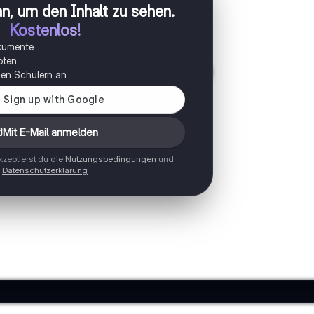
n, um den Inhalt zu sehen
.
Kostenlos!
okumente
oten
onen Schülern an
Mit E-Mail anmelden
zeptierst du die
Nutzungsbedingungen
und
Datenschutzerklärung