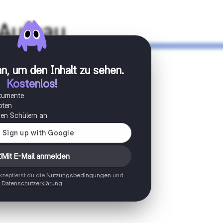
n, um den Inhalt zu sehen
.
Kostenlos!
okumente
oten
onen Schülern an
Mit E-Mail anmelden
zeptierst du die
Nutzungsbedingungen
und
Datenschutzerklärung