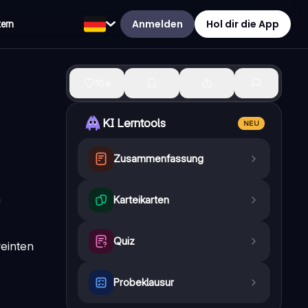
Anmelden
Hol dir die App
tern
104
KI Lerntools
NEU
Zusammenfassung
n
Karteikarten
Quiz
reinten
Probeklausur