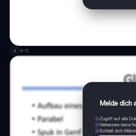
of
10
2
Melde dich a
Zugriff auf alle D
Verbessere deine N
Schließ dich Milli