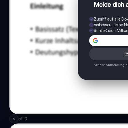
Melde dich a
Zugriff auf alle D
Verbessere deine N
Schließ dich Milli
Mit der Anmeldung ak
of
10
4