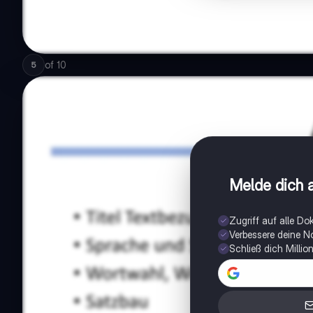
of
10
5
Melde dich a
Zugriff auf alle D
Verbessere deine N
Schließ dich Milli