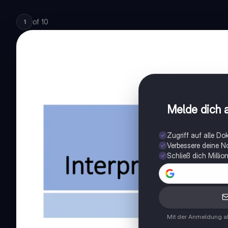
of
10
1
Melde dich a
Zugriff auf alle D
Verbessere deine N
Schließ dich Milli
Mit der Anmeldung ak