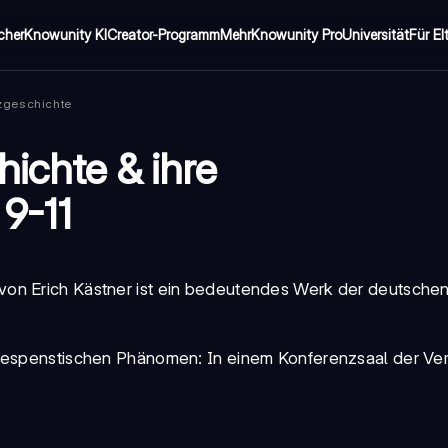
cher
Knowunity KI
Creator-Programm
Mehr
Knowunity Pro
Universität
Für El
zgeschichte
ichte & ihre
 9-11
 von Erich Kästner ist ein bedeutendes Werk der deutsche
 gespenstischen Phänomen: In einem Konferenzsaal der Ve