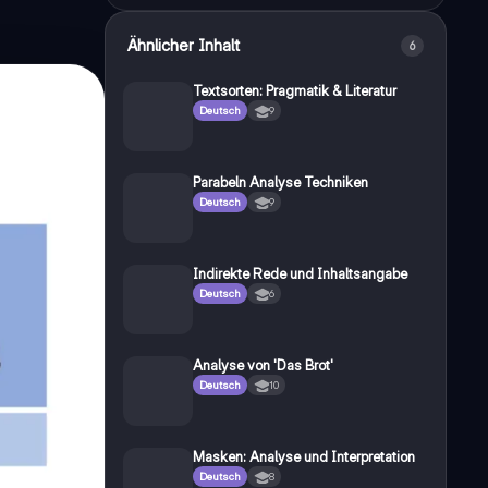
Ähnlicher Inhalt
6
Textsorten: Pragmatik & Literatur
Deutsch
9
Parabeln Analyse Techniken
Deutsch
9
Indirekte Rede und Inhaltsangabe
Deutsch
6
Analyse von 'Das Brot'
Deutsch
10
Masken: Analyse und Interpretation
Deutsch
8