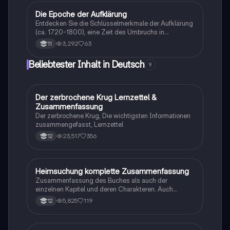
Forderung nach Menschenrechten. Ideal für das
Deutsch Abitur 2024 in Brandenburg. Themen:
Die Epoche der Aufklärung
Deutsch
Aufklärung, Kant, Menschenrechte, Individualismus,
Entdecken Sie die Schlüsselmerkmale der Aufklärung
Fortschritt.
(ca. 1720-1800), eine Zeit des Umbruchs in
Philosophie, Literatur und Gesellschaft. Erfahren Sie
3,292
63
11
mehr über die zentralen Ideen von Freiheit, Vernunft
und Gleichheit, sowie die bedeutenden Denker wie
Beliebtester Inhalt in Deutsch
9
Immanuel Kant und Gotthold Ephraim Lessing. Diese
Zusammenfassung bietet einen klaren Überblick über
die philosophischen Strömungen des Rationalismus
und Empirismus und deren Einfluss auf die
Der zerbrochene Krug Lernzettel &
Deutsch
Gesellschaft.
Zusammenfassung
Der zerbrochene Krug, Die wichtigsten Informationen
zusammengefasst, Lernzettel
23,517
356
12
Heimsuchung komplette Zusammenfassung
Deutsch
Zusammenfassung des Buches als auch der
einzelnen Kapitel und deren Charakteren. Auch
tabellarisch. Im Unterricht ohne KI erstellt
5,825
119
12