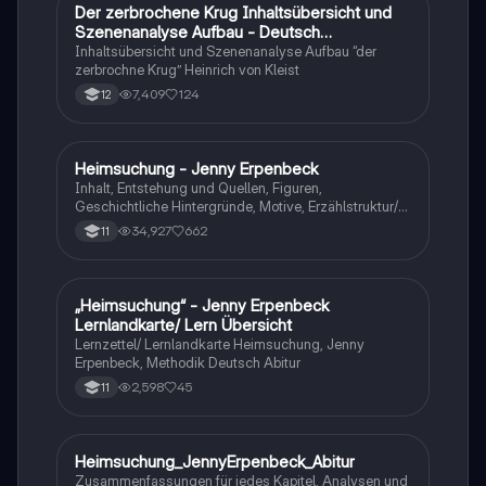
Der zerbrochene Krug Inhaltsübersicht und
Deutsch
Szenenanalyse Aufbau - Deutsch
Q1/Q2/Abitur
Inhaltsübersicht und Szenenanalyse Aufbau “der
zerbrochne Krug” Heinrich von Kleist
7,409
124
12
Heimsuchung - Jenny Erpenbeck
Deutsch
Inhalt, Entstehung und Quellen, Figuren,
Geschichtliche Hintergründe, Motive, Erzählstruktur/-
stil
34,927
662
11
„Heimsuchung“ - Jenny Erpenbeck
Deutsch
Lernlandkarte/ Lern Übersicht
Lernzettel/ Lernlandkarte Heimsuchung, Jenny
Erpenbeck, Methodik Deutsch Abitur
2,598
45
11
Heimsuchung_JennyErpenbeck_Abitur
Deutsch
Zusammenfassungen für jedes Kapitel, Analysen und