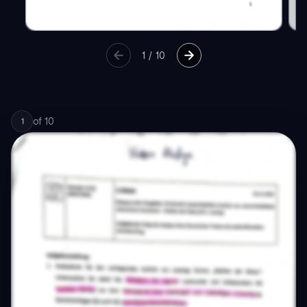
1
/
10
of
10
1