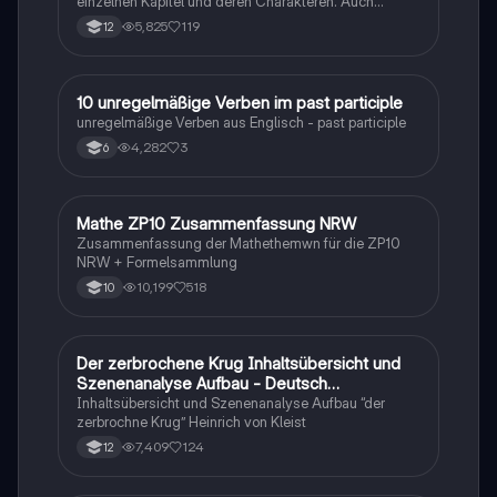
einzelnen Kapitel und deren Charakteren. Auch
tabellarisch. Im Unterricht ohne KI erstellt
5,825
119
12
1
10 unregelmäßige Verben im past participle
Englisch
unregelmäßige Verben aus Englisch - past participle
4,282
3
6
Mathe ZP10 Zusammenfassung NRW
Mathe
Zusammenfassung der Mathethemwn für die ZP10
NRW + Formelsammlung
10,199
518
10
Der zerbrochene Krug Inhaltsübersicht und
Deutsch
Szenenanalyse Aufbau - Deutsch
Q1/Q2/Abitur
Inhaltsübersicht und Szenenanalyse Aufbau “der
zerbrochne Krug” Heinrich von Kleist
7,409
124
12