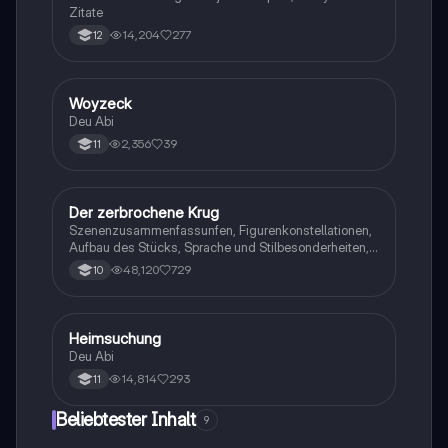
Zitate
14,204
277
12
Woyzeck
Deutsch
Deu Abi
2,356
39
11
Der zerbrochene Krug
Deutsch
Szenenzusammenfassunfen, Figurenkonstellationen,
Aufbau des Stücks, Sprache und Stilbesonderheiten,
Aussageabsicht, Thematik, Interpretation
48,120
729
10
Heimsuchung
Deutsch
Deu Abi
14,814
293
11
Beliebtester Inhalt
9