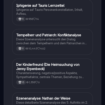
Beziehungen.
Iphigenie auf Tauris Lernzettel
Deutsch
Iphigenie auf Tauris Personenkonstellation, Inhalt,
Aufbau,
958
14
11
Tempelherr und Patriarch: Konfliktanalyse
Deutsch
Diese Szenenanalyse untersucht den Dialog
zwischen dem Tempelherrn und dem Patriarchen in
Lessings 'Nathan der Weise'. Sie beleuchtet die
10,443
462
11
inneren Konflikte des Tempelherrn, seine Ablehnung
des patriarchalen Rates und die Spannungen
zwischen den Religionen. Die Analyse thematisiert
zentrale Konzepte wie Toleranz, Vorurteile und den
Der Kinderfreund (Die Heimsuchung von
Deutsch
Aufklärungsgeist. Ideal für Studierende der Literatur
Jenny Erpenbeck)
und der Aufklärung. Typ: Szenenanalyse.
Charakterisierung, negative/positive Aspekte,
Sympathiefaktor, zentrale Themen, Beziehung zu
anderen Figuren
1,358
6
13
Szenenanalyse: Nathan der Weise
Deutsch
Diese detaillierte Szenenanalyse des 5. Auftritts im 2.