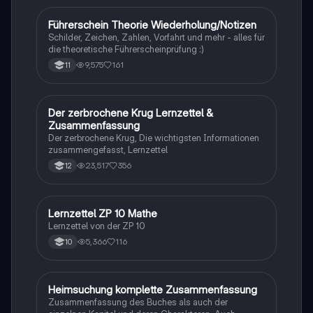
Führerschein Theorie Wiederholung/Notizen
Lerntipps
Schilder, Zeichen, Zahlen, Vorfahrt und mehr - alles für
die theoretische Führerscheinprüfung :)
9,575
161
11
Der zerbrochene Krug Lernzettel &
Deutsch
Zusammenfassung
Der zerbrochene Krug, Die wichtigsten Informationen
zusammengefasst, Lernzettel
23,517
356
12
Lernzettel ZP 10 Mathe
Mathe
Lernzettel von der ZP 10
5,366
116
10
Heimsuchung komplette Zusammenfassung
Deutsch
Zusammenfassung des Buches als auch der