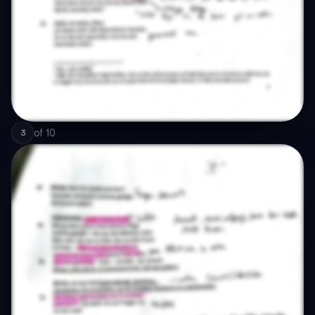
of
10
3