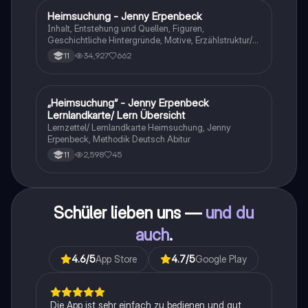
Heimsuchung - Jenny Erpenbeck
Deutsch
Inhalt, Entstehung und Quellen, Figuren,
Geschichtliche Hintergründe, Motive, Erzählstruktur/-
stil
34,927
662
11
„Heimsuchung“ - Jenny Erpenbeck
Deutsch
Lernlandkarte/ Lern Übersicht
Lernzettel/ Lernlandkarte Heimsuchung, Jenny
Erpenbeck, Methodik Deutsch Abitur
2,598
45
11
Schüler lieben uns —
und du
auch
.
4.6
/5
App Store
4.7
/5
Google Play
Die App ist sehr einfach zu bedienen und gut