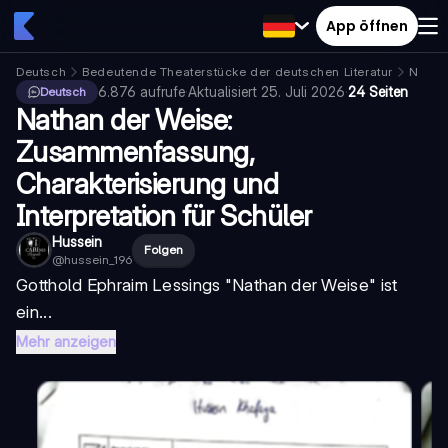
App öffnen
Deutsch
Bedeutende Theaterstücke der deutschen Literatur
Natha
6.876
aufrufe
·
Aktualisiert
25. Juli 2026
·
24 Seiten
Deutsch
Nathan der Weise:
Zusammenfassung,
Charakterisierung und
Interpretation für Schüler
Hussein
Folgen
@
hussein_196
Gotthold Ephraim Lessings "
Nathan der Weise
" ist
ein...
Mehr anzeigen