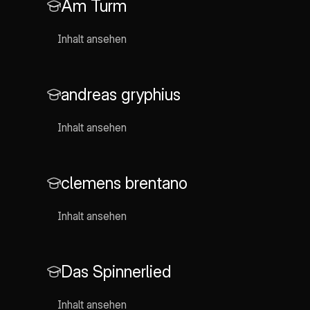
Am Turm
wie Heimat nicht nur ein
Ort, sondern auch eine
innere Vorstellung ist,
Inhalt ansehen
und wie die Figuren mit
ihrem Schicksal
umgehen. Diese
Erörterung bietet
andreas gryphius
tiefgehende Einblicke in
die Themen Identität,
Inhalt ansehen
Heimat und die
Auswirkungen von
Verlust im Kontext des
20. Jahrhunderts.
clemens brentano
Inhalt ansehen
Das Spinnerlied
Inhalt ansehen