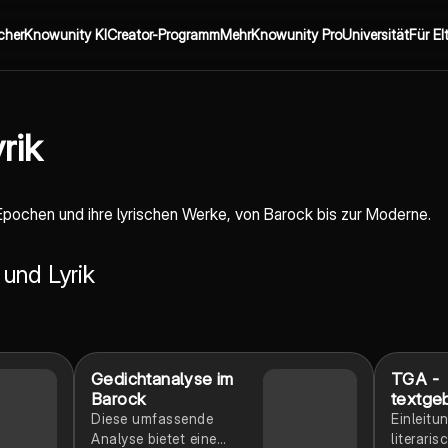
cher
Knowunity KI
Creator-Programm
Mehr
Knowunity Pro
Universität
Für El
rik
ochen und ihre lyrischen Werke, von Barock bis zur Moderne.
 und Lyrik
Gedichtanalyse im
TGA -
Barock
textge
Aufsat
Diese umfassende
Einleitu
Analyse bietet eine
literari