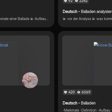
92
2242
Deutsch -
Balladen analysie
💫 was ist eine Ballade? 💫 Beispiele für Balladen 💫 Merkmale einer Ballade 💫 Aufbau einer Ballade (Einleitung , Hauptteil, Schluss) 💫 lyrische, epische, dramatische, allgemeine Elemente 💫 Arten von Balladen 💫 geschichtlicher Hintergrund
420
6069
Deutsch -
Balladen
-Merkmale -Definition -Aufbau -