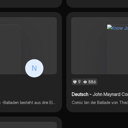
N
9
886
Deutsch -
John Maynard Co
-Inhalt -Arten von Ballen - Eine Ballade richtig verstehen -Balladen besteht aus drei Elementen
Comic bin der Ballade von The