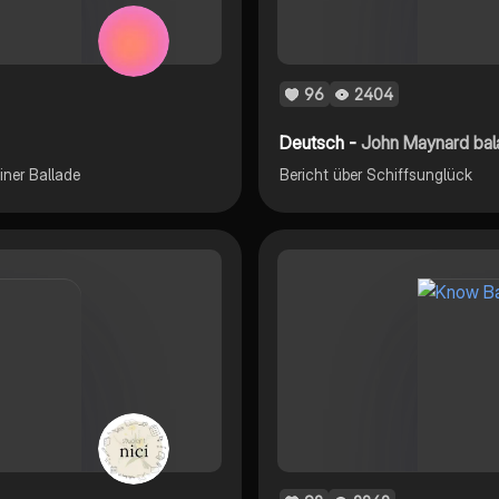
96
2404
Deutsch -
John Maynard bala
ner Ballade
Bericht über Schiffsunglück