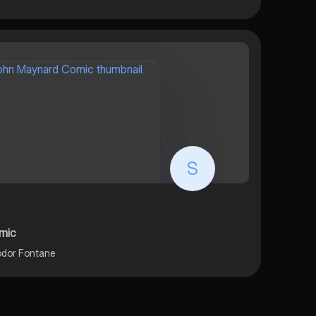
S
mic
odor Fontane