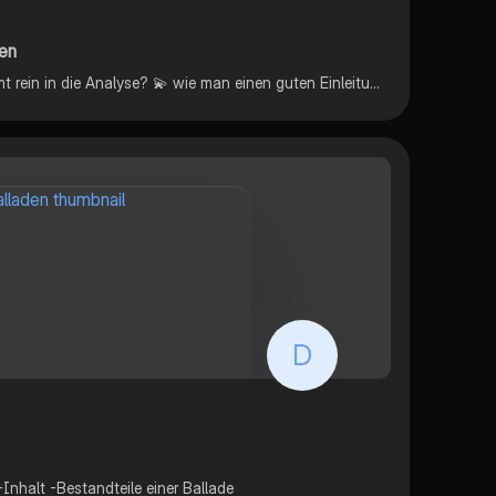
ren
💫 vor der Analyse 💫 was kommt rein in die Analyse? 💫 wie man einen guten Einleitungssatz schreibt 💫 Aufbau einer Analyse 💫 sprachliche Gestaltungsmittel 💫 nach der Analyse 💫 Beim Schreiben beachten
D
Inhalt -Bestandteile einer Ballade