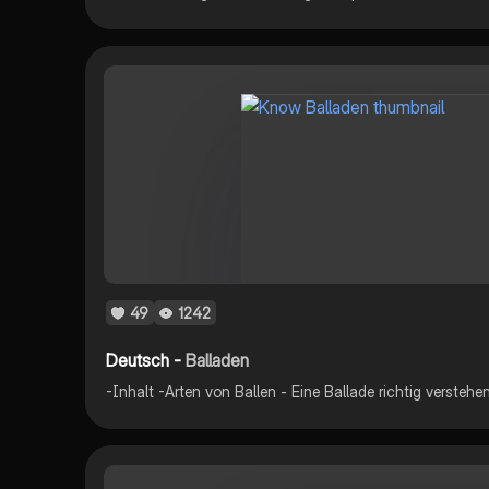
49
1242
Deutsch -
Balladen