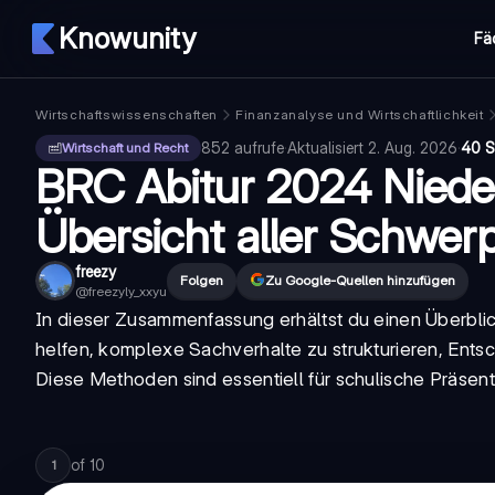
Knowunity
Fä
Wirtschaftswissenschaften
Finanzanalyse und Wirtschaftlichkeit
852
aufrufe
·
Aktualisiert
2. Aug. 2026
·
40 S
Wirtschaft und Recht
BRC Abitur 2024 Niede
Übersicht aller Schwer
freezy
Folgen
Zu Google-Quellen hinzufügen
@
freezyly_xxyu
In dieser Zusammenfassung erhältst du einen Überbli
helfen, komplexe Sachverhalte zu strukturieren, Ent
Diese Methoden sind essentiell für schulische Präse
of
10
1