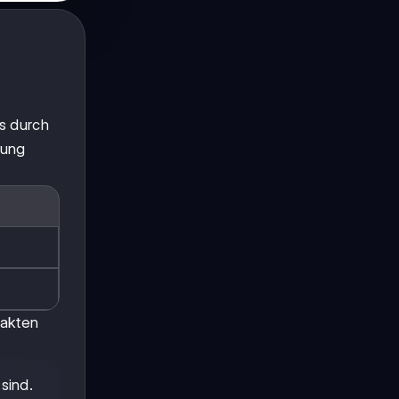
s durch
dung
Fakten
sind.