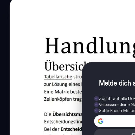
Melde dich a
Zugriff auf alle D
Verbessere deine N
Schließ dich Milli