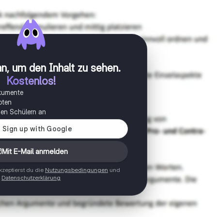
n, um den Inhalt zu sehen
.
Kostenlos!
okumente
oten
onen Schülern an
Mit E-Mail anmelden
zeptierst du die
Nutzungsbedingungen
und
Datenschutzerklärung