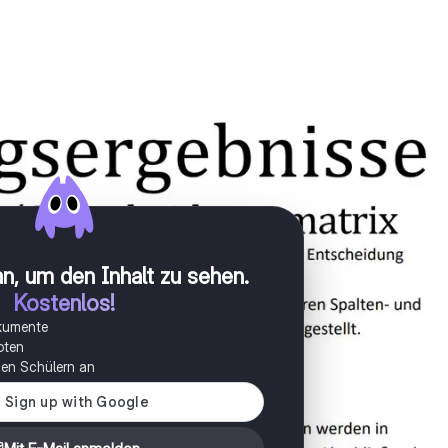
n, um den Inhalt zu sehen
.
Kostenlos!
okumente
oten
onen Schülern an