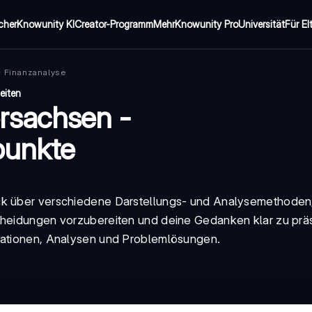
cher
Knowunity KI
Creator-Programm
Mehr
Knowunity Pro
Universität
Für El
Finanzanalyse
eiten
rsachsen -
punkte
ck über verschiedene Darstellungs- und Analysemethoden, 
scheidungen vorzubereiten und deine Gedanken klar zu prä
ntationen, Analysen und Problemlösungen.