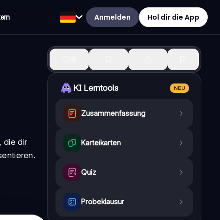
Anmelden
Hol dir die App
tern
15
KI Lerntools
NEU
Zusammenfassung
die dir
Karteikarten
sentieren.
Quiz
Probeklausur