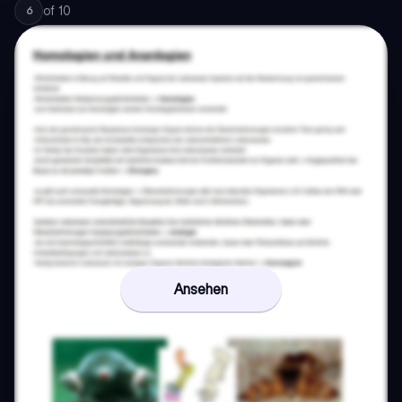
of
10
6
Ansehen