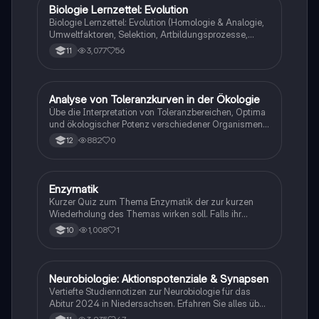
Biologie Lernzettel: Evolution
Biologie
Biologie Lernzettel: Evolution (Homologie & Analogie,
Umweltfaktoren, Selektion, Artbildungsprozesse,
Klimaregeln, Konkurrenz, Evolution des Menschen…)
3,077
56
11
A
Analyse von Toleranzkurven in der Ökologie
Biologie
Übe die Interpretation von Toleranzbereichen, Optima
und ökologischer Potenz verschiedener Organismen
gegenüber Umweltfaktoren.
882
0
12
E
Enzymatik
Biologie
Kurzer Quiz zum Thema Enzymatik der zur kurzen
Wiederholung des Themas wirken soll. Falls ihr
Fehlern begegnet wäre ich dankbar ,wenn ihr mir
1,008
1
10
diese weiterleitet. Danke und euch viel Spaß dabei!
Neurobiologie: Aktionspotenziale & Synapsen
Biologie
Vertiefte Studiennotizen zur Neurobiologie für das
Abitur 2024 in Niedersachsen. Erfahren Sie alles über
Aktionspotenziale, Ruhepotenziale, synaptische