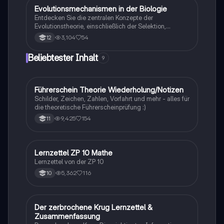
Studierende, die sich auf Prüfungen vorbereiten.
Evolutionsmechanismen in der Biologie
Biologie
Entdecken Sie die zentralen Konzepte der
Evolutionstheorie, einschließlich der Selektion,
Isolationsmechanismen und Evolutionsfaktoren wie
3,104
54
12
Mutation und Rekombination. Diese
Zusammenfassung bietet einen klaren Überblick über
Beliebtester Inhalt
9
die verschiedenen Selektionsarten und die
Entstehung neuer Arten durch allopatrische und
sympatrische Artbildung. Ideal für Biologiestudenten
im Grundkurs.
Führerschein Theorie Wiederholung/Notizen
Lerntipps
Schilder, Zeichen, Zahlen, Vorfahrt und mehr - alles für
die theoretische Führerscheinprüfung :)
9,425
154
11
Lernzettel ZP 10 Mathe
Mathe
Lernzettel von der ZP 10
5,362
116
10
Der zerbrochene Krug Lernzettel &
Deutsch
Zusammenfassung