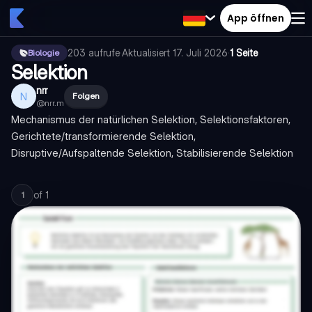
App öffnen
203
aufrufe
·
Aktualisiert
17. Juli 2026
·
1 Seite
Biologie
Selektion
nrr
N
Folgen
@
nrr.m
Mechanismus der natürlichen Selektion, Selektionsfaktoren,
Gerichtete/transformierende Selektion,
Disruptive/Aufspaltende Selektion, Stabilisierende Selektion
of
1
1