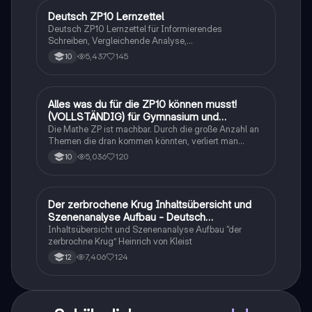
Deutsch ZP10 Lernzettel
Deutsch
Deutsch ZP10 Lernzettel für Informierendes
Schreiben, Vergleichende Analyse,
Sachtexte/Roman/Gedicht..
5,437
145
10
Alles was du für die ZP10 können musst!
Mathe
(VOLLSTÄNDIG) für Gymnasium und
Realschule
Die Mathe ZP ist machbar. Durch die große Anzahl an
Themen die dran kommen könnten, verliert man
schnell den Überblick. Also habe ich von den kleinsten
5,036
120
10
Themen bis hin zu den größten alles
zusammengefasst <3.
Der zerbrochene Krug Inhaltsübersicht und
Deutsch
Szenenanalyse Aufbau - Deutsch
Q1/Q2/Abitur
Inhaltsübersicht und Szenenanalyse Aufbau “der
zerbrochne Krug” Heinrich von Kleist
7,406
124
12