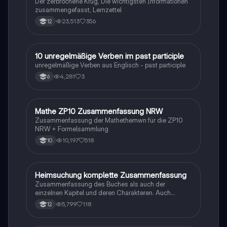
Der zerbrochene Krug, Die wichtigsten Informationen
zusammengefasst, Lernzettel
23,513
356
12
1
10 unregelmäßige Verben im past participle
Englisch
unregelmäßige Verben aus Englisch - past participle
4,281
3
6
Mathe ZP10 Zusammenfassung NRW
Mathe
Zusammenfassung der Mathethemwn für die ZP10
NRW + Formelsammlung
10,197
518
10
Heimsuchung komplette Zusammenfassung
Deutsch
Zusammenfassung des Buches als auch der
einzelnen Kapitel und deren Charakteren. Auch
tabellarisch. Im Unterricht ohne KI erstellt
5,799
118
12