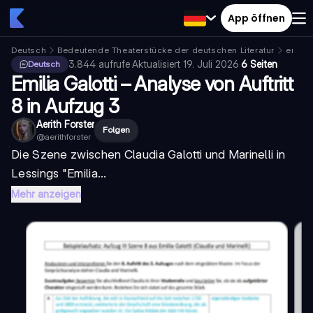
App öffnen
Deutsch
Bedeutende Theaterstücke der deutschen Literatur
emilia
3.844
aufrufe
·
Aktualisiert
19. Juli 2026
·
6 Seiten
Deutsch
Emilia Galotti – Analyse von Auftritt
8 in Aufzug 3
Aerith Forster
Folgen
@
aerithforster
Die Szene zwischen Claudia Galotti und Marinelli in
Lessings "Emilia...
Mehr anzeigen