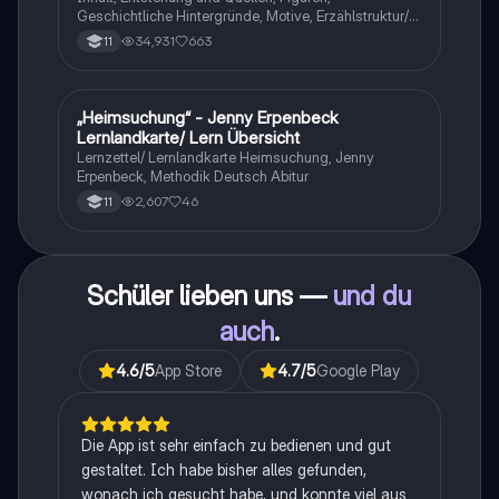
Geschichtliche Hintergründe, Motive, Erzählstruktur/-
stil
34,931
663
11
„Heimsuchung“ - Jenny Erpenbeck
Deutsch
Lernlandkarte/ Lern Übersicht
Lernzettel/ Lernlandkarte Heimsuchung, Jenny
Erpenbeck, Methodik Deutsch Abitur
2,607
46
11
Schüler lieben uns —
und du
auch
.
4.6
/5
App Store
4.7
/5
Google Play
Die App ist sehr einfach zu bedienen und gut
gestaltet. Ich habe bisher alles gefunden,
wonach ich gesucht habe, und konnte viel aus