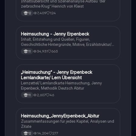
Q1/Q2/Abitur
Inhaltsübersicht und Szenenanalyse Aufbau “der
zerbrochne Krug” Heinrich von Kleist
7,409
124
12
Heimsuchung - Jenny Erpenbeck
Deutsch
Inhalt, Entstehung und Quellen, Figuren,
Geschichtliche Hintergründe, Motive, Erzählstruktur/-
stil
34,931
663
11
„Heimsuchung“ - Jenny Erpenbeck
Deutsch
Lernlandkarte/ Lern Übersicht
Lernzettel/ Lernlandkarte Heimsuchung, Jenny
Erpenbeck, Methodik Deutsch Abitur
2,607
46
11
Heimsuchung_JennyErpenbeck_Abitur
Deutsch
Zusammenfassungen für jedes Kapitel, Analysen und
Zitate
14,204
277
12