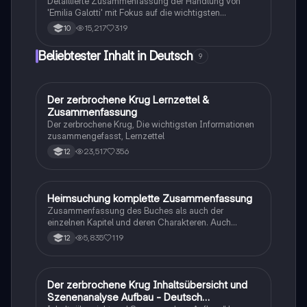
Detaillierte Zusammenfassung der Handlung von
und individuelle Verantwortung auseinandersetzen
'Emilia Galotti' mit Fokus auf die wichtigsten
möchten.
Ereignisse und Charakterentwicklungen in jedem Akt.
15,217
319
10
Diese Übersicht bietet einen klaren Einblick in die
dramatischen Wendungen und die zentralen Themen
Beliebtester Inhalt in Deutsch
9
des Werkes. Ideal für Studierende, die sich auf
Prüfungen vorbereiten oder die Struktur des Stücks
besser verstehen möchten.
Der zerbrochene Krug Lernzettel &
Deutsch
Zusammenfassung
Der zerbrochene Krug, Die wichtigsten Informationen
zusammengefasst, Lernzettel
23,517
356
12
Heimsuchung komplette Zusammenfassung
Deutsch
Zusammenfassung des Buches als auch der
einzelnen Kapitel und deren Charakteren. Auch
tabellarisch. Im Unterricht ohne KI erstellt
5,835
119
12
Der zerbrochene Krug Inhaltsübersicht und
Deutsch
Szenenanalyse Aufbau - Deutsch