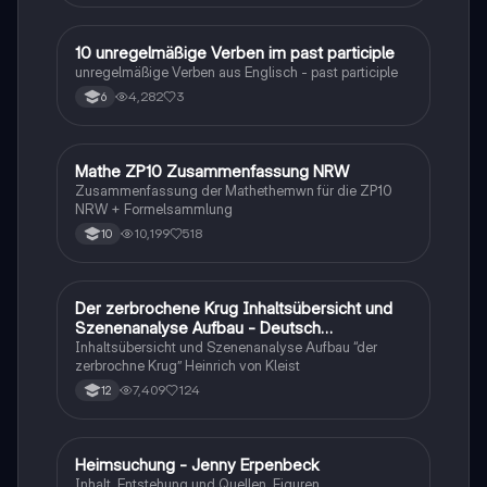
1
10 unregelmäßige Verben im past participle
Englisch
unregelmäßige Verben aus Englisch - past participle
4,282
3
6
Mathe ZP10 Zusammenfassung NRW
Mathe
Zusammenfassung der Mathethemwn für die ZP10
NRW + Formelsammlung
10,199
518
10
Der zerbrochene Krug Inhaltsübersicht und
Deutsch
Szenenanalyse Aufbau - Deutsch
Q1/Q2/Abitur
Inhaltsübersicht und Szenenanalyse Aufbau “der
zerbrochne Krug” Heinrich von Kleist
7,409
124
12
Heimsuchung - Jenny Erpenbeck
Deutsch
Inhalt, Entstehung und Quellen, Figuren,