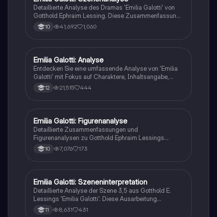
Theaterwissenschaften.
Detaillierte Analyse des Dramas 'Emilia Galotti' von
Gotthold Ephraim Lessing. Diese Zusammenfassung
umfasst die wichtigsten Szenen, die
41,692
1,060
10
Personenkonstellationen und die zentralen Themen
der Aufklärung. Ideal für Studierende, die sich mit der
Struktur und den Charakteren des bürgerlichen
Trauerspiels auseinandersetzen möchten.
Emilia Galotti: Analyse
Deutsch
Entdecken Sie eine umfassende Analyse von 'Emilia
Galotti' mit Fokus auf Charaktere, Inhaltsangabe,
historische Epoche, Beziehungen und zentrale Zitate.
21,515
444
12
Ideal für das Verständnis von Lessings Werk im
Kontext der Aufklärung.
Emilia Galotti: Figurenanalyse
Deutsch
Detaillierte Zusammenfassungen und
Figurenanalysen zu Gotthold Ephraim Lessings
Trauerspiel 'Emilia Galotti'. Erfahren Sie mehr über die
7,076
173
10
zentralen Charaktere, insbesondere Emilia, und die
dramatischen Ereignisse in den Aufzügen. Ideal für
das Verständnis der Handlung und der
Charakterdynamik.
Emilia Galotti: Szeneninterpretation
Deutsch
Detaillierte Analyse der Szene 3,5 aus Gotthold E.
Lessings 'Emilia Galotti'. Diese Ausarbeitung
untersucht das Verhältnis zwischen Emilia und dem
8,631
431
11
Prinzen, das Gesprächsverhalten und die zugrunde