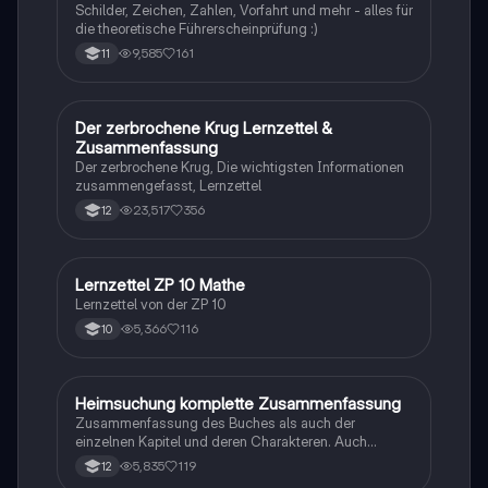
Schilder, Zeichen, Zahlen, Vorfahrt und mehr - alles für
die theoretische Führerscheinprüfung :)
9,585
161
11
Der zerbrochene Krug Lernzettel &
Deutsch
Zusammenfassung
Der zerbrochene Krug, Die wichtigsten Informationen
zusammengefasst, Lernzettel
23,517
356
12
Lernzettel ZP 10 Mathe
Mathe
Lernzettel von der ZP 10
5,366
116
10
Heimsuchung komplette Zusammenfassung
Deutsch
Zusammenfassung des Buches als auch der
einzelnen Kapitel und deren Charakteren. Auch
tabellarisch. Im Unterricht ohne KI erstellt
5,835
119
12