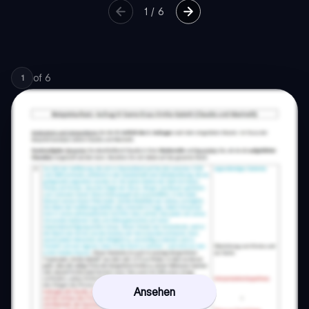
1
/
6
of
6
1
Ansehen