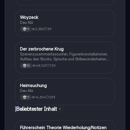
Woyzeck
Deutsch
Deu Abi
2,356
39
11
Der zerbrochene Krug
Deutsch
Szenenzusammenfassunfen, Figurenkonstellationen,
Aufbau des Stücks, Sprache und Stilbesonderheiten,
Aussageabsicht, Thematik, Interpretation
48,120
729
10
Heimsuchung
Deutsch
Deu Abi
14,814
293
11
Beliebtester Inhalt
9
Führerschein Theorie Wiederholung/Notizen
Lerntipps