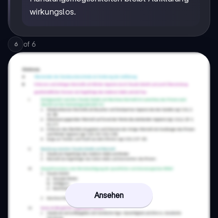
wirkungslos.
of
6
6
Ansehen