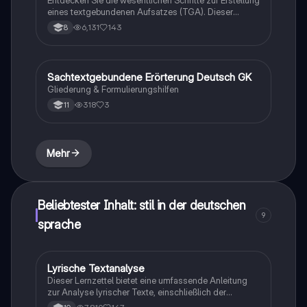
Entdecken Sie die wesentlichen Schritte zur Erstellung
eines textgebundenen Aufsatzes (TGA). Dieser
Leitfaden umfasst die Aufgabenstellung, Textanalyse,
6,131
143
8
Inhaltszusammenfassung, Layoutuntersuchung und
die Überarbeitung des Aufsatzes. Ideal für Schüler,
die ihre Schreibfähigkeiten verbessern möchten.
Sachtextgebundene Erörterung Deutsch GK
Deutsch
Gliederung & Formulierungshilfen
318
3
11
Mehr
Beliebtester Inhalt: stil in der deutschen
9
sprache
Lyrische Textanalyse
Deutsch
Dieser Lernzettel bietet eine umfassende Anleitung
zur Analyse lyrischer Texte, einschließlich der
Untersuchung von Metrum, Reimschema und