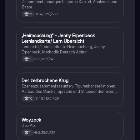
Zusammenfassungen für jedes Kapitel, Analysen und
Zitate
14,195
277
12
„Heimsuchung“ - Jenny Erpenbeck
Deutsch
Lernlandkarte/ Lern Übersicht
Lernzettel/ Lernlandkarte Heimsuchung, Jenny
Erpenbeck, Methodik Deutsch Abitur
2,567
41
11
Der zerbrochene Krug
Deutsch
Szenenzusammenfassunfen, Figurenkonstellationen,
Aufbau des Stücks, Sprache und Stilbesonderheiten,
Aussageabsicht, Thematik, Interpretation
48,115
729
10
Woyzeck
Deutsch
Deu Abi
2,356
39
11