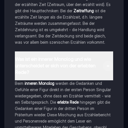
der erzählten Zeit (Zeitraum, über den erzählt wird). Es
gibt drei Haupttechniken: Bei der
Zeitraffung
ist die
erzählte Zeit länger als die Erzählzeit, d.h. längere
Zeiträume werden zusammengefasst. Bei der
Zeitdehnung ist es umgekehrt - die Handlung wird
verlangsamt. Bei der Zeitdeckung sind beide gleich,
was vor allem beim szenischen Erzählen vorkommt.
Was ist ein innerer Monolog und wie
unterscheidet er sich von der erlebten
Rede?
Beim
inneren Monolog
werden die Gedanken und
Gefühle einer Figur direkt in der ersten Person Singular
wiedergegeben, ohne dass ein Erzähler vermittelt - wie
ein Selbstgespräch. Die
erlebte Rede
hingegen gibt die
Gedanken einer Figur in der dritten Person im
Präteritum wieder. Diese Mischung aus Erzählerbericht
und Personenrede ermöglicht dem Leser ein
unmittelbareres Miterleben des Geschehens, obwohl