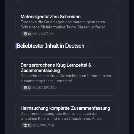
Techniken, die die deutsche Sprache bereichern. Ideal
für das Verständnis und die Anwendung in
schriftlichen und mündlichen Arbeiten.
Materialgestütztes Schreiben
Deutsch
Entdecke die Grundlagen des materialgestützten
Schreibens für informative Texte. Dieser Leitfaden
behandelt die Struktur, wichtige sprachliche Mittel und
1,720
29
10
praktische Beispiele, um deine Schreibfähigkeiten zu
verbessern. Ideal für Schüler, die lernen möchten, wie
Beliebtester Inhalt in Deutsch
9
man Informationen klar und sachlich präsentiert.
Der zerbrochene Krug Lernzettel &
Deutsch
Zusammenfassung
Der zerbrochene Krug, Die wichtigsten Informationen
zusammengefasst, Lernzettel
23,513
356
12
Heimsuchung komplette Zusammenfassung
Deutsch
Zusammenfassung des Buches als auch der
einzelnen Kapitel und deren Charakteren. Auch
tabellarisch. Im Unterricht ohne KI erstellt
5,799
118
12