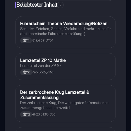
Beliebtester Inhalt
9
Führerschein Theorie Wiederholung/Notizen
Lerntipps
Schilder, Zeichen, Zahlen, Vorfahrt und mehr - alles für
die theoretische Führerscheinprüfung :)
9,439
154
11
Lernzettel ZP 10 Mathe
Mathe
Lernzettel von der ZP 10
5,362
116
10
Der zerbrochene Krug Lernzettel &
Deutsch
Zusammenfassung
Der zerbrochene Krug, Die wichtigsten Informationen
zusammengefasst, Lernzettel
23,513
356
12