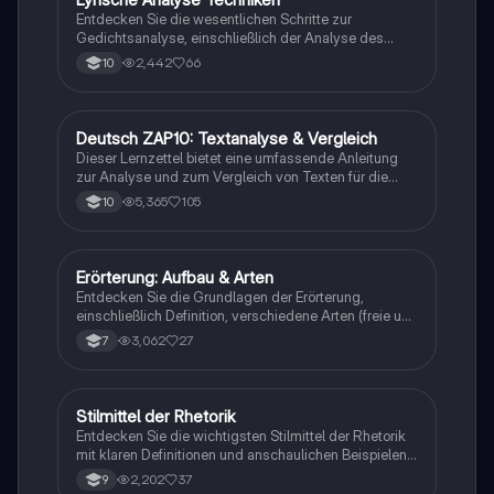
Entdecken Sie die wesentlichen Schritte zur
Gedichtsanalyse, einschließlich der Analyse des
lyrischen Ichs, der Verwendung von Stilmitteln und
2,442
66
10
der epochentypischen Merkmale. Diese Anleitung
bietet klare Formulierungshilfen und strukturiert den
Analyseprozess in Einleitung, Hauptteil und Fazit.
Ideal für Studierende, die ihre Fähigkeiten in der
Deutsch ZAP10: Textanalyse & Vergleich
Deutsch
Gedichtinterpretation verbessern möchten.
Dieser Lernzettel bietet eine umfassende Anleitung
zur Analyse und zum Vergleich von Texten für die
Deutsch ZAP10 Prüfung. Er behandelt wichtige
5,365
105
10
Aspekte wie die Struktur von Einleitungen, Hauptteilen
und Schlüssen, sowie spezifische Formulierungshilfen
für literarische und informative Texte. Ideal für Schüler,
die sich auf die Prüfung vorbereiten und ihre
Erörterung: Aufbau & Arten
Deutsch
Analysefähigkeiten verbessern möchten.
Entdecken Sie die Grundlagen der Erörterung,
einschließlich Definition, verschiedene Arten (freie und
textgebundene Erörterung) und den strukturierten
3,062
27
7
Aufbau (Einleitung, Hauptteil, Schluss). Diese
Zusammenfassung bietet wertvolle
Formulierungshilfen und erläutert die dialektische
Erörterung. Ideal für Schüler, die ihre
Stilmittel der Rhetorik
Deutsch
Argumentationsfähigkeiten verbessern möchten.
Entdecken Sie die wichtigsten Stilmittel der Rhetorik
mit klaren Definitionen und anschaulichen Beispielen.
Diese Zusammenstellung umfasst Alliteration,
2,202
37
9
Anapher, Euphemismus, Ironie und viele weitere