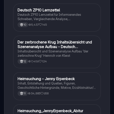
Deutsch ZP10 Lernzettel
Deutsch
Deutsch ZP10 Lernzettel für Informierendes
Schreiben, Vergleichende Analyse,
Sachtexte/Roman/Gedicht..
5,437
145
10
Der zerbrochene Krug Inhaltsübersicht und
Deutsch
Szenenanalyse Aufbau - Deutsch
Q1/Q2/Abitur
Inhaltsübersicht und Szenenanalyse Aufbau “der
zerbrochne Krug” Heinrich von Kleist
7,406
124
12
Heimsuchung - Jenny Erpenbeck
Deutsch
Inhalt, Entstehung und Quellen, Figuren,
Geschichtliche Hintergründe, Motive, Erzählstruktur/-
stil
34,885
658
11
Heimsuchung_JennyErpenbeck_Abitur
Deutsch