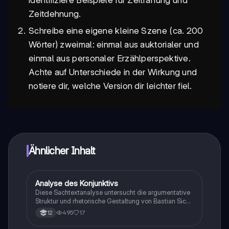
identifiziere Beispiele für Zeitraffung und
Zeitdehnung.
Schreibe eine eigene kleine Szene (ca. 200
Wörter) zweimal: einmal aus auktorialer und
einmal aus personaler Erzählperspektive.
Achte auf Unterschiede in der Wirkung und
notiere dir, welche Version dir leichter fiel.
Ähnlicher Inhalt
Analyse des Konjunktivs
Deutsch
Diese Sachtextanalyse untersucht die argumentative
Struktur und rhetorische Gestaltung von Bastian Sicks
'Zwiebelfisch - Der traurige Konjunktiv'. Der Text wird
495
17
12
in fünf Sinnabschnitte gegliedert, die die Bedeutung
und Verwendung des Konjunktivs thematisieren.