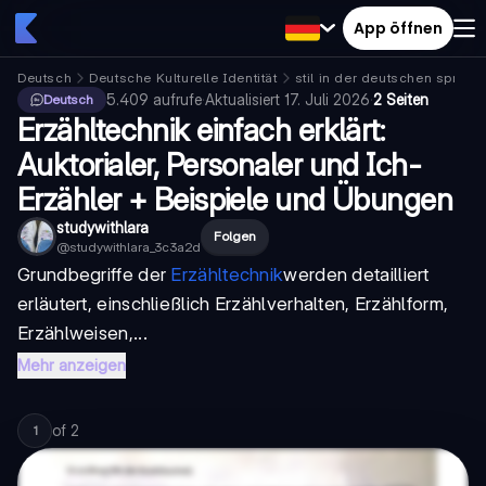
App öffnen
Deutsch
Deutsche Kulturelle Identität
stil in der deutschen sprach
5.409
aufrufe
·
Aktualisiert
17. Juli 2026
·
2 Seiten
Deutsch
Erzähltechnik einfach erklärt:
Auktorialer, Personaler und Ich-
Erzähler + Beispiele und Übungen
studywithlara
Folgen
@
studywithlara_3c3a2d
Grundbegriffe der
Erzähltechnik
werden detailliert
erläutert, einschließlich Erzählverhalten, Erzählform,
Erzählweisen,...
Mehr anzeigen
of
2
1