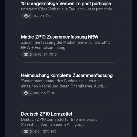
1
10 unregelmäßige Verben im past participle
Englisch
unregelmäßige Verben aus Englisch - past participle
4,281
3
6
Mathe ZP10 Zusammenfassung NRW
Mathe
Zusammenfassung der Mathethemwn für die ZP10
NRW + Formelsammlung
10,197
518
10
Heimsuchung komplette Zusammenfassung
Deutsch
Zusammenfassung des Buches als auch der
einzelnen Kapitel und deren Charakteren. Auch
tabellarisch. Im Unterricht ohne KI erstellt
5,799
118
12
Deutsch ZP10 Lernzettel
Deutsch
Deutsch ZP10 Lernzettel für Informierendes
Schreiben, Vergleichende Analyse,
Sachtexte/Roman/Gedicht..
5,437
145
10