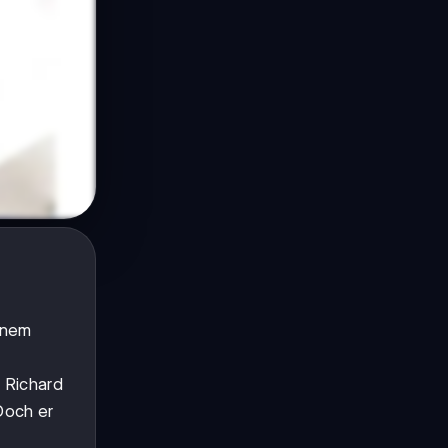
einem
h Richard
Doch er