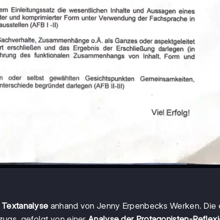
 Textanalyse
anhand von Jenny Erpenbecks Werken. Die 
ugs, gefolgt von einer
Analyse der Protagonisten-Reflex