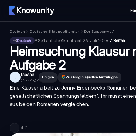
Knowunity
Fä
Deutsch
Deutsche Bildungsliteratur
Der Steppenwolf
9.831
aufrufe
·
Aktualisiert
26. Juli 2026
·
7 Seiten
Deutsch
Heimsuchung Klausur m
Aufgabe 2
Isaaaa
I
Folgen
Zu Google-Quellen hinzufügen
@
isa23_12
Eine Klassenarbeit zu Jenny Erpenbecks Romanen besch
gesellschaftlichen Spannungsfeldern". Ihr müsst ein
aus beiden Romanen vergleichen.
of
7
1