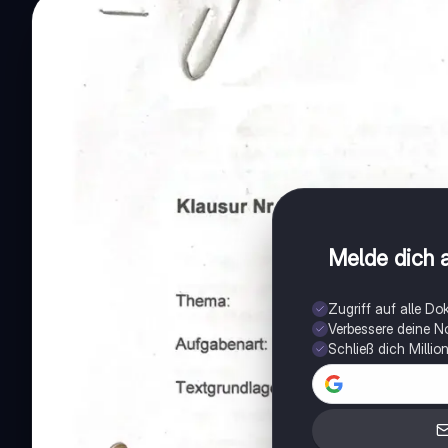
Melde dich a
Zugriff auf alle D
Verbessere deine N
Schließ dich Milli