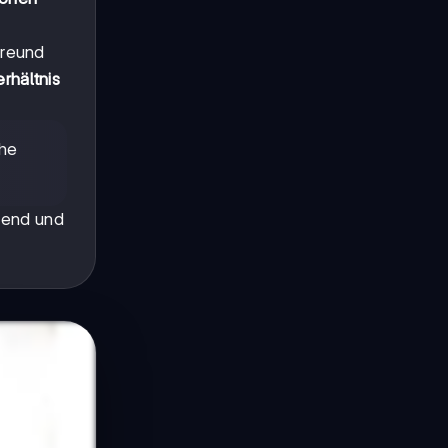
freund
rhältnis
che
chend und