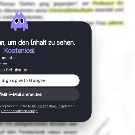
n, um den Inhalt zu sehen
.
Kostenlos!
okumente
oten
onen Schülern an
Mit E-Mail anmelden
zeptierst du die
Nutzungsbedingungen
und
Datenschutzerklärung