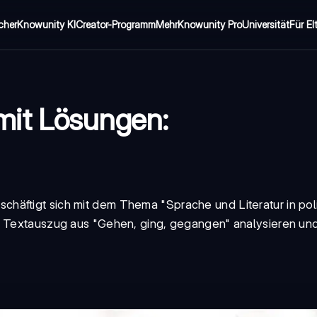
cher
Knowunity KI
Creator-Programm
Mehr
Knowunity Pro
Universität
Für El
it Lösungen:
äftigt sich mit dem Thema "Sprache und Literatur in poli
en Textauszug aus "Gehen, ging, gegangen" analysieren un