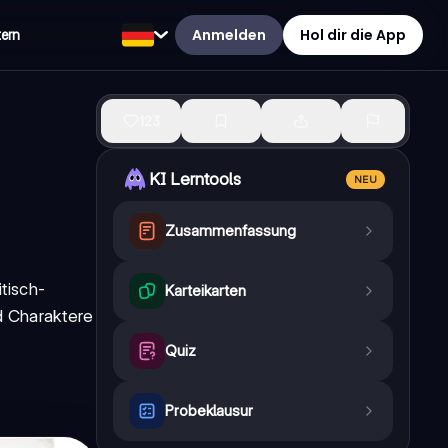
Anmelden
Hol dir die App
tern
123
KI Lerntools
NEU
Zusammenfassung
tisch-
Karteikarten
d Charaktere
Quiz
Probeklausur