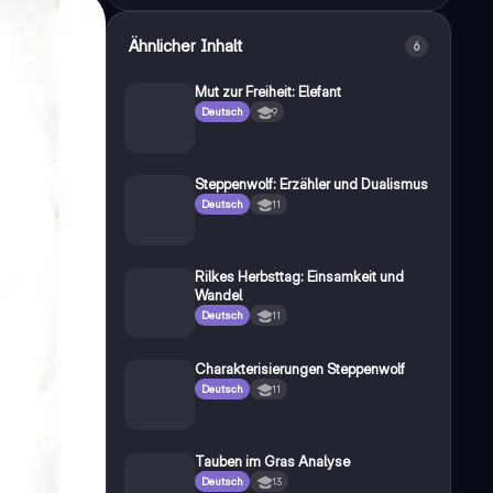
Ähnlicher Inhalt
6
Mut zur Freiheit: Elefant
Deutsch
9
Steppenwolf: Erzähler und Dualismus
Deutsch
11
Rilkes Herbsttag: Einsamkeit und
Wandel
Deutsch
11
Charakterisierungen Steppenwolf
Deutsch
11
Tauben im Gras Analyse
Deutsch
13