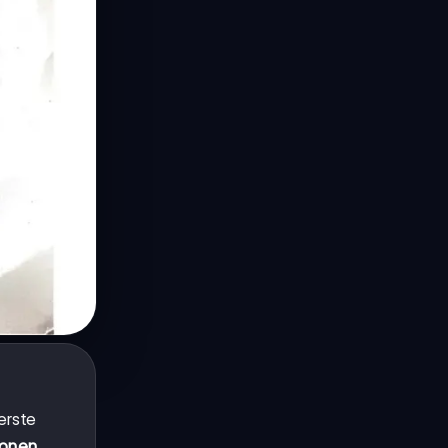
erste
ionen