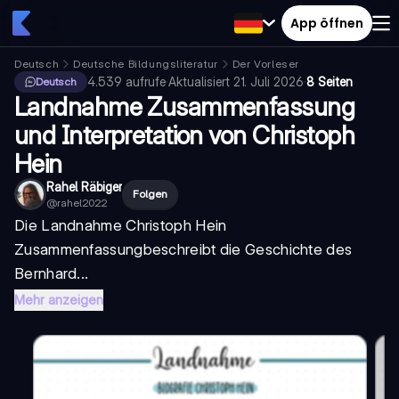
App öffnen
Deutsch
Deutsche Bildungsliteratur
Der Vorleser
4.539
aufrufe
·
Aktualisiert
21. Juli 2026
·
8 Seiten
Deutsch
Landnahme Zusammenfassung
und Interpretation von Christoph
Hein
Rahel Räbiger
Folgen
@
rahel2022
Die
Landnahme Christoph Hein
Zusammenfassung
beschreibt die Geschichte des
Bernhard...
Mehr anzeigen