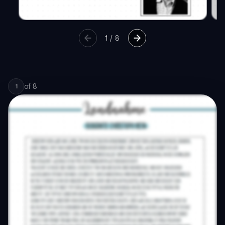
1
/
8
of
8
1