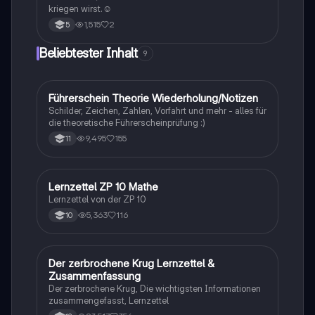
Konfliktanalyse und Sicherheitspolitik beschäftigen.
kriegen wirst.☺
1,515
2
5
Beliebtester Inhalt
9
Führerschein Theorie Wiederholung/Notizen
Lerntipps
Schilder, Zeichen, Zahlen, Vorfahrt und mehr - alles für
die theoretische Führerscheinprüfung :)
9,495
155
11
Lernzettel ZP 10 Mathe
Mathe
Lernzettel von der ZP 10
5,363
116
10
Der zerbrochene Krug Lernzettel &
Deutsch
Zusammenfassung
Der zerbrochene Krug, Die wichtigsten Informationen
zusammengefasst, Lernzettel