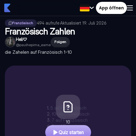
App öffnen
494
aufrufe
·
Aktualisiert
19. Juli 2026
Französisch
Französisch Zahlen
Heli♡
Folgen
@
paulhepima_eame
die Zahelen auf Französisch 1-10
1
.
5 auf Französisch
2
.
10 auf Französisch
3
.
7 auf Französisch
10
4
.
2 auf Französisch
Quiz starten