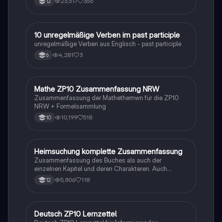
23,517
356
12
1
10 unregelmäßige Verben im past participle
Englisch
unregelmäßige Verben aus Englisch - past participle
4,281
3
6
Mathe ZP10 Zusammenfassung NRW
Mathe
Zusammenfassung der Mathethemwn für die ZP10
NRW + Formelsammlung
10,199
518
10
Heimsuchung komplette Zusammenfassung
Deutsch
Zusammenfassung des Buches als auch der
einzelnen Kapitel und deren Charakteren. Auch
tabellarisch. Im Unterricht ohne KI erstellt
5,806
118
12
Deutsch ZP10 Lernzettel
Deutsch