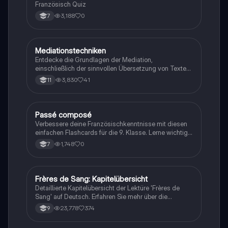
Französisch Quiz
3,188
0
7
Mediationstechniken
Englisch
Entdecke die Grundlagen der Mediation,
einschließlich der sinnvollen Übersetzung von Texten
in verschiedene Formate wie E-Mails und
3,830
41
11
Konversationen. Lerne, wie du relevante Informationen
extrahierst und deine eigene Meinung einbringst.
Ideal für Kommunikationsstrategien und das
Schreiben von E-Mails.
P
Passé composé
Französisch
Verbessere deine Französischkenntnisse mit diesen
einfachen Flashcards für die 9. Klasse. Lerne wichtige
Konzepte spielerisch!
1,748
0
7
Frères de Sang: Kapitelübersicht
Französisch
Detaillierte Kapitelübersicht der Lektüre 'Frères de
Sang' auf Deutsch. Erfahren Sie mehr über die
dramatischen Ereignisse, die Brice und seine Familie
23,778
374
9
betreffen, sowie die Ermittlungen von Martin zur
Aufklärung der Unschuld seines Bruders. Ideal für