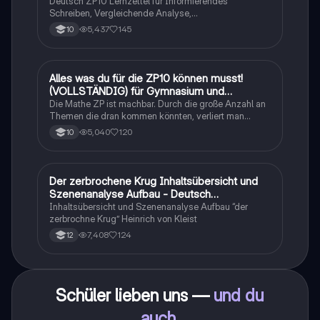
Deutsch ZP10 Lernzettel für Informierendes
Schreiben, Vergleichende Analyse,
Sachtexte/Roman/Gedicht..
5,437
145
10
Alles was du für die ZP10 können musst!
Mathe
(VOLLSTÄNDIG) für Gymnasium und
Realschule
Die Mathe ZP ist machbar. Durch die große Anzahl an
Themen die dran kommen könnten, verliert man
schnell den Überblick. Also habe ich von den kleinsten
5,040
120
10
Themen bis hin zu den größten alles
zusammengefasst <3.
Der zerbrochene Krug Inhaltsübersicht und
Deutsch
Szenenanalyse Aufbau - Deutsch
Q1/Q2/Abitur
Inhaltsübersicht und Szenenanalyse Aufbau “der
zerbrochne Krug” Heinrich von Kleist
7,408
124
12
Schüler lieben uns —
und du
auch
.