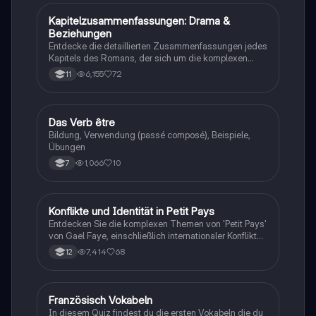
Schüler und Studierende, die sich auf Prüfungen
vorbereiten oder die Handlung besser verstehen
Kapitelzusammenfassungen: Drama &
Französisch
möchten.
Beziehungen
Entdecke die detaillierten Zusammenfassungen jedes
Kapitels des Romans, der sich um die komplexen
Beziehungen und Konflikte zwischen Sacha, Jade,
6,155
72
11
Léo und Solal dreht. Diese Zusammenfassungen
bieten Einblicke in die Dynamik der Charaktere und
die Herausforderungen, die sie in der Welt der
sozialen Medien und der Jugendliebe erleben. Ideal
D
Das Verb être
Französisch
für Schüler, die die Handlung und die
Bildung, Verwendung (passé composé), Beispiele,
Charakterentwicklungen besser verstehen möchten.
Übungen
1,066
10
7
Konflikte und Identität in Petit Pays
Französisch
Entdecken Sie die komplexen Themen von 'Petit Pays'
von Gael Faye, einschließlich internationaler Konflikte,
politischer Instabilität und persönlicher Identität.
7,414
68
12
Diese Zusammenfassung beleuchtet die
Herausforderungen, die Gaby und seine Familie
während des Bürgerkriegs im Burundi erleben, und
reflektiert die Auswirkungen auf ihr Leben und ihre
F
Französisch Vokabeln
Französisch
Beziehungen. Ideal für Studierende, die sich mit
In diesem Quiz findest du die ersten Vokabeln die du