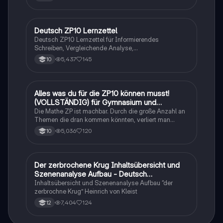
Deutsch ZP10 Lernzettel
Deutsch
Deutsch ZP10 Lernzettel für Informierendes
Schreiben, Vergleichende Analyse,
Sachtexte/Roman/Gedicht..
5,437
145
10
Alles was du für die ZP10 können musst!
Mathe
(VOLLSTÄNDIG) für Gymnasium und
Realschule
Die Mathe ZP ist machbar. Durch die große Anzahl an
Themen die dran kommen könnten, verliert man
schnell den Überblick. Also habe ich von den kleinsten
5,036
120
10
Themen bis hin zu den größten alles
zusammengefasst <3.
Der zerbrochene Krug Inhaltsübersicht und
Deutsch
Szenenanalyse Aufbau - Deutsch
Q1/Q2/Abitur
Inhaltsübersicht und Szenenanalyse Aufbau “der
zerbrochne Krug” Heinrich von Kleist
7,404
124
12