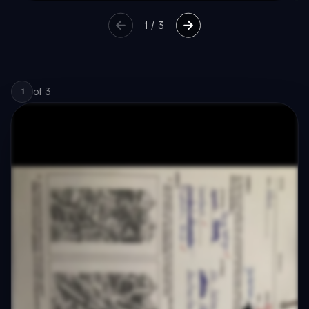
1
/
3
of
3
1