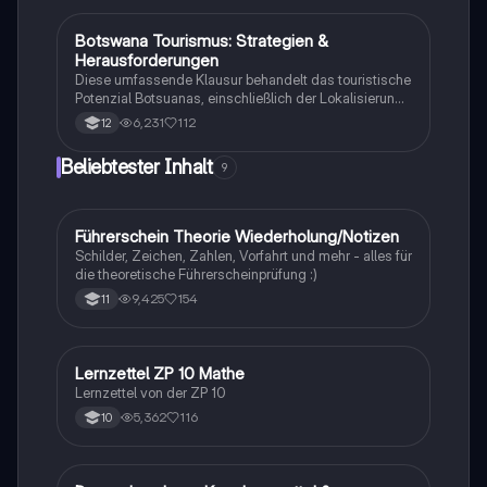
Botswana Tourismus: Strategien &
Geographie/Erdkunde
Herausforderungen
Diese umfassende Klausur behandelt das touristische
Potenzial Botsuanas, einschließlich der Lokalisierung,
Entwicklung und Bewertung der Nachhaltigkeit.
6,231
112
12
Analysiert werden die ökonomischen, sozialen und
ökologischen Aspekte des Tourismus in Botswana.
Beliebtester Inhalt
9
Ideal für Oberstufenschüler, die sich auf Erdkunde-
Klausuren vorbereiten. Note: 13.
Führerschein Theorie Wiederholung/Notizen
Lerntipps
Schilder, Zeichen, Zahlen, Vorfahrt und mehr - alles für
die theoretische Führerscheinprüfung :)
9,425
154
11
Lernzettel ZP 10 Mathe
Mathe
Lernzettel von der ZP 10
5,362
116
10