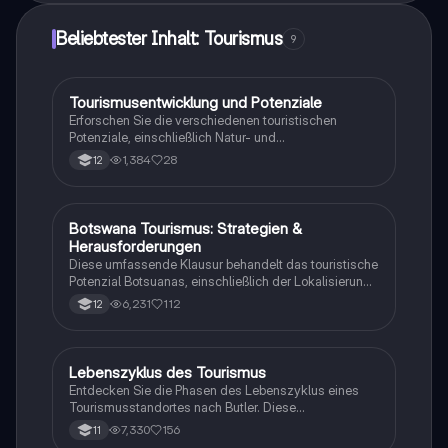
Beliebtester Inhalt: Tourismus
9
Tourismusentwicklung und Potenziale
Geographie/Erdkunde
Erforschen Sie die verschiedenen touristischen
Potenziale, einschließlich Natur- und
Kulturraumpotenzial, sowie das
1,384
28
12
Wachstumszyklusmodell von Richard Butler. Diese
Zusammenfassung behandelt die Phasen der
Tourismusentwicklung, die Auswirkungen auf die
Umwelt und Gesellschaft sowie die
Botswana Tourismus: Strategien &
Geographie/Erdkunde
Herausforderungen und Chancen im Tourismussektor.
Herausforderungen
Ideal für Studierende der Tourismuswissenschaften.
Diese umfassende Klausur behandelt das touristische
Potenzial Botsuanas, einschließlich der Lokalisierung,
Entwicklung und Bewertung der Nachhaltigkeit.
6,231
112
12
Analysiert werden die ökonomischen, sozialen und
ökologischen Aspekte des Tourismus in Botswana.
Ideal für Oberstufenschüler, die sich auf Erdkunde-
Klausuren vorbereiten. Note: 13.
Lebenszyklus des Tourismus
Geographie/Erdkunde
Entdecken Sie die Phasen des Lebenszyklus eines
Tourismusstandortes nach Butler. Diese
Zusammenfassung behandelt die Entwicklung von
7,330
156
11
der Erfindungsphase bis zum Verfall, die