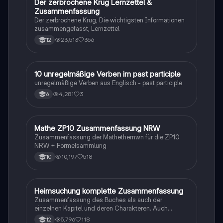
Der zerbrochene Krug Lernzettel &
Deutsch
Zusammenfassung
Der zerbrochene Krug, Die wichtigsten Informationen
zusammengefasst, Lernzettel
23,513
356
12
1
10 unregelmäßige Verben im past participle
Englisch
unregelmäßige Verben aus Englisch - past participle
4,281
3
6
Mathe ZP10 Zusammenfassung NRW
Mathe
Zusammenfassung der Mathethemwn für die ZP10
NRW + Formelsammlung
10,197
518
10
Heimsuchung komplette Zusammenfassung
Deutsch
Zusammenfassung des Buches als auch der
einzelnen Kapitel und deren Charakteren. Auch
tabellarisch. Im Unterricht ohne KI erstellt
5,796
118
12