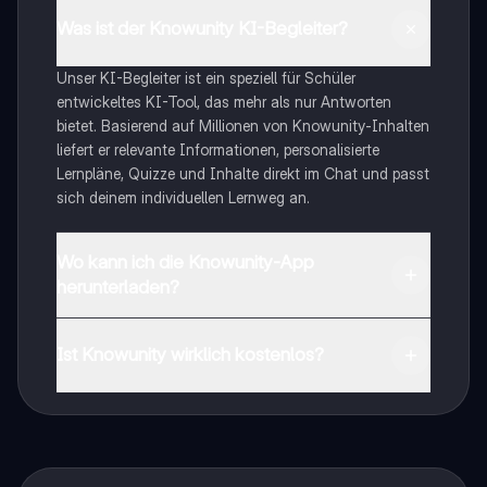
Was ist der Knowunity KI-Begleiter?
Unser KI-Begleiter ist ein speziell für Schüler
entwickeltes KI-Tool, das mehr als nur Antworten
bietet. Basierend auf Millionen von Knowunity-Inhalten
liefert er relevante Informationen, personalisierte
Lernpläne, Quizze und Inhalte direkt im Chat und passt
sich deinem individuellen Lernweg an.
Wo kann ich die Knowunity-App
herunterladen?
Du kannst die App im Google Play Store und im Apple
App Store herunterladen.
Ist Knowunity wirklich kostenlos?
Genau! Genieße kostenlosen Zugang zu Lerninhalten,
vernetze dich mit anderen Schülern und hol dir
sofortige Hilfe – alles direkt auf deinem Handy.