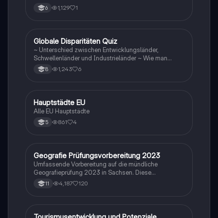
1,129
1
6
G
Globale Disparitäten Quiz
Geographie/Erdkunde
~ Unterschied zwischen Entwicklungsländer,
Schwellenländer und Industrieländer ~ Wie man
gegen die Disparitäten kämpfen sollte
1,243
6
8
H
Hauptstädte EU
Geographie/Erdkunde
Alle EU Hauptstädte
861
4
5
Geografie Prüfungsvorbereitung 2023
Geographie/Erdkunde
Umfassende Vorbereitung auf die mündliche
Geografieprüfung 2023 in Sachsen. Diese
Zusammenstellung deckt alle relevanten Themen ab,
4,187
120
11
darunter Windbildung, globale Disparitäten,
Bevölkerungsstrukturen, Klimazonen,
landwirtschaftliche Typen und mehr. Ideal für
Studierende, die sich auf ihre Prüfungen vorbereiten
Tourismusentwicklung und Potenziale
Geographie/Erdkunde