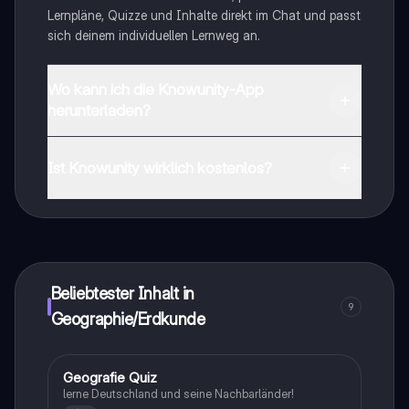
Lernpläne, Quizze und Inhalte direkt im Chat und passt
sich deinem individuellen Lernweg an.
Wo kann ich die Knowunity-App
herunterladen?
Du kannst die App im Google Play Store und im Apple
App Store herunterladen.
Ist Knowunity wirklich kostenlos?
Genau! Genieße kostenlosen Zugang zu Lerninhalten,
vernetze dich mit anderen Schülern und hol dir
sofortige Hilfe – alles direkt auf deinem Handy.
Beliebtester Inhalt in
9
Geographie/Erdkunde
G
Geografie Quiz
Geographie/Erdkunde
lerne Deutschland und seine Nachbarländer!