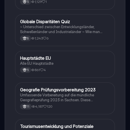
1,129
1
5
G
Globale Disparitäten Quiz
Geographie/Erdkunde
~ Unterschied zwischen Entwicklungsländer,
Schwellenländer und Industrieländer ~ Wie man
gegen die Disparitäten kämpfen sollte
1,243
6
8
H
Hauptstädte EU
Geographie/Erdkunde
Alle EU Hauptstädte
861
4
5
Geografie Prüfungsvorbereitung 2023
Geographie/Erdkunde
Umfassende Vorbereitung auf die mündliche
Geografieprüfung 2023 in Sachsen. Diese
Zusammenstellung deckt alle relevanten Themen ab,
4,187
120
11
darunter Windbildung, globale Disparitäten,
Bevölkerungsstrukturen, Klimazonen,
landwirtschaftliche Typen und mehr. Ideal für
Studierende, die sich auf ihre Prüfungen vorbereiten
Tourismusentwicklung und Potenziale
Geographie/Erdkunde
möchten.