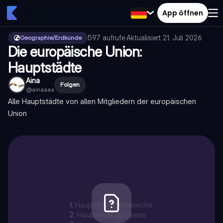
App öffnen
597
aufrufe
·
Aktualisiert
21. Juli 2026
Geographie/Erdkunde
Die europäische Union:
Hauptstädte
Aina
Folgen
@
ainaaaa
Alle Hauptstädte von allen Mitgliedern der europäischen
Union
1
.
Hauptstadt Frankreichs
2
.
Hauptstadt Belgiens