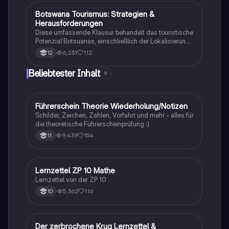
Botswana Tourismus: Strategien &
Geographie/Erdkunde
Herausforderungen
Diese umfassende Klausur behandelt das touristische
Potenzial Botsuanas, einschließlich der Lokalisierung,
Entwicklung und Bewertung der Nachhaltigkeit.
6,231
112
12
Analysiert werden die ökonomischen, sozialen und
ökologischen Aspekte des Tourismus in Botswana.
Beliebtester Inhalt
9
Ideal für Oberstufenschüler, die sich auf Erdkunde-
Klausuren vorbereiten. Note: 13.
Führerschein Theorie Wiederholung/Notizen
Lerntipps
Schilder, Zeichen, Zahlen, Vorfahrt und mehr - alles für
die theoretische Führerscheinprüfung :)
9,439
154
11
Lernzettel ZP 10 Mathe
Mathe
Lernzettel von der ZP 10
5,362
116
10
Der zerbrochene Krug Lernzettel &
Deutsch