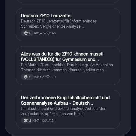
Deutsch ZP10 Lernzettel
Deutsch
Deutsch ZP10 Lernzettel für Informierendes
Schreiben, Vergleichende Analyse,
Sachtexte/Roman/Gedicht..
5,437
145
10
Alles was du für die ZP10 können musst!
Mathe
(VOLLSTÄNDIG) für Gymnasium und
Realschule
Die Mathe ZP ist machbar. Durch die große Anzahl an
Themen die dran kommen könnten, verliert man
schnell den Überblick. Also habe ich von den kleinsten
5,037
120
10
Themen bis hin zu den größten alles
zusammengefasst <3.
Der zerbrochene Krug Inhaltsübersicht und
Deutsch
Szenenanalyse Aufbau - Deutsch
Q1/Q2/Abitur
Inhaltsübersicht und Szenenanalyse Aufbau “der
zerbrochne Krug” Heinrich von Kleist
7,406
124
12