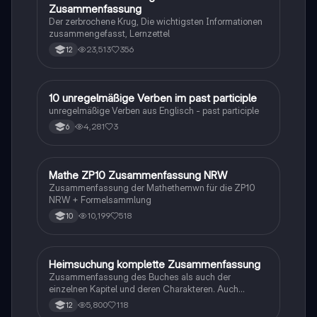
Zusammenfassung
Der zerbrochene Krug, Die wichtigsten Informationen
zusammengefasst, Lernzettel
23,513
356
12
1
10 unregelmäßige Verben im past participle
Englisch
unregelmäßige Verben aus Englisch - past participle
4,281
3
6
Mathe ZP10 Zusammenfassung NRW
Mathe
Zusammenfassung der Mathethemwn für die ZP10
NRW + Formelsammlung
10,199
518
10
Heimsuchung komplette Zusammenfassung
Deutsch
Zusammenfassung des Buches als auch der
einzelnen Kapitel und deren Charakteren. Auch
tabellarisch. Im Unterricht ohne KI erstellt
5,800
118
12