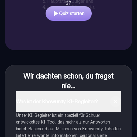
3
.
Hauptstadt Bulgariens
27
4
.
Hauptstadt Dänemarks
Quiz starten
Wir dachten schon, du fragst
nie...
Was ist der Knowunity KI-Begleiter?
Unser KI-Begleiter ist ein speziell für Schüler
entwickeltes KI-Tool, das mehr als nur Antworten
bietet. Basierend auf Millionen von Knowunity-Inhalten
liefert er relevante Informationen, personalisierte