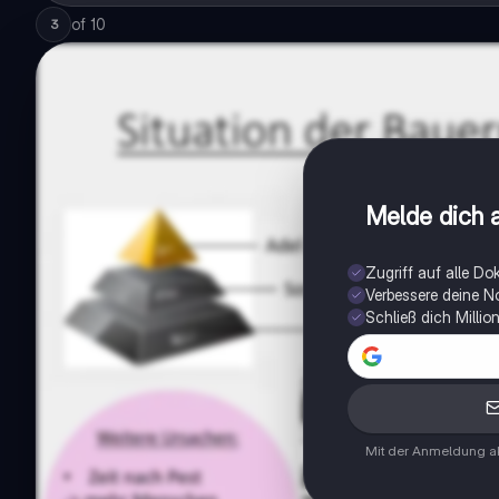
of
10
3
Melde dich a
Zugriff auf alle D
Verbessere deine N
Schließ dich Milli
Mit der Anmeldung ak