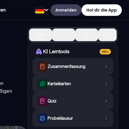
Anmelden
Hol dir die App
tern
29
KI Lerntools
NEU
Zusammenfassung
en
Karteikarten
äßigen
Quiz
Probeklausur