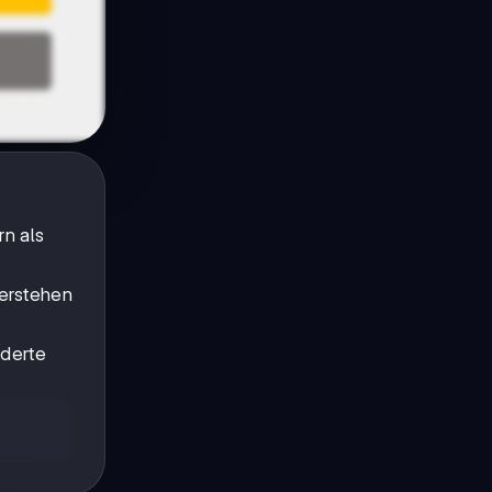
n als
verstehen
rderte