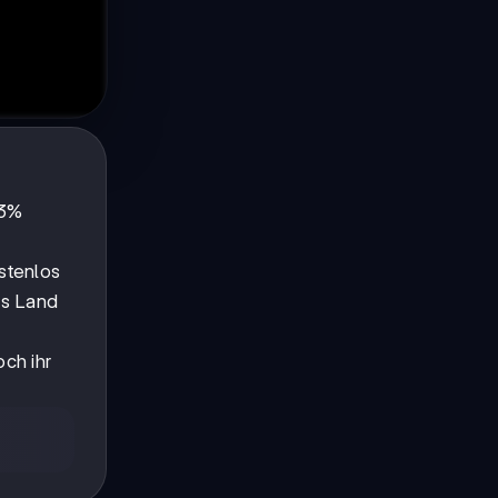
 3%
ostenlos
as Land
ch ihr