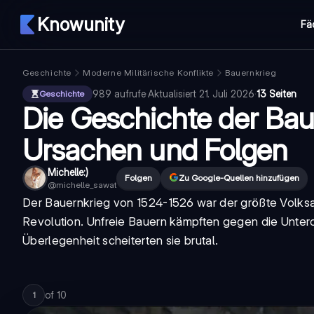
Knowunity
Fä
Geschichte
Moderne Militärische Konflikte
Bauernkrieg
989
aufrufe
·
Aktualisiert
21. Juli 2026
·
13 Seiten
Geschichte
Die Geschichte der Bau
Ursachen und Folgen
Michelle:)
Folgen
Zu Google-Quellen hinzufügen
@
michelle_sawat
Der Bauernkrieg von 1524-1526 war der größte Volksa
Revolution. Unfreie Bauern kämpften gegen die Unter
Überlegenheit scheiterten sie brutal.
of
10
1