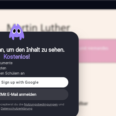
n, um den Inhalt zu sehen
.
Kostenlos!
okumente
oten
onen Schülern an
Mit E-Mail anmelden
zeptierst du die
Nutzungsbedingungen
und
Datenschutzerklärung