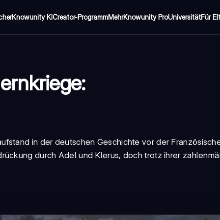
cher
Knowunity KI
Creator-Programm
Mehr
Knowunity Pro
Universität
Für El
ernkriege:
ufstand in der deutschen Geschichte vor der Französisch
drückung durch Adel und Klerus, doch trotz ihrer zahlenm