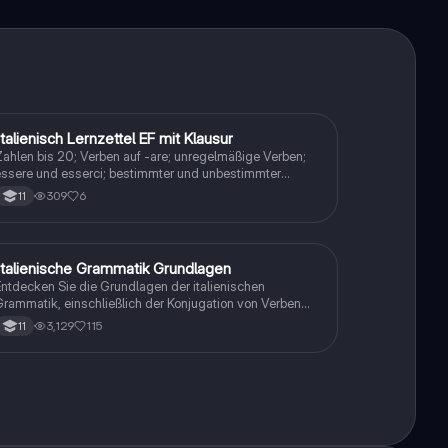
Italienisch Lernzettel EF mit Klausur
Italienisch
ahlen bis 20; Verben auf -are; unregelmäßige Verben;
ssere und esserci; bestimmter und unbestimmter
rtikel; das Substantiv; Verneinung
309
6
11
Italienische Grammatik Grundlagen
Italienisch
ntdecken Sie die Grundlagen der italienischen
rammatik, einschließlich der Konjugation von Verben
uf -are, -ere, -ire, der Verwendung bestimmter Artikel,
3,129
115
11
er Verneinung und der Fragewörter. Ideal für Anfänger,
ie die Struktur der italienischen Sprache verstehen
möchten.