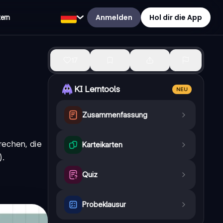
Anmelden
Hol dir die App
tern
17
KI Lerntools
NEU
Zusammenfassung
prechen, die
Karteikarten
).
Quiz
Probeklausur