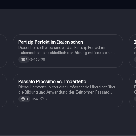
Partizip Perfekt im Italienischen
Italienisch
Dieser Lernzettel behandelt das Partizip Perfekt im
Z
Italienischen, einschließlich der Bildung mit 'essere' und
e
'avere', sowie unregelmäßige Verben. Ideal für Schüler,
A
456
5
9
die das Passato Prossimo verstehen und anwenden
möchten. Enthält Beispiele und wichtige Regeln zur
Übereinstimmung in Zahl und Geschlecht.
n
Passato Prossimo vs. Imperfetto
Italienisch
Dieser Lernzettel bietet eine umfassende Übersicht über
E
die Bildung und Anwendung der Zeitformen Passato
G
Prossimo und Imperfetto. Er erklärt die Unterschiede
a
940
17
11
zwischen isolierten Handlungen und Gewohnheiten
d
sowie die Bildung der Partizipien und unregelmäßigen
d
Verben. Ideal für das Verständnis italienischer
Vergangenheitsformen.