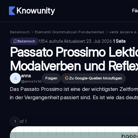
Knowunity
Fä
Italienisch
Elementi Grammaticali Fondamentali
verbi essere e
1.154
aufrufe
·
Aktualisiert
23. Juli 2026
·
1 Seite
Italienisch
Passato Prossimo Lekti
Modalverben und Refle
anna
A
Folgen
Zu Google-Quellen hinzufügen
@
anna1436
Das
Passato Prossimo
ist eine der wichtigsten Zeitfor
in der Vergangenheit passiert sind. Es ist wie das de
of
1
1