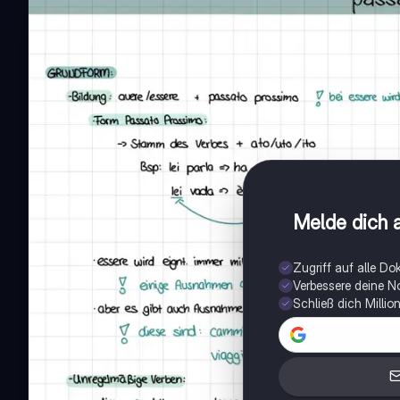
Melde dich a
Zugriff auf alle D
Verbessere deine N
Schließ dich Milli