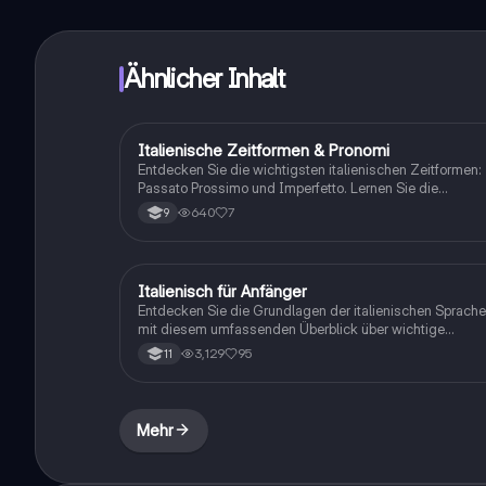
Ähnlicher Inhalt
Italienische Zeitformen & Pronomi
Italienisch
Entdecken Sie die wichtigsten italienischen Zeitformen:
Passato Prossimo und Imperfetto. Lernen Sie die
Verwendung von Zeitausdrücken sowie direkten und
640
7
9
indirekten Pronomen. Ideal für Studierende, die ihre
Kenntnisse in der italienischen Grammatik vertiefen
möchten. Diese Zusammenfassung bietet klare
Erklärungen und Beispiele für die Anwendung der Verbe
Italienisch für Anfänger
Italienisch
'avere' und 'essere'.
Entdecken Sie die Grundlagen der italienischen Sprache
mit diesem umfassenden Überblick über wichtige
Vokabeln und Grammatik. Lernen Sie die
3,129
95
11
Personalpronomen, die Konjugation von 'sein' und
'wohnen', sowie grundlegende Fragen und Antworten.
Ideal für Anfänger, die einen soliden Start in die
italienische Sprache suchen.
Mehr