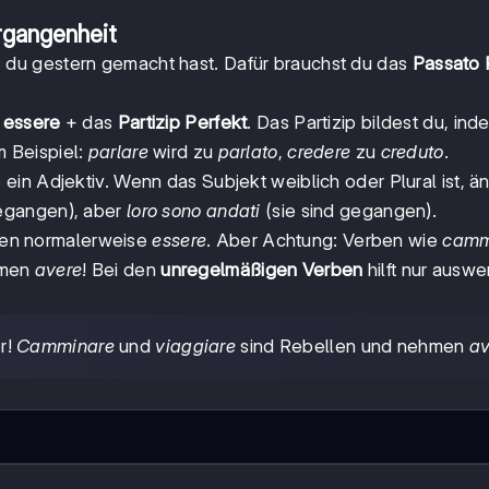
rgangenheit
 was du gestern gemacht hast. Dafür brauchst du das
Passato 
r
essere
+ das
Partizip Perfekt
. Das Partizip bildest du, in
 Beispiel:
parlare
wird zu
parlato
,
credere
zu
creduto
.
 ein Adjektiv. Wenn das Subjekt weiblich oder Plural ist, ä
gegangen), aber
loro sono andati
(sie sind gegangen).
n normalerweise
essere
. Aber Achtung: Verben wie
camm
hmen
avere
! Bei den
unregelmäßigen Verben
hilft nur ausw
r!
Camminare
und
viaggiare
sind Rebellen und nehmen
av