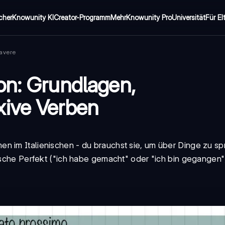
cher
Knowunity KI
Creator-Programm
Mehr
Knowunity Pro
Universität
Für El
 avere
on: Grundlagen,
xive Verben
men im Italienischen - du brauchst sie, um über Dinge zu s
utsche Perfekt ("ich habe gemacht" oder "ich bin gegangen"