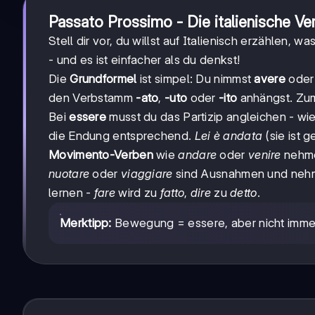
Passato Prossimo - Die italienische Ve
Stell dir vor, du willst auf Italienisch erzählen,
- und es ist einfacher als du denkst!
Die
Grundformel
ist simpel: Du nimmst
avere
ode
den Verbstamm
-ato
,
-uto
oder
-ito
anhängst. Zum
Bei
essere
musst du das Partizip angleichen - wie
die Endung entsprechend.
Lei è andata
(sie ist 
Movimento-Verben
wie
andare
oder
venire
nehme
nuotare
oder
viaggiare
sind Ausnahmen und ne
lernen -
fare
wird zu
fatto
,
dire
zu
detto
.
Merktipp:
Bewegung = essere, aber nicht imme