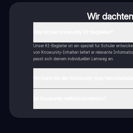
Wir dachten 
Was ist der Knowunity KI-Begleiter?
Unser KI-Begleiter ist ein speziell für Schüler entwick
von Knowunity-Inhalten liefert er relevante Informatio
passt sich deinem individuellen Lernweg an.
Wo kann ich die Knowunity-App herunterlad
Du kannst die App im Google Play Store und im Apple 
Ist Knowunity wirklich kostenlos?
Genau! Genieße kostenlosen Zugang zu Lerninhalten, ve
auf deinem Handy.