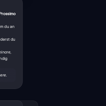
Prossimo
dem du an
nderst du
inare
,
endig
ere
.