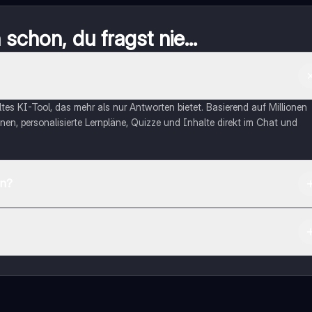
schon, du fragst nie...
eltes KI-Tool, das mehr als nur Antworten bietet. Basierend auf Millionen
nen, personalisierte Lernpläne, Quizze und Inhalte direkt im Chat und
en?
App Store herunterladen.
rnetze dich mit anderen Schülern und hol dir sofortige Hilfe – alles dir