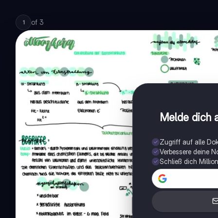
of
3
1
Melde dich a
Zugriff auf alle D
Verbessere deine N
Schließ dich Milli