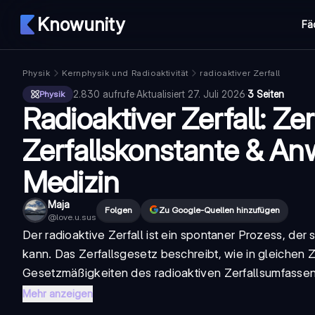
Knowunity
Fä
Physik
Kernphysik und Radioaktivität
radioaktiver Zerfall
2.830
aufrufe
·
Aktualisiert
27. Juli 2026
·
3 Seiten
Physik
Radioaktiver Zerfall: Zer
Zerfallskonstante & An
Medizin
Maja
Folgen
Zu Google-Quellen hinzufügen
@
love.u.sus
Der radioaktive Zerfall ist ein spontaner Prozess, der
kann. Das Zerfallsgesetz beschreibt, wie in gleichen Z
Gesetzmäßigkeiten des radioaktiven Zerfalls
umfassen 
Mehr anzeigen