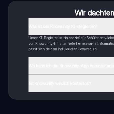
Wir dachten 
Was ist der Knowunity KI-Begleiter?
Unser KI-Begleiter ist ein speziell für Schüler entwick
von Knowunity-Inhalten liefert er relevante Informatio
passt sich deinem individuellen Lernweg an.
Wo kann ich die Knowunity-App herunterlad
Du kannst die App im Google Play Store und im Apple 
Ist Knowunity wirklich kostenlos?
Genau! Genieße kostenlosen Zugang zu Lerninhalten, ve
auf deinem Handy.