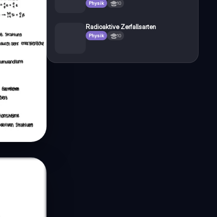
Physik
10
Radioaktive Zerfallsarten
Physik
10