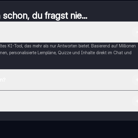
schon, du fragst nie...
eltes KI-Tool, das mehr als nur Antworten bietet. Basierend auf Millionen
nen, personalisierte Lernpläne, Quizze und Inhalte direkt im Chat und
en?
App Store herunterladen.
rnetze dich mit anderen Schülern und hol dir sofortige Hilfe – alles dir