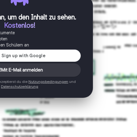
n, um den Inhalt zu sehen
.
Kostenlos!
okumente
oten
onen Schülern an
Mit E-Mail anmelden
zeptierst du die
Nutzungsbedingungen
und
Datenschutzerklärung