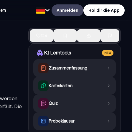
Anmelden
Hol dir die App
tern
124
KI Lerntools
NEU
Zusammenfassung
Karteikarten
t werden
Quiz
fällt. Die
Probeklausur