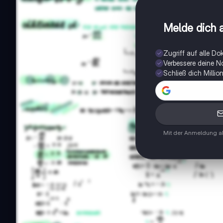
Melde dich a
Zugriff auf alle D
Verbessere deine N
Schließ dich Milli
Mit der Anmeldung ak