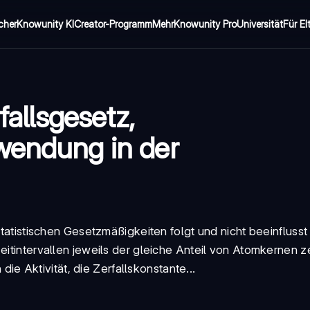
cher
Knowunity KI
Creator-Programm
Mehr
Knowunity Pro
Universität
Für El
fallsgesetz,
wendung in der
 statistischen Gesetzmäßigkeiten folgt und nicht beeinfluss
eitintervallen jeweils der gleiche Anteil von Atomkernen zer
die Aktivität, die Zerfallskonstante...