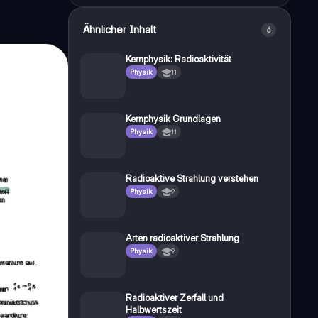
Ähnlicher Inhalt
6
Kernphysik: Radioaktivität
Physik
11
Kernphysik Grundlagen
Physik
11
Radioaktive Strahlung verstehen
Physik
9
Arten radioaktiver Strahlung
Physik
9
Radioaktiver Zerfall und
Halbwertszeit