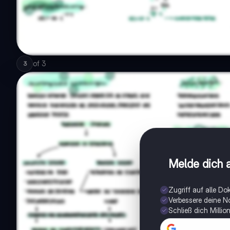
of
3
3
Melde dich a
Zugriff auf alle D
Verbessere deine N
Schließ dich Milli