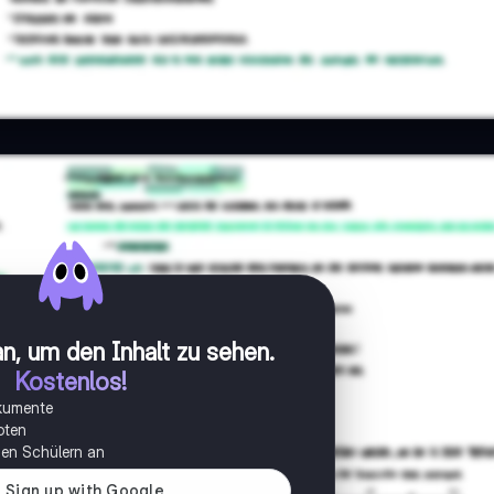
n, um den Inhalt zu sehen
.
Kostenlos!
okumente
oten
onen Schülern an