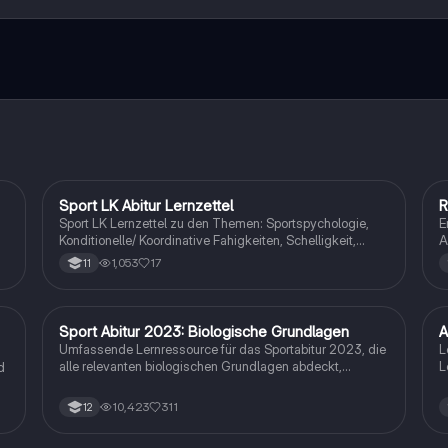
rnetze dich mit anderen Schülern und hol dir sofortige Hilfe – alles dir
Sport LK Abitur Lernzettel
R
Sport
Sport LK Lernzettel zu den Themen: Sportspychologie,
E
Konditionelle/ Koordinative Fahigkeiten, Schelligkeit,
A
Ausdauer, Sportbiologie, Techniktraining, Taktiktraining,
Z
1,053
17
11
Trainingsaufbau, Bewegungslehre, Trainingslehre,
A
motorisches Lernen
w
M
V
Sport Abitur 2023: Biologische Grundlagen
A
Sport
Umfassende Lernressource für das Sportabitur 2023, die
L
alle relevanten biologischen Grundlagen abdeckt,
L
d
einschließlich Muskel- und Herz-Kreislaufsystem,
Bewegungslehre, Lern- und Motivationstheorien sowie
10,423
311
12
biomechanische Prinzipien. Ideal für die Vorbereitung auf
Prüfungen und das Verständnis komplexer