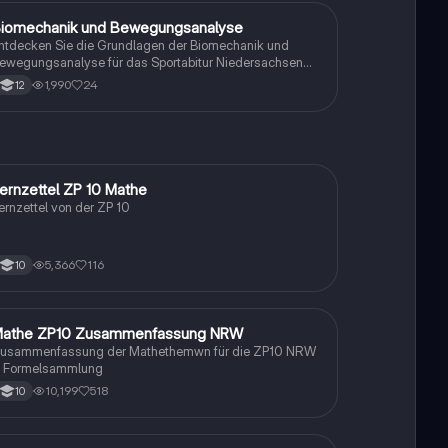
iomechanik und Bewegungsanalyse
Sport
ntdecken Sie die Grundlagen der Biomechanik und
ewegungsanalyse für das Sportabitur Niedersachsen
024. Dieser Lernzettel behandelt die Phasenmodelle
1,990
24
12
on Meinel/Schnabel und Göhner, qualitative
ewegungsmerkmale, biomechanische Prinzipien sowie
ie Reflexion sportlicher Bewegungen aus verschiedenen
erspektiven. Ideal für die Vorbereitung auf Prüfungen
nd das Verständnis komplexer Bewegungsabläufe.
ernzettel ZP 10 Mathe
Mathe
ernzettel von der ZP 10
5,366
116
10
athe ZP10 Zusammenfassung NRW
Mathe
usammenfassung der Mathethemwn für die ZP10 NRW
 Formelsammlung
10,199
518
10