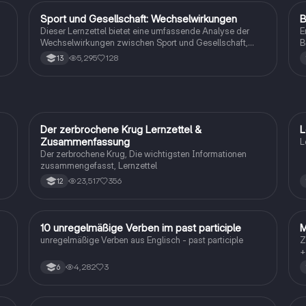
sportwissenschaftlicher Konzepte.
Sport und Gesellschaft: Wechselwirkungen
B
Sport
Dieser Lernzettel bietet eine umfassende Analyse der
E
Wechselwirkungen zwischen Sport und Gesellschaft,
B
einschließlich der Themen Bewegungslehre, Doping,
2
5,295
128
13
Trainingslehre und deren gesellschaftliche
v
Auswirkungen. Ideal für das Abitur 2023, deckt er
B
wichtige Aspekte wie die Rolle von Medien,
d
Kommerzialisierung, Trendsportarten und die
P
gesundheitlichen sowie sozialen Implikationen des
u
Sports ab.
Der zerbrochene Krug Lernzettel &
L
Deutsch
Zusammenfassung
L
Der zerbrochene Krug, Die wichtigsten Informationen
zusammengefasst, Lernzettel
23,517
356
12
1
10 unregelmäßige Verben im past participle
M
Englisch
unregelmäßige Verben aus Englisch - past participle
Z
+
4,282
3
6