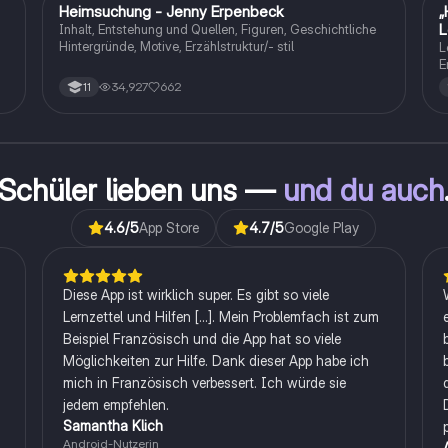
Heimsuchung - Jenny Erpenbeck
„
Deutsch
L
Inhalt, Entstehung und Quellen, Figuren, Geschichtliche
Hintergründe, Motive, Erzählstruktur/- stil
L
E
34,927
662
11
Schüler lieben uns —
und du auch
4.6
/5
App Store
4.7
/5
Google Play
Diese App ist wirklich super. Es gibt so viele
Lernzettel und Hilfen [...]. Mein Problemfach ist zum
Beispiel Französisch und die App hat so viele
Möglichkeiten zur Hilfe. Dank dieser App habe ich
mich in Französisch verbessert. Ich würde sie
jedem empfehlen.
Samantha Klich
Android-Nutzerin