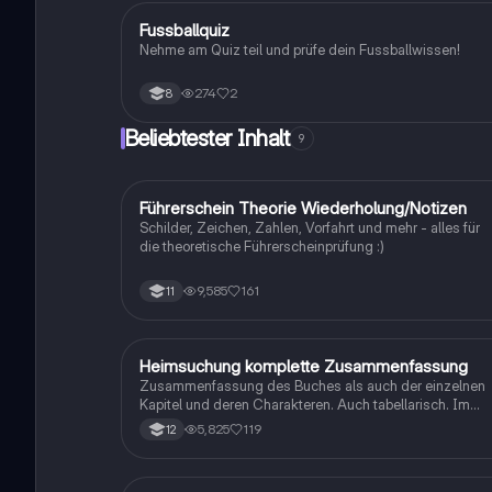
F
Fussballquiz
Sport
Nehme am Quiz teil und prüfe dein Fussballwissen!
274
2
8
Beliebtester Inhalt
9
Führerschein Theorie Wiederholung/Notizen
Lerntipps
Schilder, Zeichen, Zahlen, Vorfahrt und mehr - alles für
die theoretische Führerscheinprüfung :)
9,585
161
11
Heimsuchung komplette Zusammenfassung
Deutsch
Zusammenfassung des Buches als auch der einzelnen
Kapitel und deren Charakteren. Auch tabellarisch. Im
Unterricht ohne KI erstellt
5,825
119
12