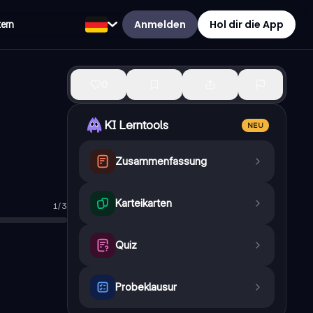
Anmelden
Hol dir die App
tern
0
KI Lerntools
NEU
Zusammenfassung
Karteikarten
1
/
3
Quiz
Probeklausur