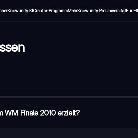
cher
Knowunity KI
Creator-Programm
Mehr
Knowunity Pro
Universität
Für El
issen
—
Andrés Iniesta
erto Baggio
haben gleich viele
m WM Finale 2010 erzielt?