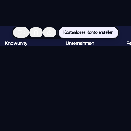
0
Kostenloses Konto erstellen
Knowunity
Unternehmen
Fe
Startseite
Für Unternehmen
KI
Support
Karriere
KI
Sicherheit
Creator-Programm
KI
Anmelden
Pressekit
KI
Wissensbereiche
KI
KI