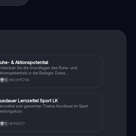
ekt
uhe- & Aktionspotential
Biologie
ntdecken Sie die Grundlagen des Ruhe- und
ktionspotentials in der Biologie. Diese
usammenfassung bietet klare Definitionen, detaillierte
1,019
36
12
bläufe von Depolarisation bis Hyperpolarisation, sowie
ichtige Diagramme zur Veranschaulichung der
embranpotentiale. Ideal für das Biologie-Abitur und das
erständnis bioelektrischer Prozesse in Nervenzellen.
usdauer Lernzettel Sport LK
Sport
ernzettel zum gesamten Thema Ausdauer im Sport
eistungskurs
706
7
11