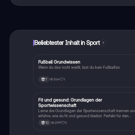
Genau! Genieße kostenlosen Zugang zu Lerninhalten, ve
auf deinem Handy.
Beliebtester Inhalt in Sport
9
F
Fußball Grundwissen
Sport
Wenn du das nicht weißt, bist du kein Fußbalfan
364
1
7
F
Fit und gesund: Grundlagen der
Sport
Sportwissenschaft
Lerne die Grundlagen der Sportwissenschaft kennen un
erfahre, wie du fit und gesund bleibst. Perfekt für den
Sportunterricht in der 11. Klasse!
299
0
10