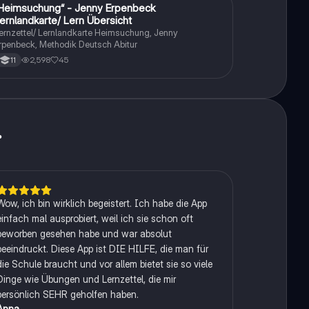
Heimsuchung“ - Jenny Erpenbeck
Deutsch
ernlandkarte/ Lern Übersicht
ernzettel/ Lernlandkarte Heimsuchung, Jenny
rpenbeck, Methodik Deutsch Abitur
2,598
45
11
.
Wow, ich bin wirklich begeistert. Ich habe die App
einfach mal ausprobiert, weil ich sie schon oft
beworben gesehen habe und war absolut
beeindruckt. Diese App ist DIE HILFE, die man für
die Schule braucht und vor allem bietet sie so viele
Dinge wie Übungen und Lernzettel, die mir
persönlich SEHR geholfen haben.
Anna