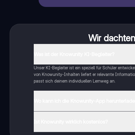
Wir dachten 
Was ist der Knowunity KI-Begleiter?
Unser KI-Begleiter ist ein speziell für Schüler entwick
von Knowunity-Inhalten liefert er relevante Informatio
passt sich deinem individuellen Lernweg an.
Wo kann ich die Knowunity-App herunterlad
Du kannst die App im Google Play Store und im Apple 
Ist Knowunity wirklich kostenlos?