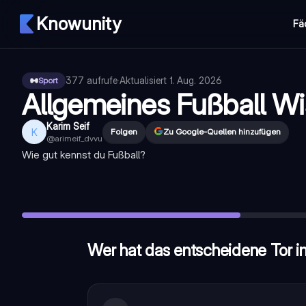
Knowunity
Fä
377
aufrufe
·
Aktualisiert
1. Aug. 2026
Sport
Allgemeines Fußball W
Karim Seif
K
Folgen
Zu Google-Quellen hinzufügen
@
arimeif_dvvu
Wie gut kennst du Fußball?
Wer hat das entscheidene Tor im WM Finale 2010 erzielt?
Wer hat 1994 den entscheidenen Elfer verschossen?
—
Rob
Wer hat mehr WM Titel? Deutschland oder Italien?
—
beide 
Wer hat das entscheidene Tor i