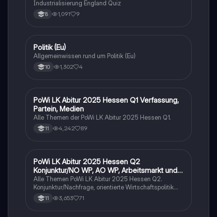
Industrialisierung England Quiz
1,091
9
8
P
Politik (Eu)
Wirtschaft und Recht
Allgemeinwissen rund um Politik (Eu)
1,302
4
10
PoWi LK Abitur 2025 Hessen Q1 Verfassung,
Wirtschaft und Recht
Partein, Medien
Alle Themen der PoWi LK Abitur 2025 Hessen Q1.
4,242
89
11
PoWi LK Abitur 2025 Hessen Q2
Wirtschaft und Recht
Konjunktur/NO WP, AO WP, Arbeitsmarkt und
Traifpolitik
Alle Themen PoWi LK Abitur 2025 Hessen Q2.
Konjunktur/Nachfrage, orientierte Wirtschaftspolitik
von Keynes. Angebot orientierte Wirtschaftspolitik von
3,653
71
11
Milton, Friedman und nachhaltiger
Wirtschaftswachstum. Arbeitsmarkt und Tarifpolitik.