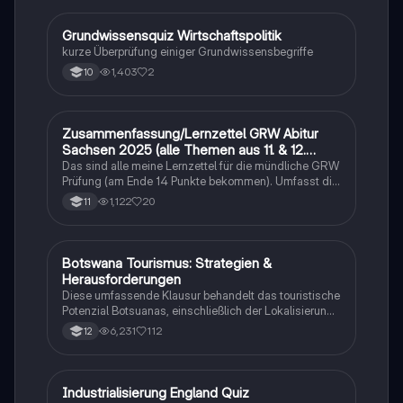
Steuern sowie die Abzugsfähigkeit bei der
Gewinnermittlung.
G
Grundwissensquiz Wirtschaftspolitik
Wirtschaft und Recht
kurze Überprüfung einiger Grundwissensbegriffe
1,403
2
10
Zusammenfassung/Lernzettel GRW Abitur
Wirtschaft und Recht
Sachsen 2025 (alle Themen aus 11. & 12.
Klasse)
Das sind alle meine Lernzettel für die mündliche GRW
Prüfung (am Ende 14 Punkte bekommen). Umfasst die
Themen Medien, Sozialer Wandel, Internationale
1,122
20
11
Politik, Wirtschaft und politische Theorien. Jedenfalls
viel Erfolg beim Lernen :)
Botswana Tourismus: Strategien &
Geographie/Erdkunde
Herausforderungen
Diese umfassende Klausur behandelt das touristische
Potenzial Botsuanas, einschließlich der Lokalisierung,
Entwicklung und Bewertung der Nachhaltigkeit.
6,231
112
12
Analysiert werden die ökonomischen, sozialen und
ökologischen Aspekte des Tourismus in Botswana.
Ideal für Oberstufenschüler, die sich auf Erdkunde-
Klausuren vorbereiten. Note: 13.
I
Industrialisierung England Quiz
Geschichte