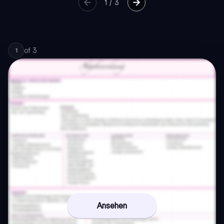
1
/
3
of
3
1
Ansehen