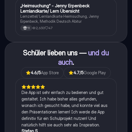
„Heimsuchung“ - Jenny Erpenbeck
Deutsch
Lernlandkarte/ Lern Übersicht
Lernzettel/ Lernlandkarte Heimsuchung, Jenny
Erpenbeck, Methodik Deutsch Abitur
2,630
47
11
Schüler lieben uns —
und du
auch
.
4.6
/5
App Store
4.7
/5
Google Play
Die App ist sehr einfach zu bedienen und gut
gestaltet. Ich habe bisher alles gefunden,
wonach ich gesucht habe, und konnte viel aus
den Präsentationen lernen! Ich werde die App
definitiv für ein Schulprojekt nutzen! Und
natürlich hilft sie auch sehr als Inspiration.
Stefan S