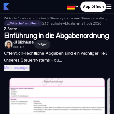
App öffnen
Wirtschaftswissenschaften
Steuersysteme und Steuerverwaltung
S
2.131
aufrufe
·
Aktualisiert
21. Juli 2026
·
Wirtschaft und Recht
3 Seiten
Einführung in die Abgabenordnung
Jil Bildhäuser
Folgen
@
jill.lua
Öffentlich-rechtliche Abgaben sind ein wichtiger Teil
unseres Steuersystems - du...
Mehr anzeigen