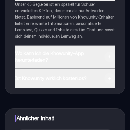
Unser KI-Begleiter ist ein speziell für Schüler
entwickeltes KI-Tool, das mehr als nur Antworten
bietet. Basierend auf Millionen von Knowunity-Inhalten
liefert er relevante Informationen, personalisierte
Lernpläne, Quizze und Inhalte direkt im Chat und passt
sich deinem individuellen Lernweg an.
Wo kann ich die Knowunity-App
herunterladen?
Du kannst die App im Google Play Store und im Apple
App Store herunterladen.
Ist Knowunity wirklich kostenlos?
Genau! Genieße kostenlosen Zugang zu Lerninhalten,
vernetze dich mit anderen Schülern und hol dir
sofortige Hilfe – alles direkt auf deinem Handy.
Ähnlicher Inhalt