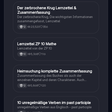
Der zerbrochene Krug Lernzettel &
Deutsch
Zusammenfassung
Der zerbrochene Krug, Die wichtigsten Informationen
zusammengefasst, Lernzettel
23,520
356
12
Lernzettel ZP 10 Mathe
Mathe
Lernzettel von der ZP 10
5,368
116
10
Heimsuchung komplette Zusammenfassung
Deutsch
Zusammenfassung des Buches als auch der
einzelnen Kapitel und deren Charakteren. Auch
tabellarisch. Im Unterricht ohne KI erstellt
5,868
120
12
1
10 unregelmäßige Verben im past participle
Englisch
unregelmäßige Verben aus Englisch - past participle