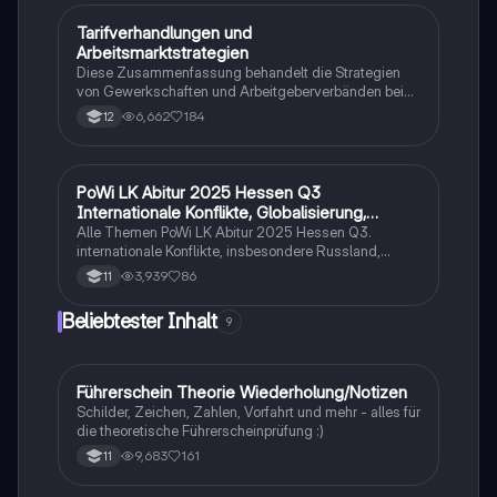
Tarifverhandlungen und
Wirtschaft und Recht
Arbeitsmarktstrategien
Diese Zusammenfassung behandelt die Strategien
von Gewerkschaften und Arbeitgeberverbänden bei
Tarifverhandlungen sowie die Auswirkungen auf den
6,662
184
12
Arbeitsmarkt. Wichtige Themen sind Tarifautonomie,
Tarifkonflikte, atypische Beschäftigungsverhältnisse,
Mindestlohn und die Rolle von Gewerkschaften und
Arbeitgeberverbänden. Ideal für das PoWi-Abitur zur
PoWi LK Abitur 2025 Hessen Q3
Wirtschaft und Recht
Vertiefung der Kenntnisse in Arbeitsmarkt- und
Internationale Konflikte, Globalisierung,
Tarifpolitik.
Weltumweltpolitik
Alle Themen PoWi LK Abitur 2025 Hessen Q3.
internationale Konflikte, insbesondere Russland,
Ukraine, Konflikt und Deutsche Außen- und
3,939
86
11
Sicherheitspolitik. Globalisierung Vor- und Nachteile.
Weltumweltpolitik mit den Akteur.
Beliebtester Inhalt
9
Führerschein Theorie Wiederholung/Notizen
Lerntipps
Schilder, Zeichen, Zahlen, Vorfahrt und mehr - alles für
die theoretische Führerscheinprüfung :)
9,683
161
11