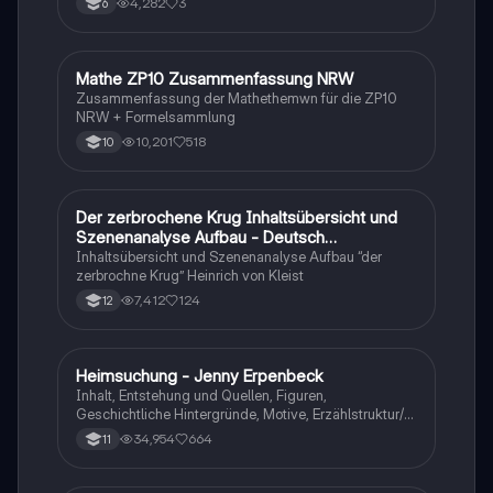
4,282
3
6
Mathe ZP10 Zusammenfassung NRW
Mathe
Zusammenfassung der Mathethemwn für die ZP10
NRW + Formelsammlung
10,201
518
10
Der zerbrochene Krug Inhaltsübersicht und
Deutsch
Szenenanalyse Aufbau - Deutsch
Q1/Q2/Abitur
Inhaltsübersicht und Szenenanalyse Aufbau “der
zerbrochne Krug” Heinrich von Kleist
7,412
124
12
Heimsuchung - Jenny Erpenbeck
Deutsch
Inhalt, Entstehung und Quellen, Figuren,
Geschichtliche Hintergründe, Motive, Erzählstruktur/-
stil
34,954
664
11