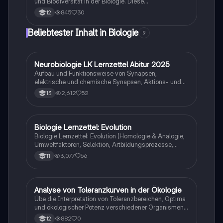
und Biodiversität in der Biologie. Diese
Zusammenfassung behandelt genetische Variabilität,
845
30
12
Evolutionstheorien (Lamarck und Darwin), natürliche
Selektion, adaptive Radiation und Selektionsformen.
Beliebtester Inhalt in Biologie
9
Ideal für Schüler der Oberstufe, die sich auf Prüfungen
vorbereiten oder ihr Wissen vertiefen möchten.
Neurobiologie LK Lernzettel Abitur 2025
Biologie
Aufbau und Funktionsweise von Synapsen,
elektrische und chemische Synapsen, Aktions- und
Ruhepotential
2,612
52
13
Biologie Lernzettel: Evolution
Biologie
Biologie Lernzettel: Evolution (Homologie & Analogie,
Umweltfaktoren, Selektion, Artbildungsprozesse,
Klimaregeln, Konkurrenz, Evolution des Menschen…)
3,077
56
11
A
Analyse von Toleranzkurven in der Ökologie
Biologie
Übe die Interpretation von Toleranzbereichen, Optima
und ökologischer Potenz verschiedener Organismen
gegenüber Umweltfaktoren.
882
0
12