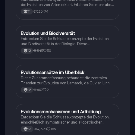
die Evolution von Arten erklärt. Erfahren Sie mehr über
die 6 Evolutionsfaktoren wie Mutation, Selektion und
526
4
11
Gendrift, die die genetische Vielfalt und die
Entstehung neuer Arten beeinflussen. Ideal für das
Biologie-Abitur und das Verständnis der evolutionären
Prozesse.
Evolution und Biodiversität
Biologie
Entdecken Sie die Schlüsselkonzepte der Evolution
und Biodiversität in der Biologie. Diese
Zusammenfassung behandelt genetische Variabilität,
845
30
12
Evolutionstheorien (Lamarck und Darwin), natürliche
Selektion, adaptive Radiation und Selektionsformen.
Ideal für Schüler der Oberstufe, die sich auf Prüfungen
vorbereiten oder ihr Wissen vertiefen möchten.
Evolutionsansätze im Überblick
Biologie
Diese Zusammenfassung behandelt die zentralen
Theorien zur Evolution von Lamarck, de Cuvier, Linné
und Darwin. Erfahren Sie mehr über die Mechanismen
607
9
12
der natürlichen Selektion, die Katastrophentheorie und
die Entwicklung von Arten durch
Umweltveränderungen. Ideal für Schüler im
Fachbereich Biologie.
Evolutionsmechanismen und Artbildung
Biologie
Entdecken Sie die Schlüsselkonzepte der Evolution,
einschließlich sympatrischer und allopatrischer
Artbildung, Gendrift, Flaschenhals- und
4,398
165
13
Gründereffekt, sowie die verschiedenen