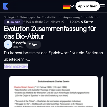
App öffnen
Biologie
Phänotypische Plastizität und Anpassung
natürliche Selek
2.164
aufrufe
·
Aktualisiert
19. Juli 2026
·
6 Seiten
Biologie
Evolution Zusammenfassung für
das Bio-Abitur
Maggy🦦
M
Folgen
@
m.m211
Du kennst bestimmt das Sprichwort "Nur die Stärksten
überleben" -...
Mehr anzeigen