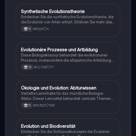
beeinflussen. Ideal für Biologie-Studierende, die sich
auf Prüfungen vorbereiten.
Synthetische Evolutionstheorie
Biologie
Entdecken Sie die synthetische Evolutionstheorie, die
die Evolution von Arten erklärt. Erfahren Sie mehr über
die 6 Evolutionsfaktoren wie Mutation, Selektion und
526
4
11
Gendrift, die die genetische Vielfalt und die
Entstehung neuer Arten beeinflussen. Ideal für das
Biologie-Abitur und das Verständnis der evolutionären
Prozesse.
Evolutionäre Prozesse und Artbildung
Biologie
Diese Biologieklausur behandelt die evolutionären
Prozesse, insbesondere die allopatrische Artbildung
bei Unken und Krähen sowie das Phänomen der
2,728
71
13
Mimikry bei Korallenschlangen. Sie bietet eine
detaillierte Analyse der genetischen Variabilität, der
natürlichen Selektion und der ökologischen
Anpassungen. Ideal für Schüler der Klasse 13, die
Ökologie und Evolution: Abiturwissen
Biologie
sich auf das Thema Evolution vorbereiten möchten.
Vertiefte Lerninhalte für das mündliche Biologie-
Abitur. Dieser Lernzettel behandelt zentrale Themen
wie Evolutionstheorien, ökologische Nischen,
5,552
183
11
Eutrophierung, natürliche Selektion, adaptive
Radiation und die Struktur von Ökosystemen. Ideal
für eine umfassende Vorbereitung auf Prüfungen.
Enthält wichtige Konzepte wie Homologie, Symbiose,
Evolution und Biodiversität
Biologie
und den Stickstoffkreislauf.
Entdecken Sie die Schlüsselkonzepte der Evolution