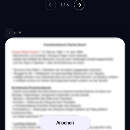
1
/
6
of
6
1
Ansehen