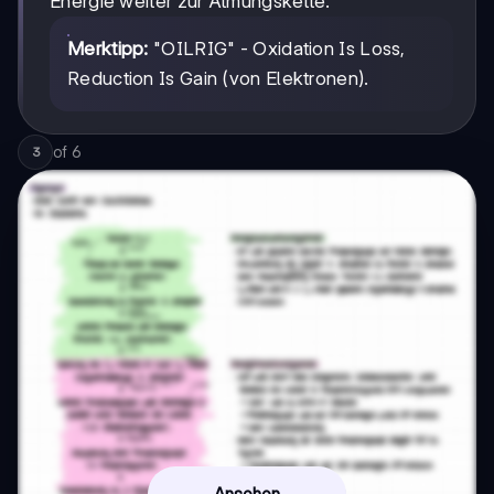
Energie weiter zur Atmungskette.
Merktipp:
"OILRIG" - Oxidation Is Loss,
Reduction Is Gain (von Elektronen).
of
6
3
Ansehen