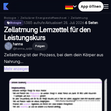
App öffnen
Biologie
Zellulärer Energiestoffwechsel
Zellatmung
1.385
aufrufe
·
Aktualisiert
28. Juli 2026
·
6 Seiten
Biologie
Zellatmung Lernzettel für den
Leistungskurs
hanna
Folgen
@
hanna_qdjb
Zellatmung ist der Prozess, bei dem dein Körper aus
Nahrung...
Mehr anzeigen