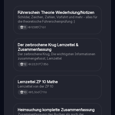
Studierende, die sich auf Prüfungen vorbereiten.
Führerschein Theorie Wiederholung/Notizen
Lerntipps
Schilder, Zeichen, Zahlen, Vorfahrt und mehr - alles für
die theoretische Führerscheinprüfung :)
9,585
161
11
Der zerbrochene Krug Lernzettel &
Deutsch
Zusammenfassung
Der zerbrochene Krug, Die wichtigsten Informationen
zusammengefasst, Lernzettel
23,517
356
12
Lernzettel ZP 10 Mathe
Mathe
Lernzettel von der ZP 10
5,366
116
10
Heimsuchung komplette Zusammenfassung
Deutsch
Zusammenfassung des Buches als auch der