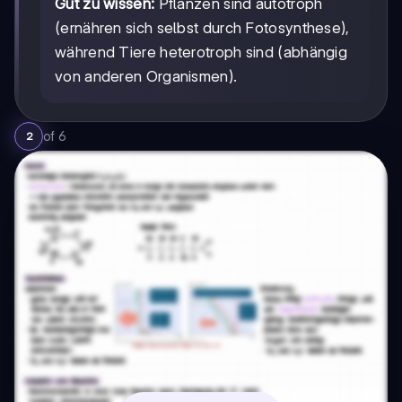
Gut zu wissen:
Pflanzen sind autotroph
(ernähren sich selbst durch Fotosynthese),
während Tiere heterotroph sind (abhängig
von anderen Organismen).
of
6
2