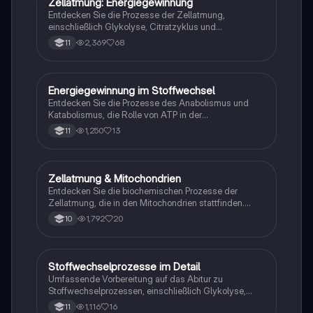
Zellatmung: Energiegewinnung
Biologie
biochemischen Prozesse.
Entdecken Sie die Prozesse der Zellatmung,
einschließlich Glykolyse, Citratzyklus und
Atmungskette. Diese Zusammenfassung bietet einen
2,369
68
11
klaren Überblick über die Energieproduktion in Zellen,
die Rolle von NADH und FADH sowie die ATP-Bildung
durch oxidative Phosphorylierung. Ideal für Schüler
der 11. Klasse im Biologie-Leistungskurs.
Energiegewinnung im Stoffwechsel
Biologie
Entdecken Sie die Prozesse des Anabolismus und
Katabolismus, die Rolle von ATP in der
Energieübertragung, sowie die Schritte der
1,250
13
11
Zellatmung, einschließlich Glykolyse, Citratzyklus
und Atmungskette. Diese Zusammenfassung bietet
einen klaren Überblick über die energetischen Abläufe
in Zellen und deren Regulation.
Zellatmung & Mitochondrien
Biologie
Entdecken Sie die biochemischen Prozesse der
Zellatmung, die in den Mitochondrien stattfinden.
Diese Zusammenfassung behandelt die Hauptphasen
1,792
20
10
der Zellatmung, einschließlich Glykolyse, Citratzyklus
und Elektronentransportkette, sowie die Struktur und
Funktion der Mitochondrien. Ideal für Studierende der
Biochemie und Zellbiologie.
Stoffwechselprozesse im Detail
Biologie
Umfassende Vorbereitung auf das Abitur zu
Stoffwechselprozessen, einschließlich Glykolyse,
Citratzyklus, Fotosynthese und Zellatmung. Enthält
1,116
16
11