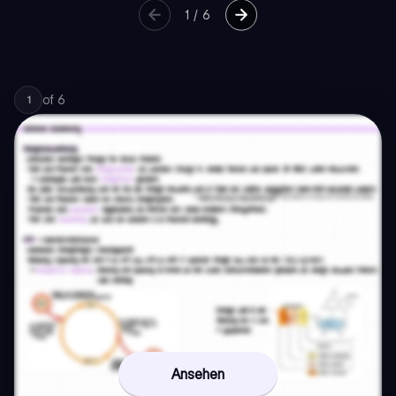
1
/
6
of
6
1
Ansehen