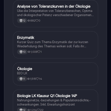
A
Analyse von Toleranzkurven in der Ökologie
Biologie
Übe die Interpretation von Toleranzbereichen, Optima
und ökologischer Potenz verschiedener Organismen
gegenüber Umweltfaktoren.
882
0
12
E
Enzymatik
Biologie
Kurzer Quiz zum Thema Enzymatik der zur kurzen
Wiederholung des Themas wirken soll. Falls ihr
Fehlern begegnet wäre ich dankbar ,wenn ihr mir
1,008
1
10
diese weiterleitet. Danke und euch viel Spaß dabei!
Ökologie
Biologie
BIO LK
1,515
14
11
Biologie LK Klausur Q1 Ökologie 14P
Biologie
Nahrungsnetze,-beziehungen & Populationsdichte,-
schwankungen. Inkl. Erwartungshorizont
1,214
22
12