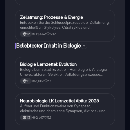
wichtige Konzepte wie Lichtreaktionen,
Dunkelreaktionen, Einflussfaktoren auf die
Fotosynthese und die Rolle von C3-, C4- und CAM-
Pflanzen. Ideal für eigene Skizzen und Notizen.
Zellatmung: Prozesse & Energie
Biologie
Entdecken Sie die Schlüsselprozesse der Zellatmung,
einschließlich Glykolyse, Citratzyklus und
Atmungskette. Diese Zusammenfassung bietet einen
19,446
382
12
klaren Überblick über die Energieproduktion in Zellen,
die Rolle von ATP und die chemiosmotischen
Beliebtester Inhalt in Biologie
9
Mechanismen. Ideal für Biologiestudenten, die sich
auf Prüfungen vorbereiten oder ihr Wissen vertiefen
möchten.
Biologie Lernzettel: Evolution
Biologie
Biologie Lernzettel: Evolution (Homologie & Analogie,
Umweltfaktoren, Selektion, Artbildungsprozesse,
Klimaregeln, Konkurrenz, Evolution des Menschen…)
3,083
57
11
Neurobiologie LK Lernzettel Abitur 2025
Biologie
Aufbau und Funktionsweise von Synapsen,
elektrische und chemische Synapsen, Aktions- und
Ruhepotential
2,617
52
13