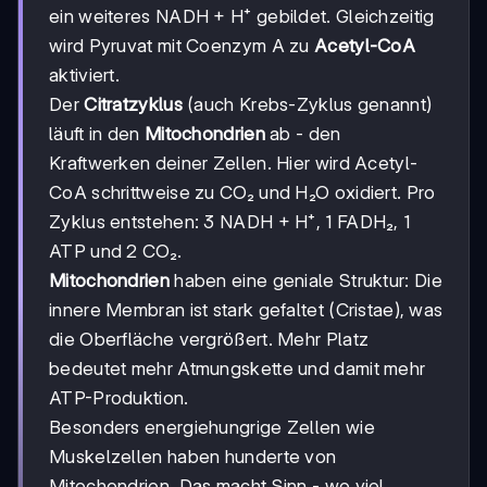
ein weiteres NADH + H⁺ gebildet. Gleichzeitig
wird Pyruvat mit Coenzym A zu
Acetyl-CoA
aktiviert.
Der
Citratzyklus
(auch Krebs-Zyklus genannt)
läuft in den
Mitochondrien
ab - den
Kraftwerken deiner Zellen. Hier wird Acetyl-
CoA schrittweise zu CO₂ und H₂O oxidiert. Pro
Zyklus entstehen: 3 NADH + H⁺, 1 FADH₂, 1
ATP und 2 CO₂.
Mitochondrien
haben eine geniale Struktur: Die
innere Membran ist stark gefaltet (Cristae), was
die Oberfläche vergrößert. Mehr Platz
bedeutet mehr Atmungskette und damit mehr
ATP-Produktion.
Besonders energiehungrige Zellen wie
Muskelzellen haben hunderte von
Mitochondrien. Das macht Sinn - wo viel