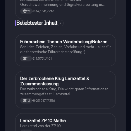
Geruchswahrnehmung und Signalverarbeitung in
Nervenzellen. Diese Übungsaufgaben für das
14,131
213
12
mündliche Abitur in Neurobiologie behandeln
Rezeptorpotentiale, Aktionspotentiale und die
Beliebtester Inhalt
9
Codierung von Geruchsstoffsignalen. Ideal für
Studierende, die sich auf Prüfungen vorbereiten.
Führerschein Theorie Wiederholung/Notizen
Lerntipps
Schilder, Zeichen, Zahlen, Vorfahrt und mehr - alles für
die theoretische Führerscheinprüfung :)
9,575
161
11
Der zerbrochene Krug Lernzettel &
Deutsch
Zusammenfassung
Der zerbrochene Krug, Die wichtigsten Informationen
zusammengefasst, Lernzettel
23,517
356
12
Lernzettel ZP 10 Mathe
Mathe
Lernzettel von der ZP 10