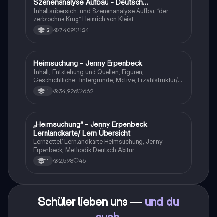
Szenenanalyse Aufbau - Deutsch
Q1/Q2/Abitur
Inhaltsübersicht und Szenenanalyse Aufbau “der
zerbrochne Krug” Heinrich von Kleist
7,409
124
12
Heimsuchung - Jenny Erpenbeck
Deutsch
Inhalt, Entstehung und Quellen, Figuren,
Geschichtliche Hintergründe, Motive, Erzählstruktur/-
stil
34,926
662
11
„Heimsuchung“ - Jenny Erpenbeck
Deutsch
Lernlandkarte/ Lern Übersicht
Lernzettel/ Lernlandkarte Heimsuchung, Jenny
Erpenbeck, Methodik Deutsch Abitur
2,598
45
11
Schüler lieben uns —
und du