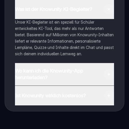
Was ist der Knowunity KI-Begleiter?
Unser KI-Begleiter ist ein speziell für Schüler
entwickeltes KI-Tool, das mehr als nur Antworten
bietet. Basierend auf Millionen von Knowunity-Inhalten
liefert er relevante Informationen, personalisierte
Lernpläne, Quizze und Inhalte direkt im Chat und passt
sich deinem individuellen Lernweg an.
Wo kann ich die Knowunity-App
herunterladen?
Du kannst die App im Google Play Store und im Apple
App Store herunterladen.
Ist Knowunity wirklich kostenlos?
Genau! Genieße kostenlosen Zugang zu Lerninhalten,
vernetze dich mit anderen Schülern und hol dir
sofortige Hilfe – alles direkt auf deinem Handy.