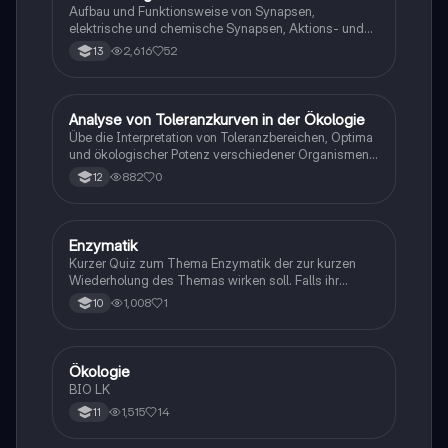
Aufbau und Funktionsweise von Synapsen,
elektrische und chemische Synapsen, Aktions- und
Ruhepotential
2,616
52
13
A
Analyse von Toleranzkurven in der Ökologie
Biologie
Übe die Interpretation von Toleranzbereichen, Optima
und ökologischer Potenz verschiedener Organismen
gegenüber Umweltfaktoren.
882
0
12
E
Enzymatik
Biologie
Kurzer Quiz zum Thema Enzymatik der zur kurzen
Wiederholung des Themas wirken soll. Falls ihr
Fehlern begegnet wäre ich dankbar ,wenn ihr mir
1,008
1
10
diese weiterleitet. Danke und euch viel Spaß dabei!
Ökologie
Biologie
BIO LK
1,515
14
11