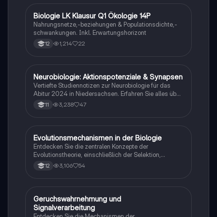
Biologie LK Klausur Q1 Ökologie 14P
Biologie
Nahrungsnetze,-beziehungen & Populationsdichte,-
schwankungen. Inkl. Erwartungshorizont
1,214
22
12
Neurobiologie: Aktionspotenziale & Synapsen
Biologie
Vertiefte Studiennotizen zur Neurobiologie für das
Abitur 2024 in Niedersachsen. Erfahren Sie alles über
Aktionspotenziale, Ruhepotenziale, synaptische
3,238
47
11
Integration, die Rolle von Neurotransmittern, die
Mechanismen der Erregungsweiterleitung sowie die
hormonelle Regulation im Nervensystem. Ideal für
Schüler, die sich auf Prüfungen vorbereiten und ein
Evolutionsmechanismen in der Biologie
Biologie
tiefes Verständnis der neuronalen Signalübertragung
Entdecken Sie die zentralen Konzepte der
entwickeln möchten.
Evolutionstheorie, einschließlich der Selektion,
Isolationsmechanismen und Evolutionsfaktoren wie
3,106
54
12
Mutation und Rekombination. Diese
Zusammenfassung bietet einen klaren Überblick über
die verschiedenen Selektionsarten und die
Entstehung neuer Arten durch allopatrische und
Geruchswahrnehmung und
Biologie
sympatrische Artbildung. Ideal für Biologiestudenten
Signalverarbeitung
im Grundkurs.
Entdecken Sie die Mechanismen der