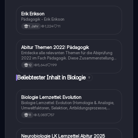
Erik Erikson
Pädagogik
Pädagogik - Erik Erikson
1,224
11
1. Jahr
Abitur Themen 2022: Pädagogik
Pädagogik
Entdecke alle relevanten Themen für die Abiprüfung
2022 im Fach Pädagogik. Diese Zusammenstellung
umfasst wichtige Konzepte wie soziale
5,646
199
12
Ungerechtigkeit, interkulturelle Bildung,
Entwicklungsmodelle und die Rolle von Medien in der
Beliebtester Inhalt in Biologie
9
Erziehung. Ideal für Schüler, die sich auf ihre
Prüfungen vorbereiten möchten.
Biologie Lernzettel: Evolution
Biologie
Biologie Lernzettel: Evolution (Homologie & Analogie,
Umweltfaktoren, Selektion, Artbildungsprozesse,
Klimaregeln, Konkurrenz, Evolution des Menschen…)
3,083
57
11
Neurobiologie LK Lernzettel Abitur 2025
Biologie