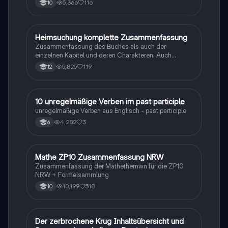
5,366
116
10
Heimsuchung komplette Zusammenfassung
Deutsch
Zusammenfassung des Buches als auch der
einzelnen Kapitel und deren Charakteren. Auch
tabellarisch. Im Unterricht ohne KI erstellt
5,825
119
12
1
10 unregelmäßige Verben im past participle
Englisch
unregelmäßige Verben aus Englisch - past participle
4,282
3
6
Mathe ZP10 Zusammenfassung NRW
Mathe
Zusammenfassung der Mathethemwn für die ZP10
NRW + Formelsammlung
10,199
518
10
Der zerbrochene Krug Inhaltsübersicht und
Deutsch