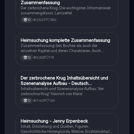
Zusammenfassung
Der zerbrochene Krug, Die wichtigsten Informationen
zusammengefasst, Lernzettel
23,517
356
12
Heimsuchung komplette Zusammenfassung
Deutsch
Zusammenfassung des Buches als auch der
einzelnen Kapitel und deren Charakteren. Auch
tabellarisch. Im Unterricht ohne KI erstellt
5,825
119
12
Der zerbrochene Krug Inhaltsübersicht und
Deutsch
Szenenanalyse Aufbau - Deutsch
Q1/Q2/Abitur
Inhaltsübersicht und Szenenanalyse Aufbau “der
zerbrochne Krug” Heinrich von Kleist
7,409
124
12
Heimsuchung - Jenny Erpenbeck
Deutsch
Inhalt, Entstehung und Quellen, Figuren,
Geschichtliche Hintergründe, Motive, Erzählstruktur/-