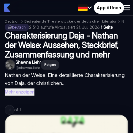
App öffnen
Deutsch
Bedeutende Theaterstücke der deutschen Literatur
Natha
2.310
aufrufe
·
Aktualisiert
21. Juli 2026
·
1 Seite
Deutsch
Charakterisierung Daja - Nathan
der Weise: Aussehen, Steckbrief,
Zusammenfassung und mehr
Shawna Liehr
Folgen
@
shawna.liehr
Nathan der Weise: Eine detaillierte Charakterisierung
von Daja, der christlichen...
Mehr anzeigen
of
1
1