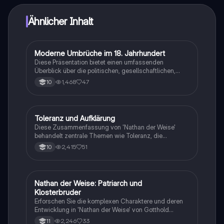
Ähnlicher Inhalt
Moderne Umbrüche im 18. Jahrhundert
Deutsch
Diese Präsentation bietet einen umfassenden
Überblick über die politischen, gesellschaftlichen,
wirtschaftlichen und literarischen Veränderungen im
1,468
47
10
18. Jahrhundert. Sie behandelt Themen wie die
Agrarrevolution, die Entwicklung der Drei-Stände-
Ordnung, die Rolle der Aufklärung und die
Reorganisation des Heiligen Römischen Reiches.
Toleranz und Aufklärung
Deutsch
Ideal für Studierende, die sich mit den Grundlagen
Diese Zusammenfassung von 'Nathan der Weise'
der Moderne und den damit verbundenen
behandelt zentrale Themen wie Toleranz, die
Umwälzungen auseinandersetzen möchten.
Ringparabel und die Aufklärung. Sie bietet eine
2,415
51
10
detaillierte Analyse der Charaktere und ihrer
Entwicklung, insbesondere Nathan, Saladin und den
Tempelherrn. Ideal für Schüler, die sich auf das
Deutsch Abitur vorbereiten und ein tieferes
Nathan der Weise: Patriarch und
Deutsch
Verständnis der literarischen und philosophischen
Klosterbruder
Konzepte suchen.
Erforschen Sie die komplexen Charaktere und deren
Entwicklung in 'Nathan der Weise' von Gotthold
Ephraim Lessing. Diese Zusammenfassung
2,246
33
11