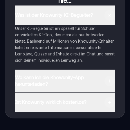
nie...
Was ist der Knowunity KI-Begleiter?
Unser KI-Begleiter ist ein speziell für Schüler
entwickeltes KI-Tool, das mehr als nur Antworten
bietet. Basierend auf Millionen von Knowunity-Inhalten
liefert er relevante Informationen, personalisierte
Lernpläne, Quizze und Inhalte direkt im Chat und passt
sich deinem individuellen Lernweg an.
Wo kann ich die Knowunity-App
herunterladen?
Du kannst die App im Google Play Store und im Apple
App Store herunterladen.
Ist Knowunity wirklich kostenlos?
Genau! Genieße kostenlosen Zugang zu Lerninhalten,
vernetze dich mit anderen Schülern und hol dir
sofortige Hilfe – alles direkt auf deinem Handy.