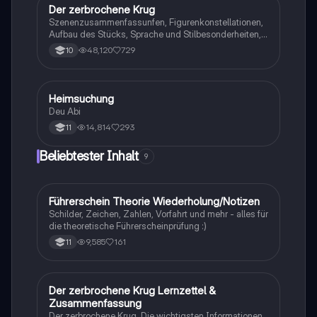
Der zerbrochene Krug
Deutsch
Szenenzusammenfassunfen, Figurenkonstellationen,
Aufbau des Stücks, Sprache und Stilbesonderheiten,
Aussageabsicht, Thematik, Interpretation
48,120
729
10
Heimsuchung
Deutsch
Deu Abi
14,814
293
11
Beliebtester Inhalt
9
Führerschein Theorie Wiederholung/Notizen
Lerntipps
Schilder, Zeichen, Zahlen, Vorfahrt und mehr - alles für
die theoretische Führerscheinprüfung :)
9,585
161
11
Der zerbrochene Krug Lernzettel &
Deutsch
Zusammenfassung
Der zerbrochene Krug, Die wichtigsten Informationen