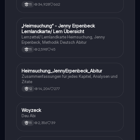
stil
34,928
662
11
„Heimsuchung“ - Jenny Erpenbeck
Deutsch
Lernlandkarte/ Lern Übersicht
Lernzettel/ Lernlandkarte Heimsuchung, Jenny
Erpenbeck, Methodik Deutsch Abitur
2,598
45
11
Heimsuchung_JennyErpenbeck_Abitur
Deutsch
Zusammenfassungen für jedes Kapitel, Analysen und
Zitate
14,204
277
12
Woyzeck
Deutsch
Deu Abi
2,356
39
11