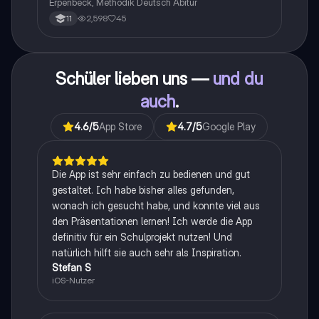
Erpenbeck, Methodik Deutsch Abitur
2,598
45
11
Schüler lieben uns —
und du
auch
.
4.6
/5
App Store
4.7
/5
Google Play
Die App ist sehr einfach zu bedienen und gut
gestaltet. Ich habe bisher alles gefunden,
wonach ich gesucht habe, und konnte viel aus
den Präsentationen lernen! Ich werde die App
definitiv für ein Schulprojekt nutzen! Und
natürlich hilft sie auch sehr als Inspiration.
Stefan S
iOS-Nutzer