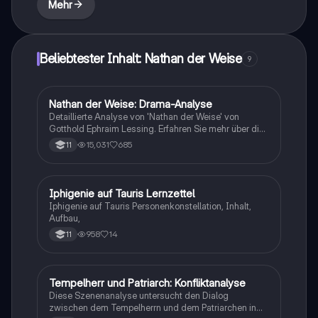
Mehr
Prüfungen vorbereiten oder tiefere Einblicke in
Lessings Werk gewinnen möchten.
Beliebtester Inhalt: Nathan der Weise
9
Nathan der Weise: Drama-Analyse
Deutsch
Detaillierte Analyse von 'Nathan der Weise' von
Gotthold Ephraim Lessing. Erfahren Sie mehr über die
Figurenkonstellation, die zentrale Ringparabel, die
15,031
685
11
Themen der Aufklärung, sowie die Struktur und
Sprache des Dramas. Ideal für Abiturvorbereitung und
tiefere Einblicke in die Charaktere und deren
Beziehungen.
Iphigenie auf Tauris Lernzettel
Deutsch
Iphigenie auf Tauris Personenkonstellation, Inhalt,
Aufbau,
958
14
11
Tempelherr und Patriarch: Konfliktanalyse
Deutsch
Diese Szenenanalyse untersucht den Dialog
zwischen dem Tempelherrn und dem Patriarchen in