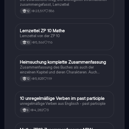
zusammengefasst, Lernzettel
23,517
356
12
Lernzettel ZP 10 Mathe
Mathe
Lernzettel von der ZP 10
5,366
116
10
Heimsuchung komplette Zusammenfassung
Deutsch
Zusammenfassung des Buches als auch der
einzelnen Kapitel und deren Charakteren. Auch
tabellarisch. Im Unterricht ohne KI erstellt
5,825
119
12
1
10 unregelmäßige Verben im past participle
Englisch
unregelmäßige Verben aus Englisch - past participle
4,282
3
6