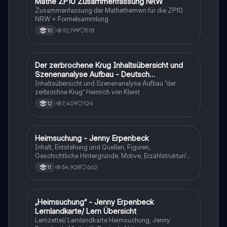
Mathe ZP10 Zusammenfassung NRW
Mathe
Zusammenfassung der Mathethemwn für die ZP10
NRW + Formelsammlung
10,199
518
10
Der zerbrochene Krug Inhaltsübersicht und
Deutsch
Szenenanalyse Aufbau - Deutsch
Q1/Q2/Abitur
Inhaltsübersicht und Szenenanalyse Aufbau “der
zerbrochne Krug” Heinrich von Kleist
7,409
124
12
Heimsuchung - Jenny Erpenbeck
Deutsch
Inhalt, Entstehung und Quellen, Figuren,
Geschichtliche Hintergründe, Motive, Erzählstruktur/-
stil
34,928
662
11
„Heimsuchung“ - Jenny Erpenbeck
Deutsch
Lernlandkarte/ Lern Übersicht
Lernzettel/ Lernlandkarte Heimsuchung, Jenny