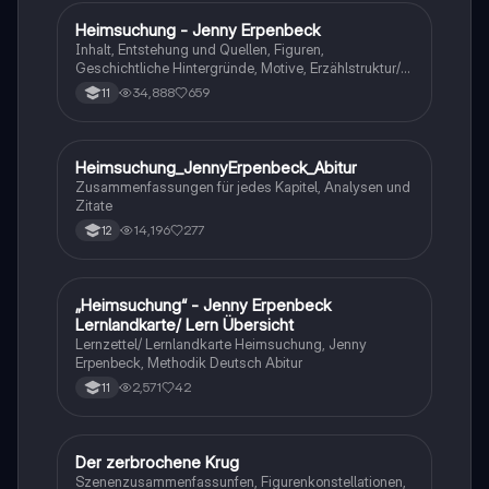
Heimsuchung - Jenny Erpenbeck
Deutsch
Inhalt, Entstehung und Quellen, Figuren,
Geschichtliche Hintergründe, Motive, Erzählstruktur/-
stil
34,888
659
11
Heimsuchung_JennyErpenbeck_Abitur
Deutsch
Zusammenfassungen für jedes Kapitel, Analysen und
Zitate
14,196
277
12
„Heimsuchung“ - Jenny Erpenbeck
Deutsch
Lernlandkarte/ Lern Übersicht
Lernzettel/ Lernlandkarte Heimsuchung, Jenny
Erpenbeck, Methodik Deutsch Abitur
2,571
42
11
Der zerbrochene Krug
Deutsch
Szenenzusammenfassunfen, Figurenkonstellationen,