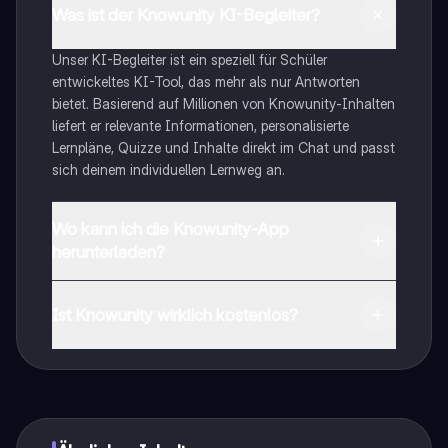
Was ist der Knowunity KI-Begleiter?
Unser KI-Begleiter ist ein speziell für Schüler
entwickeltes KI-Tool, das mehr als nur Antworten
bietet. Basierend auf Millionen von Knowunity-Inhalten
liefert er relevante Informationen, personalisierte
Lernpläne, Quizze und Inhalte direkt im Chat und passt
sich deinem individuellen Lernweg an.
Wo kann ich die Knowunity-App
herunterladen?
Du kannst die App im Google Play Store und im Apple
App Store herunterladen.
Ist Knowunity wirklich kostenlos?
Genau! Genieße kostenlosen Zugang zu Lerninhalten,
vernetze dich mit anderen Schülern und hol dir
sofortige Hilfe – alles direkt auf deinem Handy.