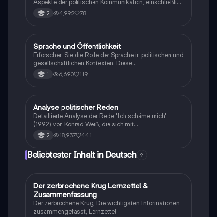
Aspekte der politischen Kommunikation, einschließlich
Diskutieren verbessern möchten.
Fake News, Krisenkommunikation, und ethische
4,992
78
12
Standards. Sie beleuchtet die Rolle von Medien,
Genderfragen und Strategien wie Framing und
Agenda-Setting. Ideal für das Abitur 2024 in NRW.
Sprache und Öffentlichkeit
Deutsch
Erforschen Sie die Rolle der Sprache in politischen und
gesellschaftlichen Kontexten. Diese
Zusammenfassung behandelt zentrale Themen wie
6,690
119
11
Cancel Culture, Hatespeech, rechtspopulistische
Rhetorik, gewaltfreie Kommunikation sowie die
Funktionen von Medien und deren Einfluss auf die
öffentliche Meinung. Ideal für Studierende der
Analyse politischer Reden
Deutsch
Politikwissenschaft und Kommunikationsforschung.
Detaillierte Analyse der Rede 'Ich schäme mich'
(1992) von Konrad Weiß, die sich mit
Ausländerfeindlichkeit und rechtsextremer Gewalt in
18,937
441
12
Deutschland auseinandersetzt. Der Vergleich mit
Alice Weidels Rede zur Haushaltsdebatte (2018)
Beliebtester Inhalt in Deutsch
9
beleuchtet unterschiedliche Perspektiven auf
Migration und gesellschaftliche Verantwortung. Diese
Analyse ist ideal für die Vorbereitung auf Klausuren im
Fach Deutsch und bietet Einblicke in politische
Der zerbrochene Krug Lernzettel &
Deutsch
Kommunikation und Rhetorik.
Zusammenfassung
Der zerbrochene Krug, Die wichtigsten Informationen
zusammengefasst, Lernzettel