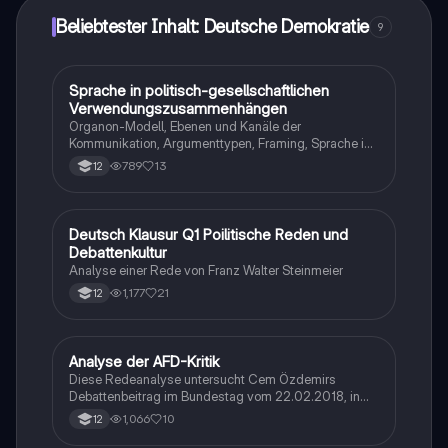
Geschichte.
Beliebtester Inhalt: Deutsche Demokratie
9
Sprache in politisch-gesellschaftlichen
Deutsch
Verwendungszusammenhängen
Organon-Modell, Ebenen und Kanäle der
Kommunikation, Argumenttypen, Framing, Sprache in
Bezug auf unterschiedliche Anlässe, Zielgruppen,
789
13
12
Ansprache mit rhetorischen Mitteln, Merkmale von
gutem Journalismus
Deutsch Klausur Q1 Poilitische Reden und
Deutsch
Debattenkultur
Analyse einer Rede von Franz Walter Steinmeier
1,177
21
12
Analyse der AFD-Kritik
Deutsch
Diese Redeanalyse untersucht Cem Özdemirs
Debattenbeitrag im Bundestag vom 22.02.2018, in
dem er die AFD scharf kritisiert. Der Fokus liegt auf
1,066
10
12
der sprachlich-rhetorischen Gestaltung, der
Argumentationsstruktur und der Überzeugungskraft