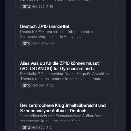
tabellarisch. Im Unterricht ohne KI erstellt
5,800
118
12
Deutsch ZP10 Lernzettel
Deutsch
Deutsch ZP10 Lernzettel für Informierendes
Schreiben, Vergleichende Analyse,
Sachtexte/Roman/Gedicht..
5,437
145
10
Alles was du für die ZP10 können musst!
Mathe
(VOLLSTÄNDIG) für Gymnasium und
Realschule
Die Mathe ZP ist machbar. Durch die große Anzahl an
Themen die dran kommen könnten, verliert man
schnell den Überblick. Also habe ich von den kleinsten
5,037
120
10
Themen bis hin zu den größten alles
zusammengefasst <3.
Der zerbrochene Krug Inhaltsübersicht und
Deutsch
Szenenanalyse Aufbau - Deutsch
Q1/Q2/Abitur
Inhaltsübersicht und Szenenanalyse Aufbau “der
zerbrochne Krug” Heinrich von Kleist
7,406
124
12