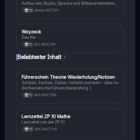
Aufbau des Stücks, Sprache und Stilbesonderheiten,
Aussageabsicht, Thematik, Interpretation
48,115
729
10
Woyzeck
Deutsch
Deu Abi
2,356
39
11
Beliebtester Inhalt
9
Führerschein Theorie Wiederholung/Notizen
Lerntipps
Schilder, Zeichen, Zahlen, Vorfahrt und mehr - alles für
die theoretische Führerscheinprüfung :)
9,450
155
11
Lernzettel ZP 10 Mathe
Mathe
Lernzettel von der ZP 10
5,362
116
10