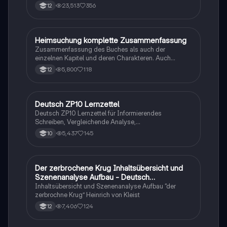
23,513
356
12
Heimsuchung komplette Zusammenfassung
Deutsch
Zusammenfassung des Buches als auch der
einzelnen Kapitel und deren Charakteren. Auch
tabellarisch. Im Unterricht ohne KI erstellt
5,800
118
12
Deutsch ZP10 Lernzettel
Deutsch
Deutsch ZP10 Lernzettel für Informierendes
Schreiben, Vergleichende Analyse,
Sachtexte/Roman/Gedicht..
5,437
145
10
Der zerbrochene Krug Inhaltsübersicht und
Deutsch
Szenenanalyse Aufbau - Deutsch
Q1/Q2/Abitur
Inhaltsübersicht und Szenenanalyse Aufbau “der
zerbrochne Krug” Heinrich von Kleist
7,406
124
12