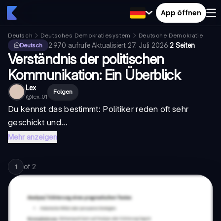
App öffnen
Deutsch
Deutsches Demokratiesystem
Deutsche Demokratie
2.970
aufrufe
·
Aktualisiert
27. Juli 2026
·
2 Seiten
Deutsch
Verständnis der politischen
Kommunikation: Ein Überblick
Lex
Folgen
@
lex_01
Du kennst das bestimmt: Politiker reden oft sehr
geschickt und...
Mehr anzeigen
of
2
1