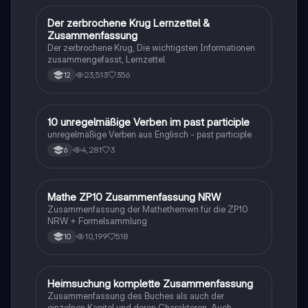
Der zerbrochene Krug Lernzettel &
Deutsch
Zusammenfassung
Der zerbrochene Krug, Die wichtigsten Informationen
zusammengefasst, Lernzettel
23,513
356
12
1
10 unregelmäßige Verben im past participle
Englisch
unregelmäßige Verben aus Englisch - past participle
4,281
3
6
Mathe ZP10 Zusammenfassung NRW
Mathe
Zusammenfassung der Mathethemwn für die ZP10
NRW + Formelsammlung
10,199
518
10
Heimsuchung komplette Zusammenfassung
Deutsch
Zusammenfassung des Buches als auch der
einzelnen Kapitel und deren Charakteren. Auch