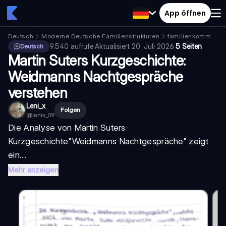
App öffnen
Deutsch
Moderne Deutsche Familienstrukturen
familienkommunika
9.540
aufrufe
·
Aktualisiert
20. Juli 2026
·
5 Seiten
Deutsch
Martin Suters Kurzgeschichte:
Weidmanns Nachtgespräche
verstehen
Leni_x
Folgen
@
lenix_09
Die
Analyse von Martin Suters
Kurzgeschichte
"Weidmanns Nachtgespräche" zeigt
ein...
Mehr anzeigen