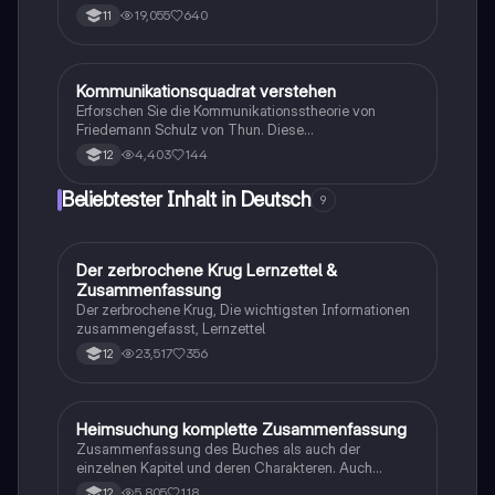
Axiome, ihre Bedeutung und bietet anschauliche
19,055
640
11
Beispiele, um Missverständnisse und Konflikte in der
Kommunikation zu vermeiden. Ideal für Studierende
der Kommunikationswissenschaften.
Kommunikationsquadrat verstehen
Deutsch
Erforschen Sie die Kommunikationsstheorie von
Friedemann Schulz von Thun. Diese
Zusammenfassung erklärt die vier Seiten einer
4,403
144
12
Nachricht: Selbstkundgabe, Sachinhalt,
Beziehungshinweis und Appell, und illustriert die
Beliebtester Inhalt in Deutsch
9
Konzepte anhand eines praktischen Beispiels. Ideal
für Studierende der Kommunikationswissenschaften.
Der zerbrochene Krug Lernzettel &
Deutsch
Zusammenfassung
Der zerbrochene Krug, Die wichtigsten Informationen
zusammengefasst, Lernzettel
23,517
356
12
Heimsuchung komplette Zusammenfassung
Deutsch
Zusammenfassung des Buches als auch der
einzelnen Kapitel und deren Charakteren. Auch
tabellarisch. Im Unterricht ohne KI erstellt
5,805
118
12