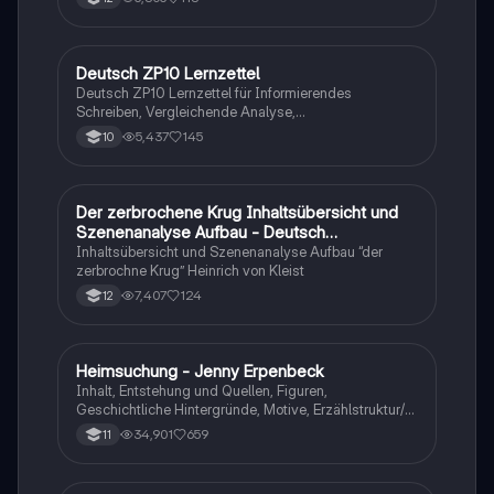
Deutsch ZP10 Lernzettel
Deutsch
Deutsch ZP10 Lernzettel für Informierendes
Schreiben, Vergleichende Analyse,
Sachtexte/Roman/Gedicht..
5,437
145
10
Der zerbrochene Krug Inhaltsübersicht und
Deutsch
Szenenanalyse Aufbau - Deutsch
Q1/Q2/Abitur
Inhaltsübersicht und Szenenanalyse Aufbau “der
zerbrochne Krug” Heinrich von Kleist
7,407
124
12
Heimsuchung - Jenny Erpenbeck
Deutsch
Inhalt, Entstehung und Quellen, Figuren,
Geschichtliche Hintergründe, Motive, Erzählstruktur/-
stil
34,901
659
11