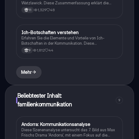
Watzlawick. Diese Zusammenfassung erklärt die
Grundlagen der menschlichen Kommunikation,
1,329
48
11
einschließlich der Unterschiede zwischen digitaler
und analoger Kommunikation sowie symmetrischen
und komplementären Interaktionen. Ideal für
Studierende der Kommunikationswissenschaften und
Ich-Botschaften verstehen
Deutsch
Psychologie.
Erfahren Sie die Elemente und Vorteile von Ich-
Botschaften in der Kommunikation. Diese
Zusammenfassung behandelt die Unterschiede
1,812
44
9
zwischen Du- und Ich-Botschaften, deren
Auswirkungen auf zwischenmenschliche
Beziehungen und wie sie zu einer effektiveren
Kommunikation beitragen können. Ideal für
Mehr
Studierende der Kommunikationspsychologie und
persönliche Entwicklung.
Beliebtester Inhalt:
9
familienkommunikation
Andorra: Kommunikationsanalyse
Deutsch
Diese Szenenanalyse untersucht das 7. Bild aus Max
Frischs Drama 'Andorra', mit einem Fokus auf die