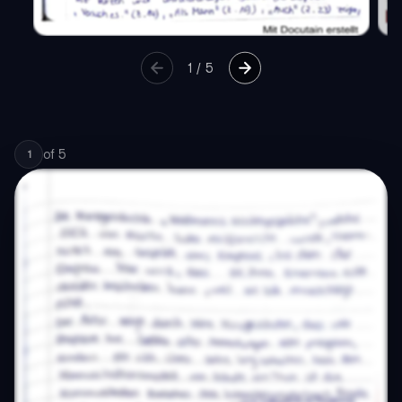
1
/
5
of
5
1