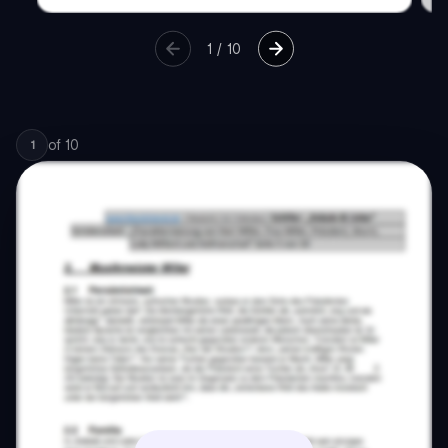
1
/
10
of
10
1