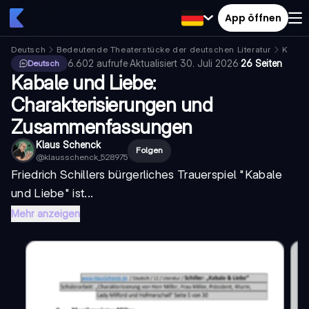
App öffnen
Deutsch
Bedeutende Theaterstücke der deutschen Literatur
Kabal
6.602
aufrufe
·
Aktualisiert
30. Juli 2026
·
26 Seiten
Deutsch
Kabale und Liebe:
Charakterisierungen und
Zusammenfassungen
Klaus Schenck
Folgen
@
klausschenck_528975
Friedrich Schillers bürgerliches Trauerspiel "
Kabale
und Liebe
" ist...
Mehr anzeigen