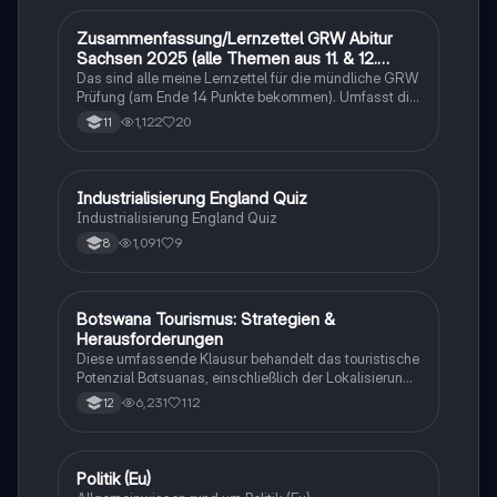
Zusammenfassung/Lernzettel GRW Abitur
Wirtschaft und Recht
Sachsen 2025 (alle Themen aus 11. & 12.
Klasse)
Das sind alle meine Lernzettel für die mündliche GRW
Prüfung (am Ende 14 Punkte bekommen). Umfasst die
Themen Medien, Sozialer Wandel, Internationale
1,122
20
11
Politik, Wirtschaft und politische Theorien. Jedenfalls
viel Erfolg beim Lernen :)
I
Industrialisierung England Quiz
Geschichte
Industrialisierung England Quiz
1,091
9
8
Botswana Tourismus: Strategien &
Geographie/Erdkunde
Herausforderungen
Diese umfassende Klausur behandelt das touristische
Potenzial Botsuanas, einschließlich der Lokalisierung,
Entwicklung und Bewertung der Nachhaltigkeit.
6,231
112
12
Analysiert werden die ökonomischen, sozialen und
ökologischen Aspekte des Tourismus in Botswana.
Ideal für Oberstufenschüler, die sich auf Erdkunde-
Klausuren vorbereiten. Note: 13.
P
Politik (Eu)
Wirtschaft und Recht