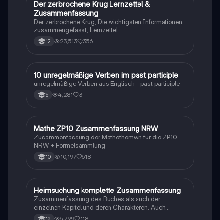
Der zerbrochene Krug Lernzettel &
Deutsch
Zusammenfassung
Der zerbrochene Krug, Die wichtigsten Informationen
zusammengefasst, Lernzettel
23,513
356
12
1
10 unregelmäßige Verben im past participle
Englisch
unregelmäßige Verben aus Englisch - past participle
4,281
3
6
Mathe ZP10 Zusammenfassung NRW
Mathe
Zusammenfassung der Mathethemwn für die ZP10
NRW + Formelsammlung
10,197
518
10
Heimsuchung komplette Zusammenfassung
Deutsch
Zusammenfassung des Buches als auch der
einzelnen Kapitel und deren Charakteren. Auch
tabellarisch. Im Unterricht ohne KI erstellt
5,799
118
12