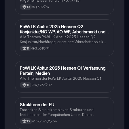
Allgemeinwissen rund um Politik (Eu)
1,302
4
10
PoWi LK Abitur 2025 Hessen Q2
Wirtschaft und Recht
Konjunktur/NO WP, AO WP, Arbeitsmarkt und
Traifpolitik
Alle Themen PoWi LK Abitur 2025 Hessen Q2.
Konjunktur/Nachfrage, orientierte Wirtschaftspolitik
von Keynes. Angebot orientierte Wirtschaftspolitik von
3,651
71
11
Milton, Friedman und nachhaltiger
Wirtschaftswachstum. Arbeitsmarkt und Tarifpolitik.
PoWi LK Abitur 2025 Hessen Q1 Verfassung,
Wirtschaft und Recht
Partein, Medien
Alle Themen der PoWi LK Abitur 2025 Hessen Q1.
4,239
89
11
Strukturen der EU
Wirtschaft und Recht
Entdecken Sie die komplexen Strukturen und
Institutionen der Europäischen Union. Diese
Zusammenfassung behandelt die Geschichte,
37,902
1,654
10
Verträge, Mitgliedstaaten, Kopenhagener Kriterien,