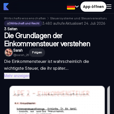
App öffnen
Wirtschaftswissenschaften
Steuersysteme und Steuerverwaltung
E
3.480
aufrufe
·
Aktualisiert
24. Juli 2026
·
Wirtschaft und Recht
3 Seiten
Die Grundlagen der
Einkommensteuer verstehen
Sarah
Folgen
@
sarah_25
Die Einkommensteuer ist wahrscheinlich die
wichtigste Steuer, die ihr später...
Mehr anzeigen