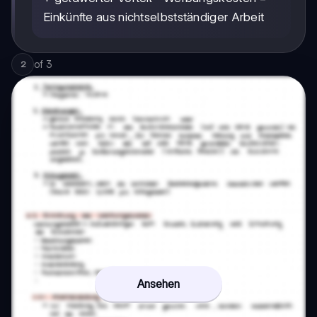
Einkünfte aus nichtselbstständiger Arbeit
of
3
2
Ansehen