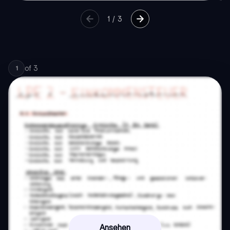
1
/
3
of
3
1
Ansehen