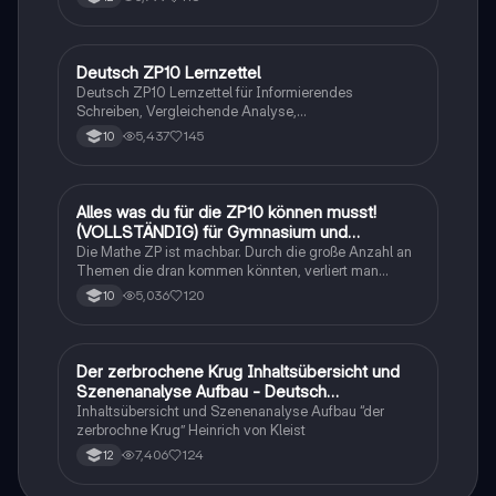
Deutsch ZP10 Lernzettel
Deutsch
Deutsch ZP10 Lernzettel für Informierendes
Schreiben, Vergleichende Analyse,
Sachtexte/Roman/Gedicht..
5,437
145
10
Alles was du für die ZP10 können musst!
Mathe
(VOLLSTÄNDIG) für Gymnasium und
Realschule
Die Mathe ZP ist machbar. Durch die große Anzahl an
Themen die dran kommen könnten, verliert man
schnell den Überblick. Also habe ich von den kleinsten
5,036
120
10
Themen bis hin zu den größten alles
zusammengefasst <3.
Der zerbrochene Krug Inhaltsübersicht und
Deutsch
Szenenanalyse Aufbau - Deutsch
Q1/Q2/Abitur
Inhaltsübersicht und Szenenanalyse Aufbau “der
zerbrochne Krug” Heinrich von Kleist
7,406
124
12