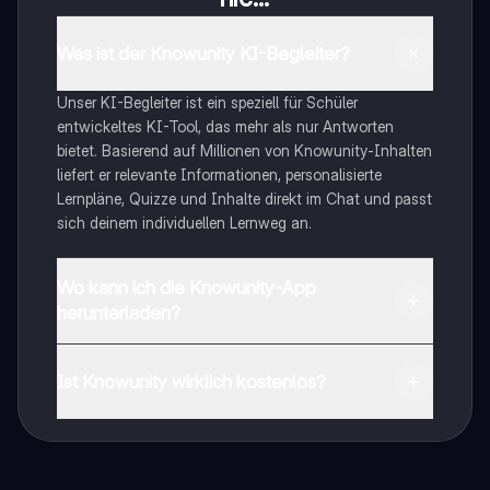
Was ist der Knowunity KI-Begleiter?
Unser KI-Begleiter ist ein speziell für Schüler
entwickeltes KI-Tool, das mehr als nur Antworten
bietet. Basierend auf Millionen von Knowunity-Inhalten
liefert er relevante Informationen, personalisierte
Lernpläne, Quizze und Inhalte direkt im Chat und passt
sich deinem individuellen Lernweg an.
Wo kann ich die Knowunity-App
herunterladen?
Du kannst die App im Google Play Store und im Apple
App Store herunterladen.
Ist Knowunity wirklich kostenlos?
Genau! Genieße kostenlosen Zugang zu Lerninhalten,
vernetze dich mit anderen Schülern und hol dir
sofortige Hilfe – alles direkt auf deinem Handy.