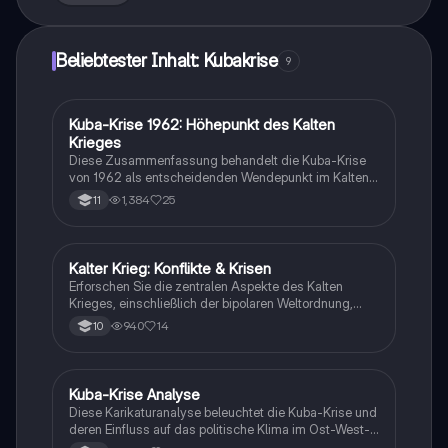
Kennedy.
Beliebtester Inhalt: Kubakrise
9
Kuba-Krise 1962: Höhepunkt des Kalten
Geschichte
Krieges
Diese Zusammenfassung behandelt die Kuba-Krise
von 1962 als entscheidenden Wendepunkt im Kalten
Krieg. Sie beleuchtet die Phasen des Konflikts, die
1,384
25
11
Hintergründe der Auseinandersetzung zwischen den
USA und der Sowjetunion sowie die weitreichenden
Folgen für die internationale Politik und
Rüstungskontrolle. Wichtige Themen sind der
Kalter Krieg: Konflikte & Krisen
Geschichte
bipolare Weltkonflikt, die Rolle von John F. Kennedy
Erforschen Sie die zentralen Aspekte des Kalten
und die Entwicklung von Atomwaffen. Ideal für
Krieges, einschließlich der bipolaren Weltordnung,
Studierende der Geschichte und Politikwissenschaft.
ideologischen Konflikte, Blockbildung, der Kuba-Krise,
940
14
10
des Prager Frühlings und des Vietnamkriegs. Diese
Zusammenfassung bietet einen klaren Überblick über
die Ursachen und Auswirkungen der globalen
Spannungen zwischen den Supermächten USA und
Kuba-Krise Analyse
Geschichte
UdSSR von 1945 bis 1991.
Diese Karikaturanalyse beleuchtet die Kuba-Krise und
deren Einfluss auf das politische Klima im Ost-West-
Konflikt. Die Karikatur „Einverstanden, Herr Präsident,