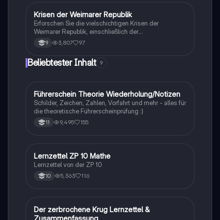
Weltpolitik. Ideal für Studierende der Geschichte und
Politikwissenschaft.
Krisen der Weimarer Republik
Geschichte
Erforschen Sie die vielschichtigen Krisen der
Weimarer Republik, einschließlich der
Novemberrevolution, des Versailler Vertrags, der
3,807
97
9
Inflation und der Weltwirtschaftskrise. Diese
Zusammenfassung bietet einen klaren Überblick über
Beliebtester Inhalt
9
die politischen und wirtschaftlichen
Herausforderungen, die zur Instabilität und zum
Scheitern der Weimarer Republik führten. Ideal für
Studierende, die sich mit der Geschichte und den
Führerschein Theorie Wiederholung/Notizen
Lerntipps
Ursachen der Weimarer Republik auseinandersetzen
Schilder, Zeichen, Zahlen, Vorfahrt und mehr - alles für
möchten.
die theoretische Führerscheinprüfung :)
9,495
155
11
Lernzettel ZP 10 Mathe
Mathe
Lernzettel von der ZP 10
5,363
116
10
Der zerbrochene Krug Lernzettel &
Deutsch
Zusammenfassung