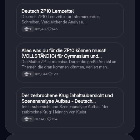
Deutsch ZP10 Lernzettel
Deutsch
Deutsch ZP10 Lernzettel für Informierendes
Schreiben, Vergleichende Analyse,
Sachtexte/Roman/Gedicht..
5,437
145
10
Alles was du für die ZP10 können musst!
Mathe
(VOLLSTÄNDIG) für Gymnasium und
Realschule
Die Mathe ZP ist machbar. Durch die große Anzahl an
Themen die dran kommen könnten, verliert man
schnell den Überblick. Also habe ich von den kleinsten
5,040
120
10
Themen bis hin zu den größten alles
zusammengefasst <3.
Der zerbrochene Krug Inhaltsübersicht und
Deutsch
Szenenanalyse Aufbau - Deutsch
Q1/Q2/Abitur
Inhaltsübersicht und Szenenanalyse Aufbau “der
zerbrochne Krug” Heinrich von Kleist
7,408
124
12