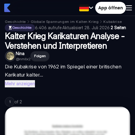
App öffnen
Geschichte
Globale Spannungen im Kalten Krieg
Kubakrise
6.406
aufrufe
·
Aktualisiert
28. Juli 2026
·
2 Seiten
Geschichte
Kalter Krieg Karikaturen Analyse -
Verstehen und Interpretieren
Nina
Folgen
@
nmllx2
Die Kubakrise von 1962 im Spiegel einer britischen
Karikatur kalter...
Mehr anzeigen
of
2
1