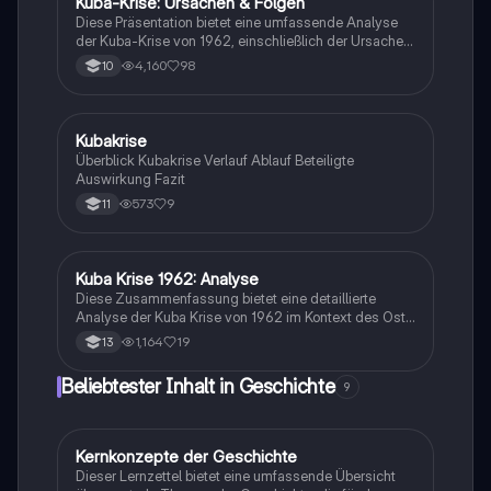
Kuba-Krise: Ursachen & Folgen
Geschichte
der Geschichte und Politikwissenschaft.
Diese Präsentation bietet eine umfassende Analyse
der Kuba-Krise von 1962, einschließlich der Ursachen,
des Ablaufs und der globalen Auswirkungen. Sie
4,160
98
10
vergleicht die Spannungen der Kuba-Krise mit dem
aktuellen Russland-Ukraine-Konflikt und beleuchtet
die Rolle von Atomwaffen in internationalen Konflikten.
Ideal für Studierende der Geschichte und
Kubakrise
Geschichte
Politikwissenschaft.
Überblick Kubakrise Verlauf Ablauf Beteiligte
Auswirkung Fazit
573
9
11
Kuba Krise 1962: Analyse
Geschichte
Diese Zusammenfassung bietet eine detaillierte
Analyse der Kuba Krise von 1962 im Kontext des Ost-
West-Konflikts. Erfahren Sie mehr über die
1,164
19
13
Vorgeschichte, den Verlauf der Krise, die
Schlüsselakteure wie John F. Kennedy und Fidel
Beliebtester Inhalt in Geschichte
9
Castro sowie die Auswirkungen auf den Kalten Krieg.
Enthält Aufgaben zur Interpretation von Karikaturen
und zur politischen Bedeutung der Krise. Ideal für
Schüler der Oberstufe zur Vorbereitung auf Klausuren.
Kernkonzepte der Geschichte
Geschichte
Dieser Lernzettel bietet eine umfassende Übersicht