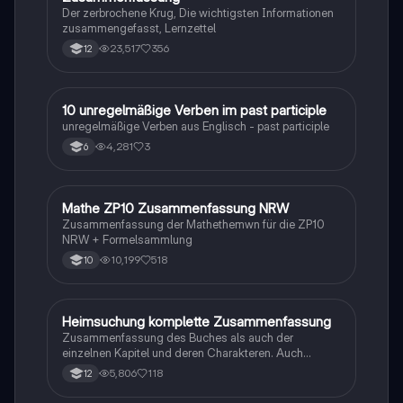
Der zerbrochene Krug, Die wichtigsten Informationen
zusammengefasst, Lernzettel
23,517
356
12
1
10 unregelmäßige Verben im past participle
Englisch
unregelmäßige Verben aus Englisch - past participle
4,281
3
6
Mathe ZP10 Zusammenfassung NRW
Mathe
Zusammenfassung der Mathethemwn für die ZP10
NRW + Formelsammlung
10,199
518
10
Heimsuchung komplette Zusammenfassung
Deutsch
Zusammenfassung des Buches als auch der
einzelnen Kapitel und deren Charakteren. Auch
tabellarisch. Im Unterricht ohne KI erstellt
5,806
118
12