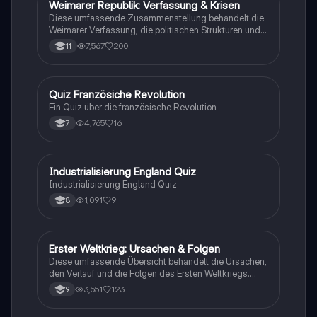
Prüfungsvorbereitung. Themen: Nationalsozialismus,
Weimarer Republik: Verfassung & Krisen
Geschichte
Euthanasie, Friedliche Revolution, Potsdamer
Diese umfassende Zusammenstellung behandelt die
Abkommen, und mehr.
Weimarer Verfassung, die politischen Strukturen und
die Krisen der Weimarer Republik von 1919 bis 1933.
7,567
200
11
Wichtige Themen sind die Rolle des
Reichspräsidenten, die Parteienlandschaft, die
wirtschaftlichen Herausforderungen und der Aufstieg
des Nationalsozialismus. Ideal für das Geschichts-
Q
Quiz Französiche Revolution
Geschichte
Abitur in Hessen (Q1 bis Q4).
Ein Quiz über die französische Revolution
4,765
16
7
I
Industrialisierung England Quiz
Geschichte
Industrialisierung England Quiz
1,091
9
8
Erster Weltkrieg: Ursachen & Folgen
Geschichte
Diese umfassende Übersicht behandelt die Ursachen,
den Verlauf und die Folgen des Ersten Weltkriegs.
Erfahren Sie mehr über die Julikrise 1914, die
3,551
123
9
Kriegsziele der Großmächte, den Schlieffen-Plan, den
Vertrag von Versailles und die Auswirkungen auf die