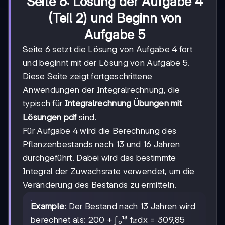
Seite 6: Lösung der Aufgabe 4
(Teil 2) und Beginn von
Aufgabe 5
Seite 6 setzt die Lösung von Aufgabe 4 fort
und beginnt mit der Lösung von Aufgabe 5.
Diese Seite zeigt fortgeschrittene
Anwendungen der Integralrechnung, die
typisch für
Integralrechnung Übungen mit
Lösungen pdf
sind.
Für Aufgabe 4 wird die Berechnung des
Pflanzenbestands nach 13 und 16 Jahren
durchgeführt. Dabei wird das bestimmte
Integral der Zuwachsrate verwendet, um die
Veränderung des Bestands zu ermitteln.
Example
: Der Bestand nach 13 Jahren wird
x
berechnet als: 200 + ∫₀¹³ f
dx = 309,85
x