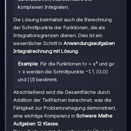
komplexen Integralen.
Die Lösung beinhaltet auch die Berechnung
der Schnittpunkte der Funktionen, die als
Integrationsgrenzen dienen. Dies ist ein
wesentlicher Schritt in
Anwendungsaufgaben
Integralrechnung mit Lösung
.
x
x
Example
: Für die Funktionen f
= x³ und g
x
x
-1,1
−
1
,
1
= x werden die Schnittpunkte
, (0,0)
und (1,1) bestimmt.
Abschließend wird die Gesamtfläche durch
Addition der Teilflächen berechnet, was die
Fähigkeit zur Problemzerlegung demonstriert,
eine wichtige Kompetenz in
Schwere Mathe
Aufgaben 12 Klasse
.