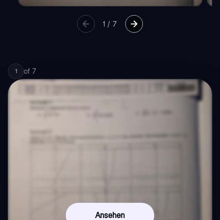
1
/
7
of
7
1
Ansehen