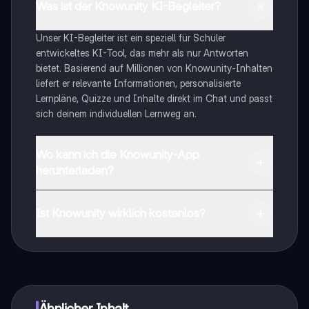
Was ist der Knowunity KI-Begleiter?
Unser KI-Begleiter ist ein speziell für Schüler
entwickeltes KI-Tool, das mehr als nur Antworten
bietet. Basierend auf Millionen von Knowunity-Inhalten
liefert er relevante Informationen, personalisierte
Lernpläne, Quizze und Inhalte direkt im Chat und passt
sich deinem individuellen Lernweg an.
Wo kann ich die Knowunity-App
herunterladen?
Du kannst die App im Google Play Store und im Apple
App Store herunterladen.
Ist Knowunity wirklich kostenlos?
Genau! Genieße kostenlosen Zugang zu Lerninhalten,
vernetze dich mit anderen Schülern und hol dir
sofortige Hilfe – alles direkt auf deinem Handy.
Ähnlicher Inhalt