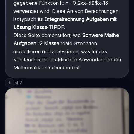
x
gegebene Funktion f
= -0,2x
x-5$$x-13
x
verwendet wird. Diese Art von Berechnungen
ist typisch für
Integralrechnung Aufgaben mit
Lösung Klasse 11 PDF
.
Diese Seite demonstriert, wie
Schwere Mathe
Aufgaben 12 Klasse
reale Szenarien
modellieren und analysieren, was für das
Verständnis der praktischen Anwendungen der
Mathematik entscheidend ist.
of
7
5