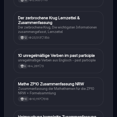
10
Der zerbrochene Krug Lernzettel &
Deutsch
Zusammenfassung
Der zerbrochene Krug, Die wichtigsten Informationen
zusammengefasst, Lernzettel
23,513
356
12
1
10 unregelmäßige Verben im past participle
Englisch
unregelmäßige Verben aus Englisch - past participle
4,281
3
6
Mathe ZP10 Zusammenfassung NRW
Mathe
Zusammenfassung der Mathethemwn für die ZP10
NRW + Formelsammlung
10,197
518
10
Heimsuchung komplette Zusammenfassung
Deutsch