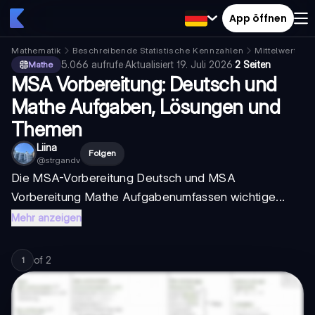
App öffnen
Mathematik
Beschreibende Statistische Kennzahlen
Mittelwert
5.066
aufrufe
·
Aktualisiert
19. Juli 2026
·
2 Seiten
Mathe
MSA Vorbereitung: Deutsch und
Mathe Aufgaben, Lösungen und
Themen
Liina
Folgen
@
strgandv
Die
MSA-Vorbereitung Deutsch
und
MSA
Vorbereitung Mathe Aufgaben
umfassen wichtige...
Mehr anzeigen
of
2
1