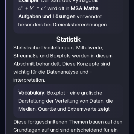
Example
: Der Satz des Pythagoras
2
2
2
a²
+
=
wird oft in
MSA Mathe
a
b
c
+
Aufgaben und Lösungen
verwendet,
b²
besonders bei Dreiecksberechnungen.
=
c²
Statistik
Statistische Darstellungen, Mittelwerte,
Streumaße und Boxplots werden in diesem
Abschnitt behandelt. Diese Konzepte sind
wichtig für die Datenanalyse und -
interpretation.
Vocabulary
: Boxplot - eine grafische
Darstellung der Verteilung von Daten, die
Median, Quartile und Extremwerte zeigt
Diese fortgeschrittenen Themen bauen auf den
Grundlagen auf und sind entscheidend für ein