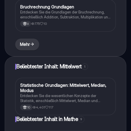
zur Vorbereitung auf Prüfungen.
Bruchrechnung Grundlagen
Mathe
Entdecken Sie die Grundlagen der Bruchrechnung,
einschließlich Addition, Subtraktion, Multiplikation und
Division von Brüchen. Lernen Sie, wie man Brüche
775
10
6
erweitert und kürzt, sowie die Umwandlung zwischen
gemischten Zahlen und unechten Brüchen. Ideal für
Schüler, die ihre Fähigkeiten in der Mathematik
verbessern möchten.
Mehr
Beliebtester Inhalt: Mittelwert
1
Statistische Grundlagen: Mittelwert, Median,
Mathe
Modus
Entdecken Sie die wesentlichen Konzepte der
Statistik, einschließlich Mittelwert, Median und
Modus. Diese Zusammenfassung bietet klare
4,401
117
10
Erklärungen, Beispiele und Übungsaufgaben zur
Berechnung von Häufigkeiten und statistischen
Beliebtester Inhalt in Mathe
9
Maßen. Ideal für Schüler, die ihre Kenntnisse in
deskriptiver Statistik vertiefen möchten.