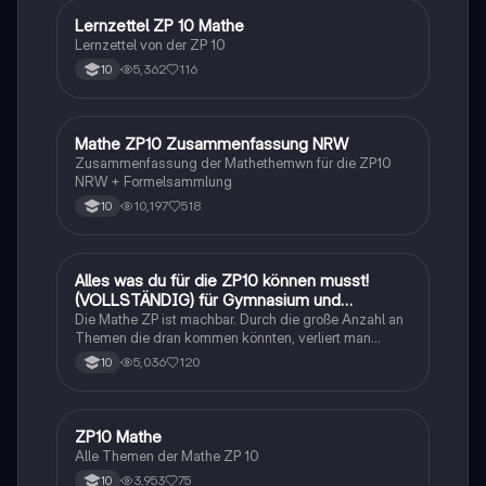
Lernzettel ZP 10 Mathe
Mathe
Lernzettel von der ZP 10
5,362
116
10
Mathe ZP10 Zusammenfassung NRW
Mathe
Zusammenfassung der Mathethemwn für die ZP10
NRW + Formelsammlung
10,197
518
10
Alles was du für die ZP10 können musst!
Mathe
(VOLLSTÄNDIG) für Gymnasium und
Realschule
Die Mathe ZP ist machbar. Durch die große Anzahl an
Themen die dran kommen könnten, verliert man
schnell den Überblick. Also habe ich von den kleinsten
5,036
120
10
Themen bis hin zu den größten alles
zusammengefasst <3.
ZP10 Mathe
Mathe
Alle Themen der Mathe ZP 10
3,953
75
10