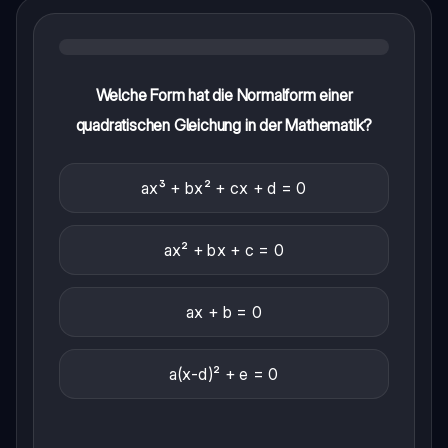
Welche Form hat die Normalform einer
quadratischen Gleichung in der Mathematik?
ax³ + bx² + cx + d = 0
ax² + bx + c = 0
ax + b = 0
a(x-d)² + e = 0