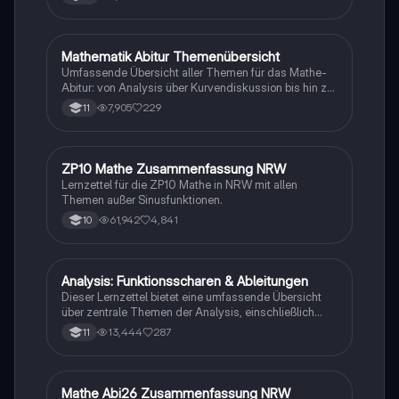
Mathematik Abitur Themenübersicht
Mathe
Umfassende Übersicht aller Themen für das Mathe-
Abitur: von Analysis über Kurvendiskussion bis hin zu
Integralrechnung und Stochastik. Ideal für die
7,905
229
11
Prüfungsvorbereitung mit detaillierten Inhalten zu
analytischer Geometrie, e-Funktionen,
Extremwertaufgaben und mehr.
ZP10 Mathe Zusammenfassung NRW
Mathe
Lernzettel für die ZP10 Mathe in NRW mit allen
Themen außer Sinusfunktionen.
61,942
4,841
10
Analysis: Funktionsscharen & Ableitungen
Mathe
Dieser Lernzettel bietet eine umfassende Übersicht
über zentrale Themen der Analysis, einschließlich
Funktionsscharen, Ableitungen, Extrempunkte,
13,444
287
11
Integrale und e-Funktionen. Ideal für die Vorbereitung
auf das Abitur im Mathematik Grundkurs. Verstehe die
Konzepte und deren Anwendungen mit klaren
Beispielen und Schritt-für-Schritt-Anleitungen.
Mathe Abi26 Zusammenfassung NRW
Mathe