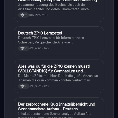
Zusammenfassung des Buches als auch der
einzelnen Kapitel und deren Charakteren. Auch
tabellarisch. Im Unterricht ohne KI erstellt
5,799
118
12
Deutsch ZP10 Lernzettel
Deutsch
Deutsch ZP10 Lernzettel für Informierendes
Schreiben, Vergleichende Analyse,
Sachtexte/Roman/Gedicht..
5,437
145
10
Alles was du für die ZP10 können musst!
Mathe
(VOLLSTÄNDIG) für Gymnasium und
Realschule
Die Mathe ZP ist machbar. Durch die große Anzahl an
Themen die dran kommen könnten, verliert man
schnell den Überblick. Also habe ich von den kleinsten
5,036
120
10
Themen bis hin zu den größten alles
zusammengefasst <3.
Der zerbrochene Krug Inhaltsübersicht und
Deutsch
Szenenanalyse Aufbau - Deutsch
Q1/Q2/Abitur
Inhaltsübersicht und Szenenanalyse Aufbau “der