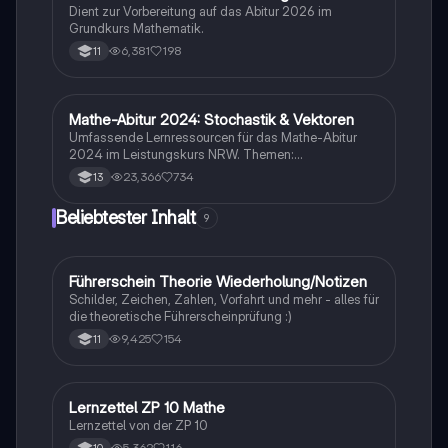
Dient zur Vorbereitung auf das Abitur 2026 im
Grundkurs Mathematik.
6,381
198
11
Mathe-Abitur 2024: Stochastik & Vektoren
Mathe
Umfassende Lernressourcen für das Mathe-Abitur
2024 im Leistungskurs NRW. Themen:
Hypothesentests, Binomialverteilung, Vektorrechnung
23,366
734
13
(Lagebeziehungen, Abstände, Spiegelung), Analysis
(Funktionstypen, Integralrechnung,
Beliebtester Inhalt
9
Extremwertaufgaben) und mehr. Ideal zur
Vorbereitung auf Prüfungen und zur Vertiefung
mathematischer Konzepte.
Führerschein Theorie Wiederholung/Notizen
Lerntipps
Schilder, Zeichen, Zahlen, Vorfahrt und mehr - alles für
die theoretische Führerscheinprüfung :)
9,425
154
11
Lernzettel ZP 10 Mathe
Mathe
Lernzettel von der ZP 10
5,362
116