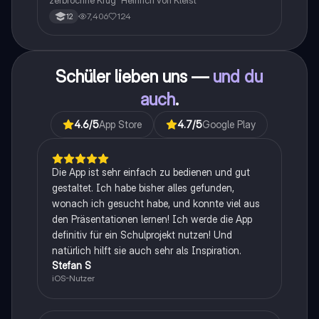
zerbrochne Krug” Heinrich von Kleist
7,406
124
12
Schüler lieben uns —
und du
auch
.
4.6
/5
App Store
4.7
/5
Google Play
Die App ist sehr einfach zu bedienen und gut
gestaltet. Ich habe bisher alles gefunden,
wonach ich gesucht habe, und konnte viel aus
den Präsentationen lernen! Ich werde die App
definitiv für ein Schulprojekt nutzen! Und
natürlich hilft sie auch sehr als Inspiration.
Stefan S
iOS-Nutzer