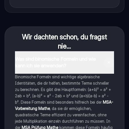
Wir dachten schon, du fragst
nie...
Was sind binomische Formeln und wie
kann ich sie anwenden?
Binomische Formeln sind wichtige algebraische
Identitäten, die dir helfen, bestimmte Terme schneller
zu berechnen. Es gibt drei Hauptformeln: (a+b)² = a² +
2ab + b², (a-b)² = a² - 2ab + b² und (a+b)(a-b) = a² -
b². Diese Formeln sind besonders hilfreich bei der
MSA-
Vorbereitung Mathe
, da sie dir ermöglichen,
quadratische Terme effizient zu vereinfachen, ohne
jede Multiplikation einzeln durchführen zu müssen. In
der
MSA Prüfung Mathe
kommen diese Formeln häufig