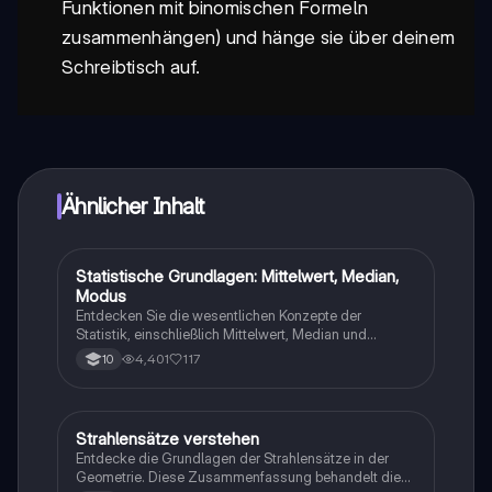
Funktionen mit binomischen Formeln
zusammenhängen) und hänge sie über deinem
Schreibtisch auf.
Ähnlicher Inhalt
Statistische Grundlagen: Mittelwert, Median,
Mathe
Modus
Entdecken Sie die wesentlichen Konzepte der
Statistik, einschließlich Mittelwert, Median und
Modus. Diese Zusammenfassung bietet klare
4,401
117
10
Erklärungen, Beispiele und Übungsaufgaben zur
Berechnung von Häufigkeiten und statistischen
Maßen. Ideal für Schüler, die ihre Kenntnisse in
deskriptiver Statistik vertiefen möchten.
Strahlensätze verstehen
Mathe
Entdecke die Grundlagen der Strahlensätze in der
Geometrie. Diese Zusammenfassung behandelt die