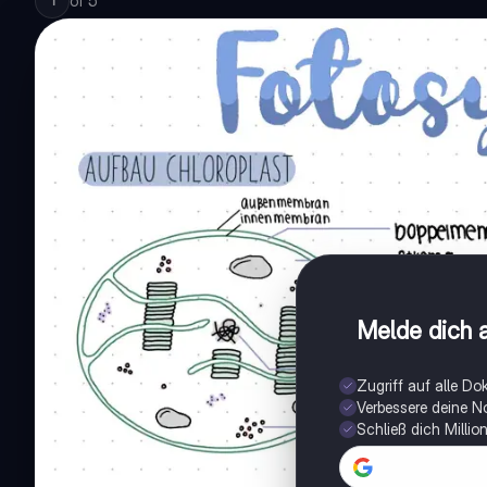
of
5
1
Melde dich a
Zugriff auf alle D
Verbessere deine N
Schließ dich Milli