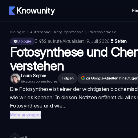
Knowunity
Fä
Biologie
Autotrophe Energieprozesse
Photosynthese
3.452
aufrufe
·
Aktualisiert
19. Juli 2026
·
5 Seiten
Biologie
Fotosynthese und Che
verstehen
Laura Sophie
Folgen
Zu Google-Quellen hinzufüge
@
laurasophiestudies
Die Fotosynthese ist einer der wichtigsten biochemi
wie wir es kennen! In diesen Notizen erfährst du alle
Fotosynthese und wie...
Mehr anzeigen