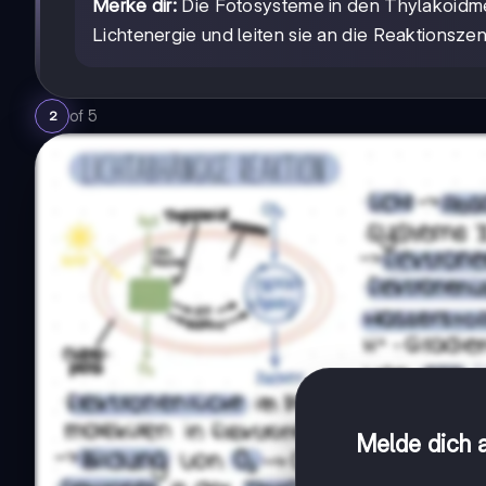
Merke dir:
Die Fotosysteme in den Thylakoidme
Lichtenergie und leiten sie an die Reaktionszen
of
5
2
Melde dich a