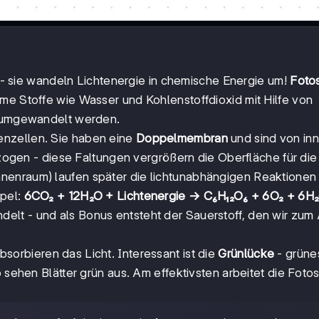
en - sie wandeln Lichtenergie in chemische Energie um!
Foto
me Stoffe wie Wasser und Kohlenstoffdioxid mit Hilfe von
e umgewandelt werden.
enzellen. Sie haben eine
Doppelmembran
und sind von inn
zogen - diese Faltungen vergrößern die Oberfläche für die
nnenraum) laufen später die lichtunabhängigen Reaktionen
mpel:
6CO₂ + 12H₂O + Lichtenergie → C₆H₁₂O₆ + 6O₂ + 6H
elt - und als Bonus entsteht der Sauerstoff, den wir zum
sorbieren das Licht. Interessant ist die
Grünlücke
- grüne
b sehen Blätter grün aus. Am effektivsten arbeitet die Fot