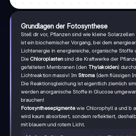
Grundlagen der Fotosynthese
Stell dir vor, Pflanzen sind wie kleine Solarzell
ist ein biochemischer Vorgang, bei dem energiear
Lichtenergie in energiereiche, organische Stoff
Die
Chloroplasten
sind die Kraftwerke der Pflanz
gefalteten Membranen (den
Thylakoiden
) durch
Lichtreaktion massiv! Im
Stroma
(dem flüssigen I
Die Reaktionsgleichung ist eigentlich ziemlich si
werden anorganische Stoffe in Glucose umgewand
brauchen!
Fotosynthesepigmente
wie Chlorophyll a und b ab
wird kaum absorbiert, sondern reflektiert, deshal
mit blauem und rotem Licht.