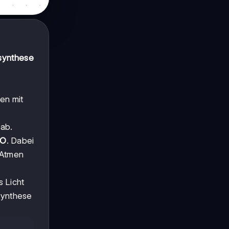
synthese
en mit
 ab.
₂O
. Dabei
 Atmen
s Licht
osynthese