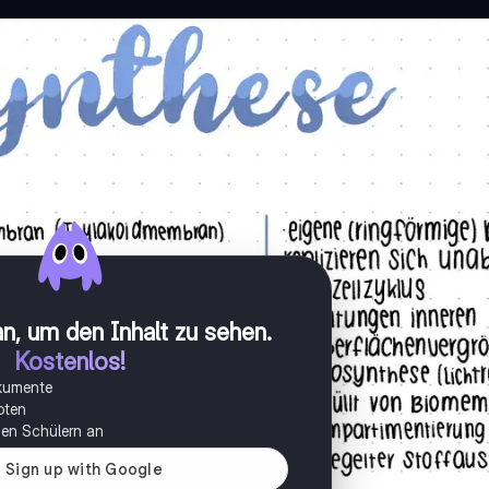
n, um den Inhalt zu sehen
.
Kostenlos!
okumente
oten
onen Schülern an