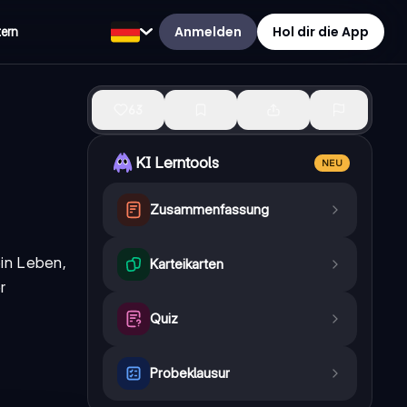
Anmelden
Hol dir die App
tern
63
KI Lerntools
NEU
Zusammenfassung
ein Leben,
Karteikarten
r
Quiz
Probeklausur