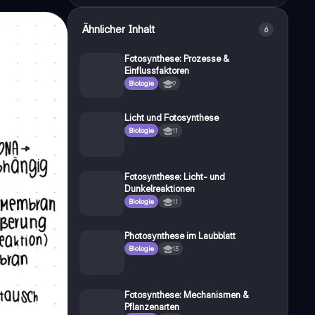
Ähnlicher Inhalt
6
Fotosynthese: Prozesse &
Einflussfaktoren
Biologie
9
Licht und Fotosynthese
Biologie
11
Fotosynthese: Licht- und
Dunkelreaktionen
Biologie
11
Photosynthese im Laubblatt
Biologie
13
Fotosynthese: Mechanismen &
Pflanzenarten