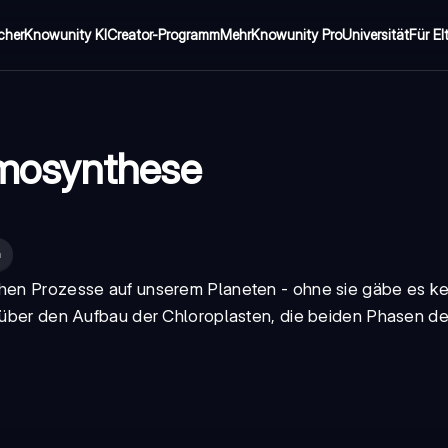
cher
Knowunity KI
Creator-Programm
Mehr
Knowunity Pro
Universität
Für El
mosynthese
n
schen Prozesse auf unserem Planeten - ohne sie gäbe es k
s über den Aufbau der Chloroplasten, die beiden Phasen de