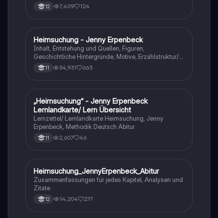
7,409
124
12
Heimsuchung - Jenny Erpenbeck
Deutsch
Inhalt, Entstehung und Quellen, Figuren,
Geschichtliche Hintergründe, Motive, Erzählstruktur/-
stil
34,931
663
11
„Heimsuchung“ - Jenny Erpenbeck
Deutsch
Lernlandkarte/ Lern Übersicht
Lernzettel/ Lernlandkarte Heimsuchung, Jenny
Erpenbeck, Methodik Deutsch Abitur
2,607
46
11
Heimsuchung_JennyErpenbeck_Abitur
Deutsch
Zusammenfassungen für jedes Kapitel, Analysen und
Zitate
14,204
277
12