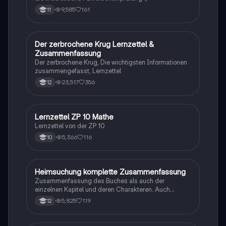
9,585
161
11
Der zerbrochene Krug Lernzettel &
Deutsch
Zusammenfassung
Der zerbrochene Krug, Die wichtigsten Informationen
zusammengefasst, Lernzettel
23,517
356
12
Lernzettel ZP 10 Mathe
Mathe
Lernzettel von der ZP 10
5,366
116
10
Heimsuchung komplette Zusammenfassung
Deutsch
Zusammenfassung des Buches als auch der
einzelnen Kapitel und deren Charakteren. Auch
tabellarisch. Im Unterricht ohne KI erstellt
5,825
119
12