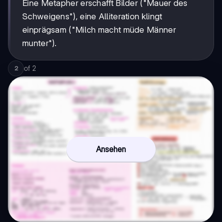
Eine Metapher erschafft Bilder ("Mauer des
Schweigens"), eine Alliteration klingt
einprägsam ("Milch macht müde Männer
munter").
of
2
2
Ansehen