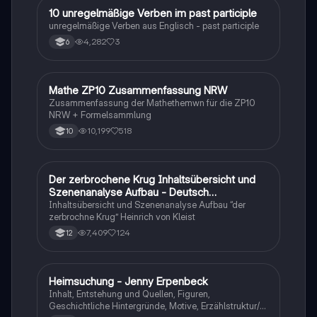
1
10 unregelmäßige Verben im past participle
Englisch
unregelmäßige Verben aus Englisch - past participle
4,282
3
6
Mathe ZP10 Zusammenfassung NRW
Mathe
Zusammenfassung der Mathethemwn für die ZP10
NRW + Formelsammlung
10,199
518
10
Der zerbrochene Krug Inhaltsübersicht und
Deutsch
Szenenanalyse Aufbau - Deutsch
Q1/Q2/Abitur
Inhaltsübersicht und Szenenanalyse Aufbau “der
zerbrochne Krug” Heinrich von Kleist
7,409
124
12
Heimsuchung - Jenny Erpenbeck
Deutsch
Inhalt, Entstehung und Quellen, Figuren,
Geschichtliche Hintergründe, Motive, Erzählstruktur/-