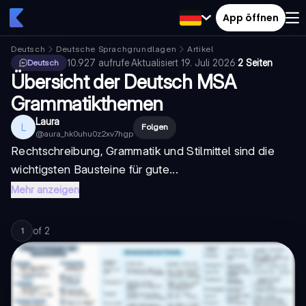
App öffnen
Deutsch
Deutsche Sprachgrundlagen
Artikel
10.927
aufrufe
·
Aktualisiert
19. Juli 2026
·
2 Seiten
Deutsch
Übersicht der Deutsch MSA
Grammatikthemen
Laura
L
Folgen
@
aura_hk0uhu0z2xv7hgp
Rechtschreibung, Grammatik und Stilmittel sind die
wichtigsten Bausteine für gute...
Mehr anzeigen
of
2
1