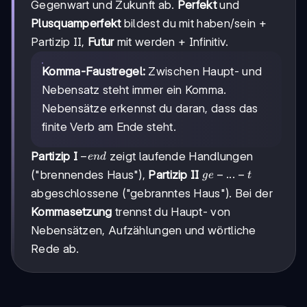
Gegenwart und Zukunft ab.
Perfekt
und
Plusquamperfekt
bildest du mit haben/sein +
Partizip II,
Futur
mit werden + Infinitiv.
Komma-Faustregel:
Zwischen Haupt- und
Nebensatz steht immer ein Komma.
Nebensätze erkennst du daran, dass das
finite Verb am Ende steht.
-
−
Partizip I
zeigt laufende Handlungen
e
n
d
end
ge-...-
−
...
−
("brennendes Haus"),
Partizip II
g
e
t
t
abgeschlossene ("gebranntes Haus"). Bei der
Kommasetzung
trennst du Haupt- von
Nebensätzen, Aufzählungen und wörtliche
Rede ab.