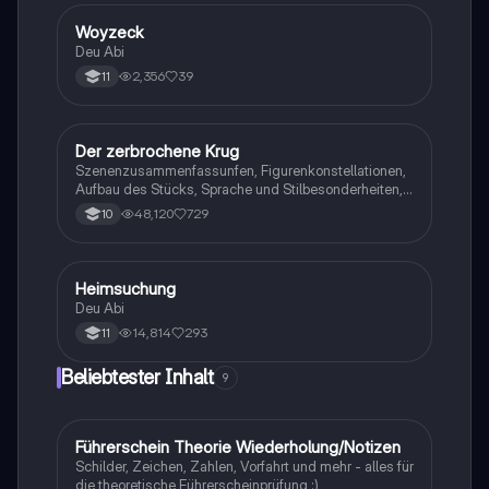
Woyzeck
Deutsch
Deu Abi
2,356
39
11
Der zerbrochene Krug
Deutsch
Szenenzusammenfassunfen, Figurenkonstellationen,
Aufbau des Stücks, Sprache und Stilbesonderheiten,
Aussageabsicht, Thematik, Interpretation
48,120
729
10
Heimsuchung
Deutsch
Deu Abi
14,814
293
11
Beliebtester Inhalt
9
Führerschein Theorie Wiederholung/Notizen
Lerntipps
Schilder, Zeichen, Zahlen, Vorfahrt und mehr - alles für
die theoretische Führerscheinprüfung :)