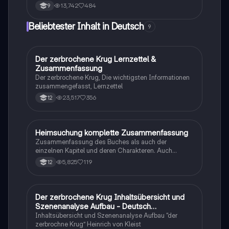
Dieser Leitfaden umfasst die Einleitung, den Hauptteil
13,742
484
9
und den Schluss, um Ihre Argumentation klar und
überzeugend zu gestalten. Ideal für Schüler, die ihre
Beliebtester Inhalt in Deutsch
9
Schreibfähigkeiten verbessern möchten.
Der zerbrochene Krug Lernzettel &
Deutsch
Zusammenfassung
Der zerbrochene Krug, Die wichtigsten Informationen
zusammengefasst, Lernzettel
23,517
356
12
Heimsuchung komplette Zusammenfassung
Deutsch
Zusammenfassung des Buches als auch der
einzelnen Kapitel und deren Charakteren. Auch
tabellarisch. Im Unterricht ohne KI erstellt
5,825
119
12
Der zerbrochene Krug Inhaltsübersicht und
Deutsch
Szenenanalyse Aufbau - Deutsch
Q1/Q2/Abitur
Inhaltsübersicht und Szenenanalyse Aufbau “der
zerbrochne Krug” Heinrich von Kleist