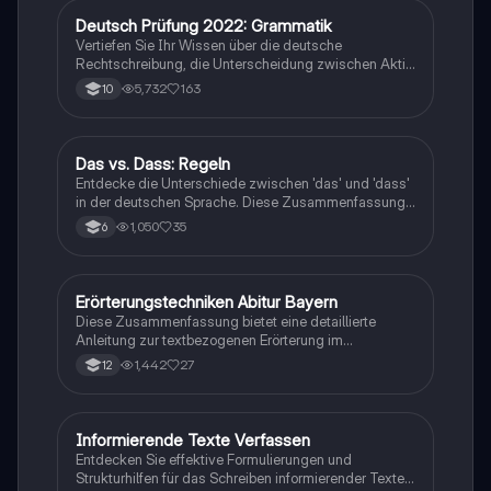
möchten.
Deutsch Prüfung 2022: Grammatik
Deutsch
Vertiefen Sie Ihr Wissen über die deutsche
Rechtschreibung, die Unterscheidung zwischen Aktiv
und Passiv, die Verwendung von 'das' und 'dass',
5,732
163
10
sowie die korrekte Anwendung von Kommas und
Satzgliedern. Diese Zusammenfassung bietet klare
Erklärungen und Beispiele, um Ihnen bei der
Vorbereitung auf die Abschlussprüfung zu helfen.
Das vs. Dass: Regeln
Deutsch
Entdecke die Unterschiede zwischen 'das' und 'dass'
in der deutschen Sprache. Diese Zusammenfassung
erklärt die Verwendung der Artikel und Konjunktionen
1,050
35
6
mit Beispielen, um dir zu helfen, die richtige
Schreibweise zu meistern. Ideal für Schüler, die ihre
Grammatikkenntnisse verbessern möchten.
Erörterungstechniken Abitur Bayern
Deutsch
Diese Zusammenfassung bietet eine detaillierte
Anleitung zur textbezogenen Erörterung im
Abiturformat V in Bayern. Sie behandelt die
1,442
27
12
argumentative Struktur, verschiedene
Erörterungsformen (linear, dialektisch, entfaltend) und
gibt Tipps zur Verbesserung der Argumentation. Ideal
für Schüler, die sich auf die b-Teil Aufgaben im Abitur
Informierende Texte Verfassen
Deutsch
vorbereiten.
Entdecken Sie effektive Formulierungen und
Strukturhilfen für das Schreiben informierender Texte.