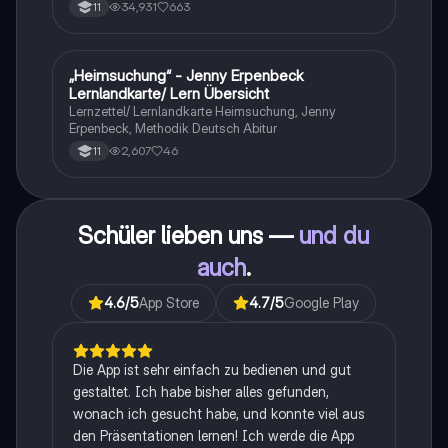
stil
34,931
663
11
„Heimsuchung“ - Jenny Erpenbeck
Deutsch
Lernlandkarte/ Lern Übersicht
Lernzettel/ Lernlandkarte Heimsuchung, Jenny
Erpenbeck, Methodik Deutsch Abitur
2,607
46
11
Schüler lieben uns —
und du
auch
.
4.6
/5
App Store
4.7
/5
Google Play
Die App ist sehr einfach zu bedienen und gut
gestaltet. Ich habe bisher alles gefunden,
wonach ich gesucht habe, und konnte viel aus
den Präsentationen lernen! Ich werde die App