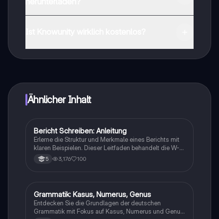
herunterladen?
Du kannst die App im Google Play Store und im Apple
App Store herunterladen.
Ist Knowunity wirklich kostenlos?
Genau! Genieße kostenlosen Zugang zu Lerninhalten,
vernetze dich mit anderen Schülern und hol dir
sofortige Hilfe – alles direkt auf deinem Handy.
Ähnlicher Inhalt
Bericht Schreiben: Anleitung
Deutsch
Erlerne die Struktur und Merkmale eines Berichts mit
klaren Beispielen. Dieser Leitfaden behandelt die W-
Fragen, den Aufbau (Einleitung, Hauptteil, Schluss)
3,176
100
5
und bietet einen Beispielbericht für Schüler der
Klassen 5/6. Ideal für das Verfassen von Unfall-,
Polizeiberichten und mehr.
Grammatik: Kasus, Numerus, Genus
Deutsch
Entdecken Sie die Grundlagen der deutschen
Grammatik mit Fokus auf Kasus, Numerus und Genus.