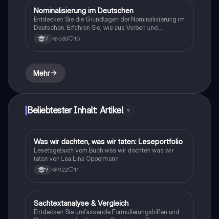
Grammatikkenntnisse vertiefen möchten.
Nominalisierung im Deutschen
Deutsch
Entdecken Sie die Grundlagen der Nominalisierung im
Deutschen. Erfahren Sie, wie aus Verben und
Adjektiven Nomen werden, und lernen Sie die Rolle
635
10
7
von Nomenbegleitern, Pronomen und versteckten
Artikeln. Diese Zusammenfassung bietet klare
Beispiele und Tipps zur Identifizierung von
Nominalisierungen. Ideal für Deutschlernende und
Mehr
Studierende der Sprachwissenschaft.
Beliebtester Inhalt: Artikel
9
Was wir dachten, was wir taten: Leseportfolio
Deutsch
Lesetagebuch vom Buch was wir dachten was wir
taten von Lea Lina Oppermann
922
11
9
Sachtextanalyse & Vergleich
Deutsch
Entdecken Sie umfassende Formulierungshilfen und