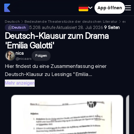
App öffnen
Deutsch
Bedeutende Theaterstücke der deutschen Literatur
emilia
5.208
aufrufe
·
Aktualisiert
28. Juli 2026
·
9 Seiten
Deutsch
Deutsch-Klausur zum Drama
'Emilia Galotti'
nica
Folgen
@
nicaars
Hier findest du eine Zusammenfassung einer
Deutsch-Klausur zu Lessings "Emilia...
Mehr anzeigen