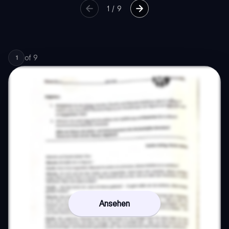
1
/
9
of
9
1
Ansehen