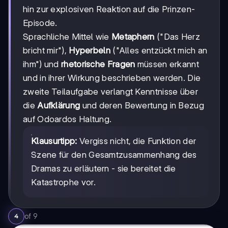
hin zur explosiven Reaktion auf die Prinzen-
Episode.
Sprachliche Mittel wie
Metaphern
("Das Herz
bricht mir"),
Hyperbeln
("Alles entzückt mich an
ihm") und
rhetorische Fragen
müssen erkannt
und in ihrer Wirkung beschrieben werden. Die
zweite Teilaufgabe verlangt Kenntnisse über
die
Aufklärung
und deren Bewertung in Bezug
auf Odoardos Haltung.
Klausurtipp:
Vergiss nicht, die Funktion der
Szene für den Gesamtzusammenhang des
Dramas zu erläutern - sie bereitet die
Katastrophe vor.
of
9
4