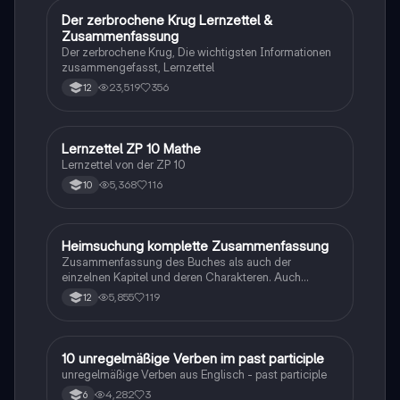
Der zerbrochene Krug Lernzettel &
Deutsch
Zusammenfassung
Der zerbrochene Krug, Die wichtigsten Informationen
zusammengefasst, Lernzettel
23,519
356
12
Lernzettel ZP 10 Mathe
Mathe
Lernzettel von der ZP 10
5,368
116
10
Heimsuchung komplette Zusammenfassung
Deutsch
Zusammenfassung des Buches als auch der
einzelnen Kapitel und deren Charakteren. Auch
tabellarisch. Im Unterricht ohne KI erstellt
5,855
119
12
1
10 unregelmäßige Verben im past participle
Englisch
unregelmäßige Verben aus Englisch - past participle
4,282
3
6