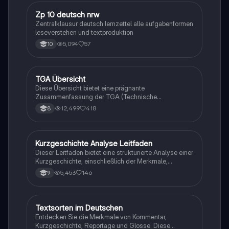
Entwicklungen im Verlauf der Handlung. Ideal für
Schüler, die ihre Schreibfähigkeiten verbessern
Zp 10 deutsch nrw
Deutsch
möchten.
Zentralklausur deutsch lernzettel alle aufgabenformen
leseverstehen und textproduktion
5,094
57
10
TGA Übersicht
Deutsch
Diese Übersicht bietet eine prägnante
Zusammenfassung der TGA (Technische
Gebäudeausrüstung) und ihrer wichtigsten Aspekte.
12,499
418
8
Ideal für Studierende, die sich schnell einen Überblick
über die Grundlagen und Anwendungen der TGA
verschaffen möchten.
Kurzgeschichte Analyse Leitfaden
Deutsch
Dieser Leitfaden bietet eine strukturierte Analyse einer
Kurzgeschichte, einschließlich der Merkmale,
Erzähltechnik und Charakterisierung. Er umfasst eine
5,453
146
9
Einleitung, einen Hauptteil mit Inhaltsangabe und
Deutung sowie praktische Hinweise zur sprachlichen
Gestaltung. Ideal für Studierende der
Literaturwissenschaft.
Textsorten im Deutschen
Deutsch
Entdecken Sie die Merkmale von Kommentar,
Kurzgeschichte, Reportage und Glosse. Diese