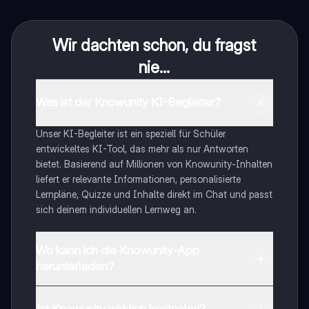
Wir dachten schon, du fragst
nie...
Was ist der Knowunity KI-Begleiter?
Unser KI-Begleiter ist ein speziell für Schüler
entwickeltes KI-Tool, das mehr als nur Antworten
bietet. Basierend auf Millionen von Knowunity-Inhalten
liefert er relevante Informationen, personalisierte
Lernpläne, Quizze und Inhalte direkt im Chat und passt
sich deinem individuellen Lernweg an.
Wo kann ich die Knowunity-App
herunterladen?
Du kannst die App im Google Play Store und im Apple
App Store herunterladen.