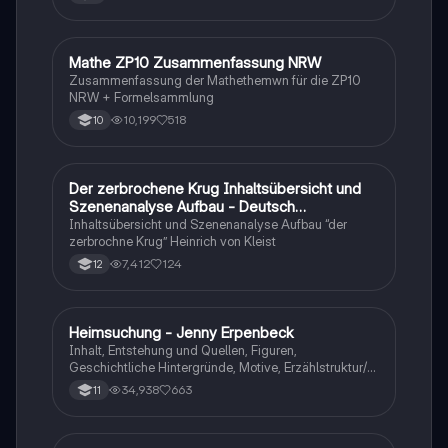
Mathe ZP10 Zusammenfassung NRW
Mathe
Zusammenfassung der Mathethemwn für die ZP10
NRW + Formelsammlung
10,199
518
10
Der zerbrochene Krug Inhaltsübersicht und
Deutsch
Szenenanalyse Aufbau - Deutsch
Q1/Q2/Abitur
Inhaltsübersicht und Szenenanalyse Aufbau “der
zerbrochne Krug” Heinrich von Kleist
7,412
124
12
Heimsuchung - Jenny Erpenbeck
Deutsch
Inhalt, Entstehung und Quellen, Figuren,
Geschichtliche Hintergründe, Motive, Erzählstruktur/-
stil
34,938
663
11