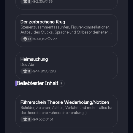
2,356
39
11
Der zerbrochene Krug
Deutsch
Szenenzusammenfassunfen, Figurenkonstellationen,
Aufbau des Stücks, Sprache und Stilbesonderheiten,
Aussageabsicht, Thematik, Interpretation
48,123
729
10
Heimsuchung
Deutsch
Deu Abi
14,815
293
11
Beliebtester Inhalt
9
Führerschein Theorie Wiederholung/Notizen
Lerntipps
Schilder, Zeichen, Zahlen, Vorfahrt und mehr - alles für
die theoretische Führerscheinprüfung :)
9,652
161
11