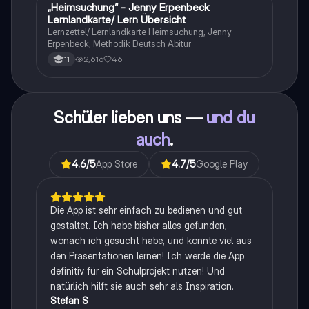
„Heimsuchung“ - Jenny Erpenbeck
Deutsch
Lernlandkarte/ Lern Übersicht
Lernzettel/ Lernlandkarte Heimsuchung, Jenny
Erpenbeck, Methodik Deutsch Abitur
2,616
46
11
Schüler lieben uns —
und du
auch
.
4.6
/5
App Store
4.7
/5
Google Play
Die App ist sehr einfach zu bedienen und gut
gestaltet. Ich habe bisher alles gefunden,
wonach ich gesucht habe, und konnte viel aus
den Präsentationen lernen! Ich werde die App
definitiv für ein Schulprojekt nutzen! Und
natürlich hilft sie auch sehr als Inspiration.
Stefan S