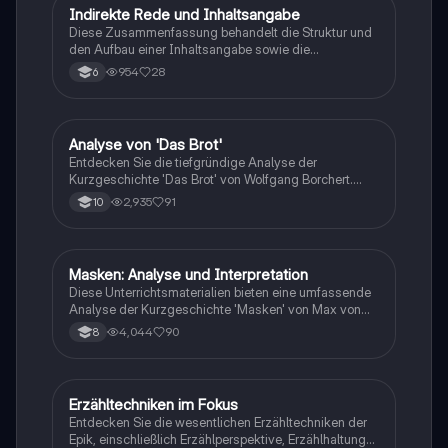
Interpretationsfähigkeiten verbessern möchten.
Indirekte Rede und Inhaltsangabe
Deutsch
Diese Zusammenfassung behandelt die Struktur und
den Aufbau einer Inhaltsangabe sowie die
Verwendung der indirekten Rede im Deutschen. Sie
954
28
6
umfasst wichtige Aspekte wie den Konjunktiv
Präsens, die Umformulierung von direkter in indirekte
Rede und Tipps zur Erstellung einer effektiven
Inhaltsangabe. Ideal für Schüler, die ihre Kenntnisse in
Analyse von 'Das Brot'
Deutsch
der deutschen Grammatik und Textanalyse vertiefen
Entdecken Sie die tiefgründige Analyse der
möchten.
Kurzgeschichte 'Das Brot' von Wolfgang Borchert.
Diese Zusammenfassung beleuchtet zentrale
2,935
91
10
Themen wie Ironie, die Beziehung zwischen Mann
und Frau, und die symbolische Bedeutung von Brot in
der Nachkriegszeit. Erfahren Sie mehr über die
emotionalen Konflikte und die Dynamik des
Masken: Analyse und Interpretation
Deutsch
Vertrauens in dieser bewegenden Erzählung.
Diese Unterrichtsmaterialien bieten eine umfassende
Analyse der Kurzgeschichte 'Masken' von Max von
der Grün. Sie enthalten strategische Vorschläge zur
4,044
90
8
Erstellung einer Inhaltsangabe, Fehleranalysen,
Beispiele für Aufsätze sowie Erläuterungen zur
Konjunktivbildung. Ideal für die Vorbereitung auf
Klassenarbeiten und zur Verbesserung der
Erzähltechniken im Fokus
Deutsch
Schreibfähigkeiten im Deutschunterricht.
Entdecken Sie die wesentlichen Erzähltechniken der
Epik, einschließlich Erzählperspektive, Erzählhaltung