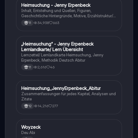
Heimsuchung - Jenny Erpenbeck
Deutsch
Inhalt, Entstehung und Quellen, Figuren,
Geschichtliche Hintergründe, Motive, Erzählstruktur/-
stil
34,938
663
11
„Heimsuchung“ - Jenny Erpenbeck
Deutsch
Lernlandkarte/ Lern Übersicht
Lernzettel/ Lernlandkarte Heimsuchung, Jenny
Erpenbeck, Methodik Deutsch Abitur
2,616
46
11
Heimsuchung_JennyErpenbeck_Abitur
Deutsch
Zusammenfassungen für jedes Kapitel, Analysen und
Zitate
14,216
277
12
Woyzeck
Deutsch
Deu Abi