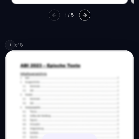
1
/
5
of
5
1