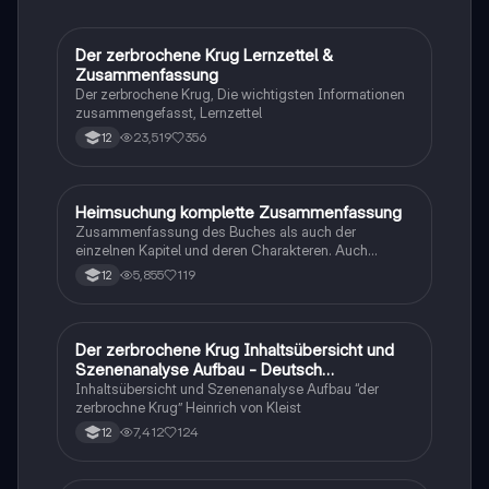
Literaturwissenschaft.
Der zerbrochene Krug Lernzettel &
Deutsch
Zusammenfassung
Der zerbrochene Krug, Die wichtigsten Informationen
zusammengefasst, Lernzettel
23,519
356
12
Heimsuchung komplette Zusammenfassung
Deutsch
Zusammenfassung des Buches als auch der
einzelnen Kapitel und deren Charakteren. Auch
tabellarisch. Im Unterricht ohne KI erstellt
5,855
119
12
Der zerbrochene Krug Inhaltsübersicht und
Deutsch
Szenenanalyse Aufbau - Deutsch
Q1/Q2/Abitur
Inhaltsübersicht und Szenenanalyse Aufbau “der
zerbrochne Krug” Heinrich von Kleist
7,412
124
12