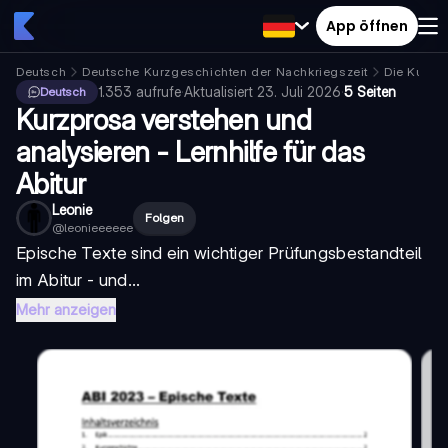
App öffnen
Deutsch
Deutsche Kurzgeschichten der Nachkriegszeit
Die Kurzg
1.353
aufrufe
·
Aktualisiert
23. Juli 2026
·
5 Seiten
Deutsch
Kurzprosa verstehen und
analysieren - Lernhilfe für das
Abitur
Leonie
Folgen
@
leonieeeeee
Epische Texte sind ein wichtiger Prüfungsbestandteil
im Abitur - und...
Mehr anzeigen