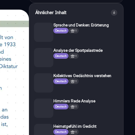
Ähnlicher Inhalt
6
Sprache und Denken: Erörterung
Deutsch
11
Analyse der Sportpalastrede
Deutsch
11
Kollektives Gedächtnis verstehen
Deutsch
11
Himmlers Rede Analyse
Deutsch
11
Heimatgefühl im Gedicht
Deutsch
11