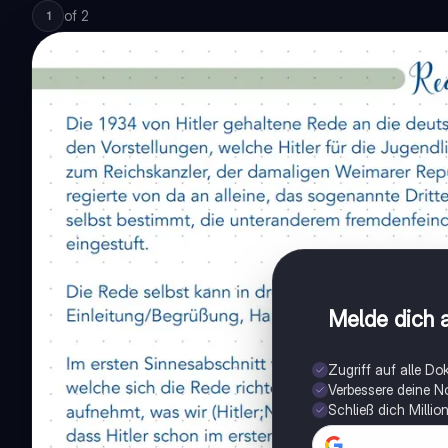
of
2
1
Melde dich a
Zugriff auf alle D
Verbessere deine N
Schließ dich Milli