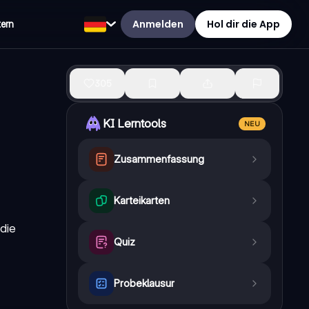
Anmelden
Hol dir die App
tern
305
KI Lerntools
NEU
Zusammenfassung
Karteikarten
 die
Quiz
Probeklausur