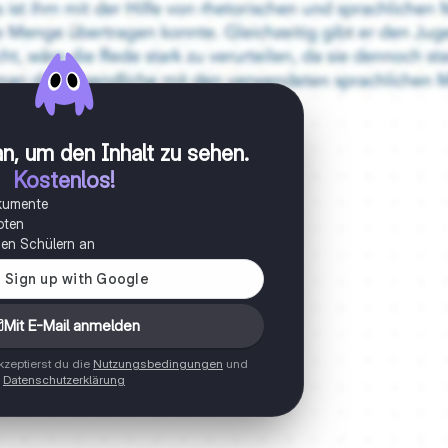
n, um den Inhalt zu sehen
.
Kostenlos!
okumente
oten
onen Schülern an
Mit E-Mail anmelden
zeptierst du die
Nutzungsbedingungen
und
Datenschutzerklärung