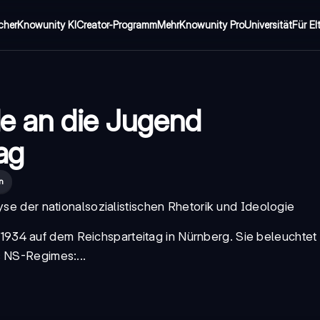
cher
Knowunity KI
Creator-Programm
Mehr
Knowunity Pro
Universität
Für El
de an die Jugend
ag
n
yse der nationalsozialistischen Rhetorik und Ideologie
 1934
auf dem
Reichsparteitag
in Nürnberg. Sie beleuchtet
s NS-Regimes:...