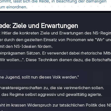
Rede: Ziele und Erwartungen
 Hitler die konkreten Ziele und Erwartungen des NS-Regi
er durch den gezielten Einsatz von Pronomen wie "Wir" und
 mit den NS-Idealen fördern.
, einprägsamen Sätzen. Er verwendet dabei rhetorische Mitt
r wollen...". Diese Techniken dienen dazu, die Botschaft
eine Jugend, sollt nun dieses Volk werden."
raktereigenschaften zu, die sie verinnerlichen sollen.
l das Regime selbst aggressiv und gewalttätig agierte.
teht im krassen Widerspruch zur tatsächlichen Politik des N