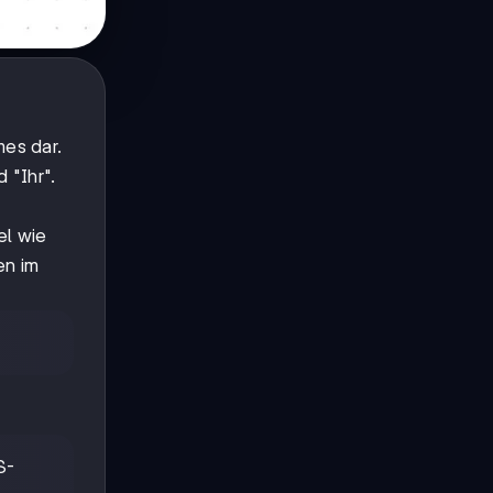
mes dar.
 "Ihr".
el wie
en im
S-