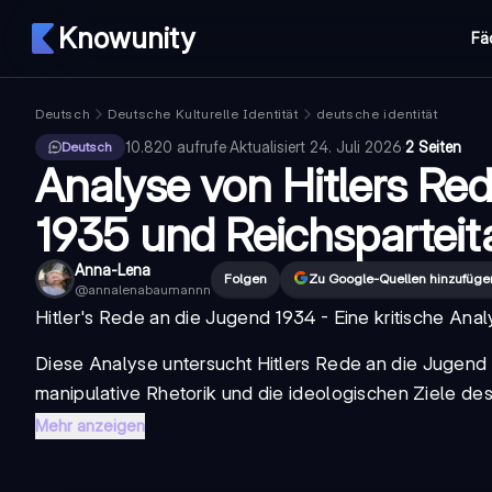
Knowunity
Fä
Deutsch
Deutsche Kulturelle Identität
deutsche identität
10.820
aufrufe
·
Aktualisiert
24. Juli 2026
·
2 Seiten
Deutsch
Analyse von Hitlers Re
1935 und Reichsparteit
Anna-Lena
Folgen
Zu Google-Quellen hinzufüge
@
annalenabaumannn
Hitler's Rede an die Jugend 1934 - Eine kritische Anal
Diese Analyse untersucht
Hitlers Rede an die Jugend
manipulative Rhetorik und die ideologischen Ziele de
Mehr anzeigen