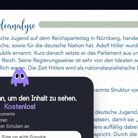
n, um den Inhalt zu sehen
.
Kostenlos!
okumente
oten
onen Schülern an