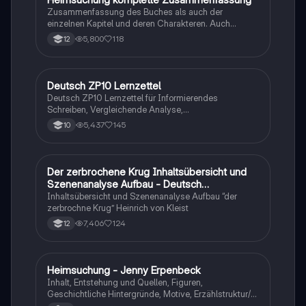
Zusammenfassung des Buches als auch der
einzelnen Kapitel und deren Charakteren. Auch
tabellarisch. Im Unterricht ohne KI erstellt
5,800
118
12
Deutsch ZP10 Lernzettel
Deutsch
Deutsch ZP10 Lernzettel für Informierendes
Schreiben, Vergleichende Analyse,
Sachtexte/Roman/Gedicht..
5,437
145
10
Der zerbrochene Krug Inhaltsübersicht und
Deutsch
Szenenanalyse Aufbau - Deutsch
Q1/Q2/Abitur
Inhaltsübersicht und Szenenanalyse Aufbau “der
zerbrochne Krug” Heinrich von Kleist
7,406
124
12
Heimsuchung - Jenny Erpenbeck
Deutsch
Inhalt, Entstehung und Quellen, Figuren,
Geschichtliche Hintergründe, Motive, Erzählstruktur/-
stil