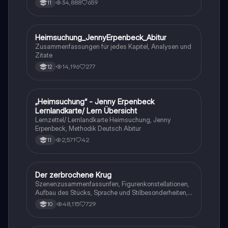
34,888
659
11
Heimsuchung_JennyErpenbeck_Abitur
Deutsch
Zusammenfassungen für jedes Kapitel, Analysen und
Zitate
14,196
277
12
„Heimsuchung“ - Jenny Erpenbeck
Deutsch
Lernlandkarte/ Lern Übersicht
Lernzettel/ Lernlandkarte Heimsuchung, Jenny
Erpenbeck, Methodik Deutsch Abitur
2,571
42
11
Der zerbrochene Krug
Deutsch
Szenenzusammenfassunfen, Figurenkonstellationen,
Aufbau des Stücks, Sprache und Stilbesonderheiten,
Aussageabsicht, Thematik, Interpretation
48,115
729
10