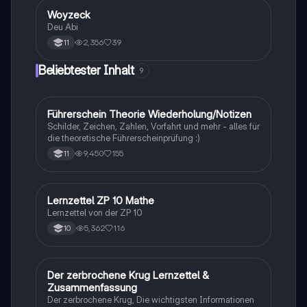
Woyzeck
Deutsch
Deu Abi
2,356
39
11
Beliebtester Inhalt
9
Führerschein Theorie Wiederholung/Notizen
Lerntipps
Schilder, Zeichen, Zahlen, Vorfahrt und mehr - alles für
die theoretische Führerscheinprüfung :)
9,450
155
11
Lernzettel ZP 10 Mathe
Mathe
Lernzettel von der ZP 10
5,362
116
10
Der zerbrochene Krug Lernzettel &
Deutsch
Zusammenfassung
Der zerbrochene Krug, Die wichtigsten Informationen