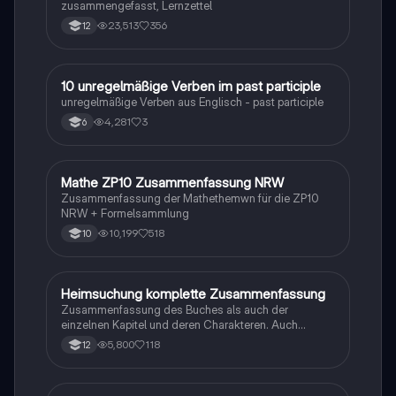
zusammengefasst, Lernzettel
23,513
356
12
1
10 unregelmäßige Verben im past participle
Englisch
unregelmäßige Verben aus Englisch - past participle
4,281
3
6
Mathe ZP10 Zusammenfassung NRW
Mathe
Zusammenfassung der Mathethemwn für die ZP10
NRW + Formelsammlung
10,199
518
10
Heimsuchung komplette Zusammenfassung
Deutsch
Zusammenfassung des Buches als auch der
einzelnen Kapitel und deren Charakteren. Auch
tabellarisch. Im Unterricht ohne KI erstellt
5,800
118
12