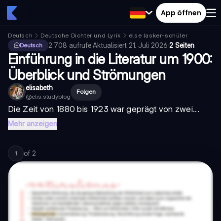
App öffnen
Deutsch
Deutsche Dichter und Lyrik
else lasker-schüler
2.708
aufrufe
·
Aktualisiert
21. Juli 2026
·
2 Seiten
Deutsch
Einführung in die Literatur um 1900:
Überblick und Strömungen
elisabeth
Folgen
@
elis.studyblog
Die Zeit von 1880 bis 1923 war geprägt von zwei...
Mehr anzeigen
of
2
1