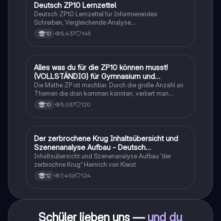
Deutsch ZP10 Lernzettel
Deutsch
Deutsch ZP10 Lernzettel für Informierendes
Schreiben, Vergleichende Analyse,
Sachtexte/Roman/Gedicht..
5,437
145
10
Alles was du für die ZP10 können musst!
Mathe
(VOLLSTÄNDIG) für Gymnasium und
Realschule
Die Mathe ZP ist machbar. Durch die große Anzahl an
Themen die dran kommen könnten, verliert man
schnell den Überblick. Also habe ich von den kleinsten
5,037
120
10
Themen bis hin zu den größten alles
zusammengefasst <3.
Der zerbrochene Krug Inhaltsübersicht und
Deutsch
Szenenanalyse Aufbau - Deutsch
Q1/Q2/Abitur
Inhaltsübersicht und Szenenanalyse Aufbau “der
zerbrochne Krug” Heinrich von Kleist
7,406
124
12
Schüler lieben uns —
und du