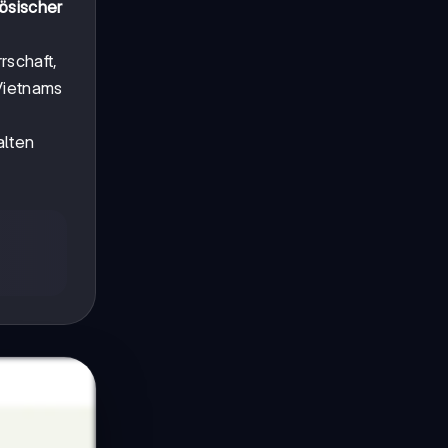
zösischer
rschaft,
Vietnams
alten