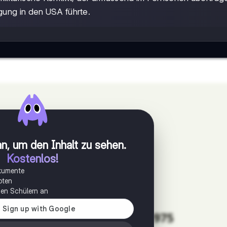
gung in den USA führte.
n, um den Inhalt zu sehen
.
Kostenlos!
okumente
oten
onen Schülern an