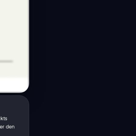
ikts
er den