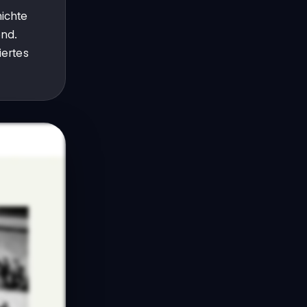
hichte
end.
iertes