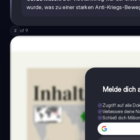
wurde, was zu einer starken Anti-Kriegs-Bewe
of
9
2
Melde dich a
Zugriff auf alle D
Verbessere deine N
Schließ dich Milli