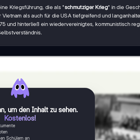
ne Kriegsführung, die als "
schmutziger Krieg
" in die Gesc
 Vietnam als auch für die USA tiefgreifend und langanhalt
75 und hinterließ ein wiedervereinigtes, kommunistisch reg
Selbstverständnis.
n, um den Inhalt zu sehen
.
Kostenlos!
okumente
oten
onen Schülern an