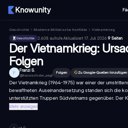
Knowunity
Fä
Geschichte
Moderne Militärische Konflikte
Vietnamkrieg
2.608
aufrufe
·
Aktualisiert
17. Juli 2026
·
9 Seiten
Geschichte
Der Vietnamkrieg: Ursa
Folgen
Franzi S.
F
Folgen
Zu Google-Quellen hinzufügen
@
franzischrder_aegf
Der Vietnamkrieg (1964-1975) war einer der umstrittens
bewaffneten Auseinandersetzung standen sich die ko
unterstützten Truppen Südvietnams gegenüber. Der Kr
Mehr anzeigen