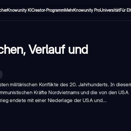
cher
Knowunity KI
Creator-Programm
Mehr
Knowunity Pro
Universität
Für El
chen, Verlauf und
ten militärischen Konflikte des 20. Jahrhunderts. In diese
mmunistischen Kräfte Nordvietnams und die von den USA
ieg endete mit einer Niederlage der USA und...