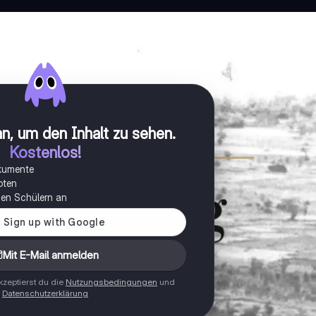
n, um den Inhalt zu sehen
.
Kostenlos!
okumente
oten
onen Schülern an
Mit E-Mail anmelden
zeptierst du die
Nutzungsbedingungen
und
Datenschutzerklärung