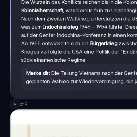
Die Wurzeln des Konflikts reichen bis in die Kolo
Kolonialherrschaft
, was bereits früh zu Unabhäng
Nach dem Zweiten Weltkrieg unterstützten die US
1946-
1946
−
1954
was zum
Indochinakrieg
führte. Dies
1954
auf der Genfer Indochina-Konferenz in einen kom
Ab 1955 entwickelte sich ein
Bürgerkrieg
zwische
Krieges verfolgte die USA eine Politik der "Ei
südvietnamesische Regime.
Merke dir:
Die Teilung Vietnams nach der Genf
geplanten Wahlen zur Wiedervereinigung, die j
of
9
4