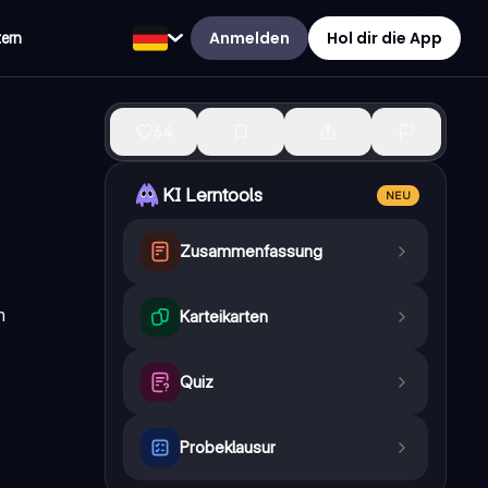
Anmelden
Hol dir die App
tern
64
KI Lerntools
NEU
Zusammenfassung
m
Karteikarten
Quiz
Probeklausur