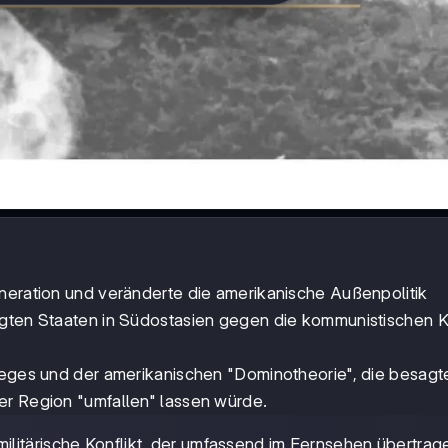
eneration und veränderte die amerikanische Außenpolitik
igten Staaten in Südostasien gegen die kommunistischen K
rieges und der amerikanischen "Dominotheorie", die besagt
er Region "umfallen" lassen würde.
ilitärische Konflikt, der umfassend im Fernsehen übertrag