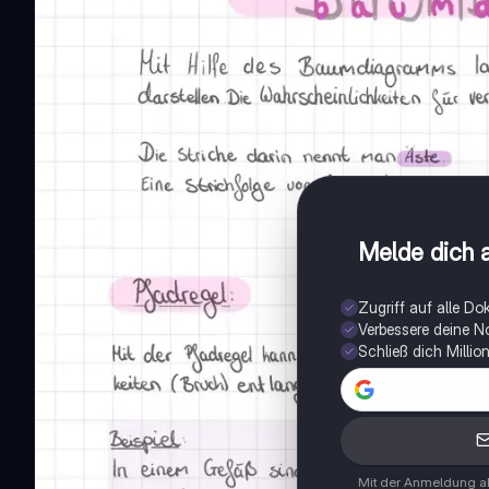
Melde dich a
Zugriff auf alle D
Verbessere deine N
Schließ dich Milli
Mit der Anmeldung ak