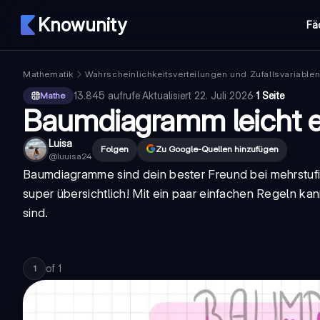
Knowunity
Fä
Mathematik
Wahrscheinlichkeitsverteilungen und Zufallsvariable
13.845
aufrufe
·
Aktualisiert
22. Juli 2026
·
1 Seite
Mathe
Baumdiagramm leicht e
Luisa
Folgen
Zu Google-Quellen hinzufügen
@
luuisa24
Baumdiagramme sind dein bester Freund bei mehrstufi
super übersichtlich! Mit ein paar einfachen Regeln ka
sind.
of
1
1