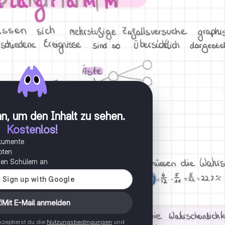
n, um den Inhalt zu sehen
.
Kostenlos!
okumente
oten
onen Schülern an
Mit E-Mail anmelden
zeptierst du die
Nutzungsbedingungen
und