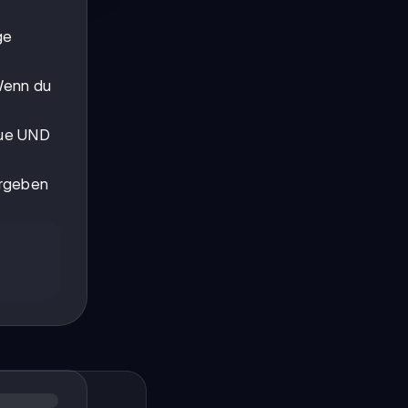
ge
 Wenn du
aue UND
ergeben