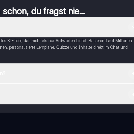
schon, du fragst nie...
eltes KI-Tool, das mehr als nur Antworten bietet. Basierend auf Millionen
nen, personalisierte Lernpläne, Quizze und Inhalte direkt im Chat und
en?
App Store herunterladen.
rnetze dich mit anderen Schülern und hol dir sofortige Hilfe – alles dir