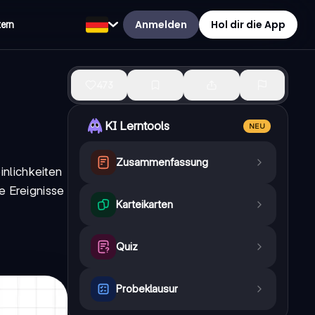
Anmelden
Hol dir die App
tern
473
KI Lerntools
NEU
Zusammenfassung
nlichkeiten
e Ereignisse
Karteikarten
Quiz
Probeklausur