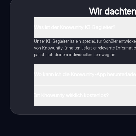
Wir dachten 
Was ist der Knowunity KI-Begleiter?
Unser KI-Begleiter ist ein speziell für Schüler entwick
von Knowunity-Inhalten liefert er relevante Informatio
passt sich deinem individuellen Lernweg an.
Wo kann ich die Knowunity-App herunterlad
Du kannst die App im Google Play Store und im Apple 
Ist Knowunity wirklich kostenlos?
Genau! Genieße kostenlosen Zugang zu Lerninhalten, ve
auf deinem Handy.