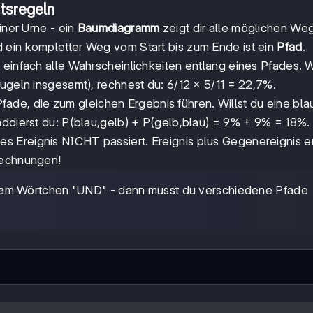
tsregeln
iner Urne - ein
Baumdiagramm
zeigt dir alle möglichen We
d ein kompletter Weg vom Start bis zum Ende ist ein
Pfad
.
st einfach alle Wahrscheinlichkeiten entlang eines Pfades.
Kugeln insgesamt), rechnest du: 6/12 × 5/11 = 22,7%.
fade, die zum gleichen Ergebnis führen. Willst du eine bl
addierst du: P(blau,gelb) + P(gelb,blau) = 9% + 9% = 18%.
tes Ereignis NICHT passiert. Ereignis plus Gegenereignis 
Rechnungen!
am Wörtchen "UND" - dann musst du verschiedene Pfade