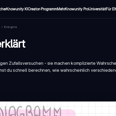
cher
Knowunity KI
Creator-Programm
Mehr
Knowunity Pro
Universität
Für El
n
Ereignis
rklärt
gen Zufallsversuchen - sie machen komplizierte Wahrschei
nnst du schnell berechnen, wie wahrscheinlich verschieden