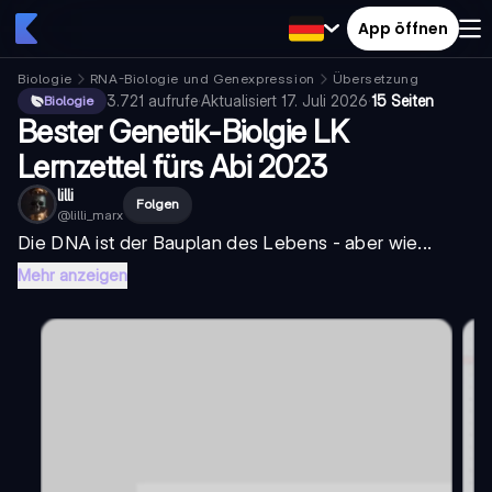
App öffnen
Biologie
RNA-Biologie und Genexpression
Übersetzung
3.721
aufrufe
·
Aktualisiert
17. Juli 2026
·
15 Seiten
Biologie
Bester Genetik-Biolgie LK
Lernzettel fürs Abi 2023
lilli
Folgen
@
lilli_marx
Die DNA ist der Bauplan des Lebens - aber wie...
Mehr anzeigen