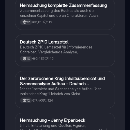
Heimsuchung komplette Zusammenfassung
Deutsch
Zusammenfassung des Buches als auch der
einzelnen Kapitel und deren Charakteren. Auch
tabellarisch. Im Unterricht ohne KI erstellt
5,810
119
12
Deutsch ZP10 Lernzettel
Deutsch
Deutsch ZP10 Lernzettel für Informierendes
Schreiben, Vergleichende Analyse,
Sachtexte/Roman/Gedicht..
5,437
145
10
Der zerbrochene Krug Inhaltsübersicht und
Deutsch
Szenenanalyse Aufbau - Deutsch
Q1/Q2/Abitur
Inhaltsübersicht und Szenenanalyse Aufbau “der
zerbrochne Krug” Heinrich von Kleist
7,408
124
12
Heimsuchung - Jenny Erpenbeck
Deutsch
Inhalt, Entstehung und Quellen, Figuren,