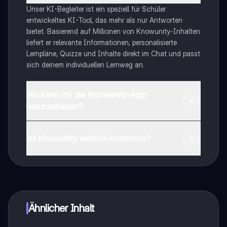
Unser KI-Begleiter ist ein speziell für Schüler
entwickeltes KI-Tool, das mehr als nur Antworten
bietet. Basierend auf Millionen von Knowunity-Inhalten
liefert er relevante Informationen, personalisierte
Lernpläne, Quizze und Inhalte direkt im Chat und passt
sich deinem individuellen Lernweg an.
Wo kann ich die Knowunity-App
herunterladen?
Du kannst die App im Google Play Store und im Apple
App Store herunterladen.
Ist Knowunity wirklich kostenlos?
Genau! Genieße kostenlosen Zugang zu Lerninhalten,
vernetze dich mit anderen Schülern und hol dir
sofortige Hilfe – alles direkt auf deinem Handy.
Ähnlicher Inhalt