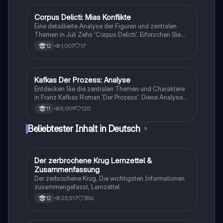
werden. Ideal für das Abitur 2023, um ein tiefes
Verständnis der Charaktere und ihrer Konflikte zu
Corpus Delicti: Mias Konflikte
Deutsch
erlangen.
Eine detaillierte Analyse der Figuren und zentralen
Themen in Juli Zehs 'Corpus Delicti'. Erforschen Sie
Mias Entwicklung, die Methodenkritik und die
1,007
17
12
dystopischen Elemente des Romans. Ideal für
Studierende der Literaturwissenschaft und
Dystopieforschung. Typ: Zusammenfassung.
Kafkas Der Prozess: Analyse
Deutsch
Entdecken Sie die zentralen Themen und Charaktere
in Franz Kafkas Roman 'Der Prozess'. Diese Analyse
bietet Einblicke in die Figur Josef K., die Erzähltechnik
5,009
120
11
und die sprachlichen Mittel, die Kafkas einzigartigen
Stil prägen. Ideal für Studierende der
Beliebtester Inhalt in Deutsch
9
Literaturwissenschaft.
Der zerbrochene Krug Lernzettel &
Deutsch
Zusammenfassung
Der zerbrochene Krug, Die wichtigsten Informationen
zusammengefasst, Lernzettel
23,517
356
12