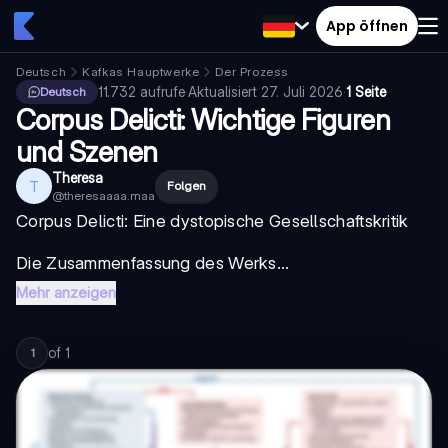
App öffnen
Deutsch
Kafkas Hauptwerke
Der Prozess
11.732
aufrufe
·
Aktualisiert
27. Juli 2026
·
1 Seite
Deutsch
Corpus Delicti: Wichtige Figuren
und Szenen
Theresa
T
Folgen
@
theresaaaa.maa
Corpus Delicti
: Eine dystopische Gesellschaftskritik
Die Zusammenfassung des Werks...
Mehr anzeigen
of
1
1