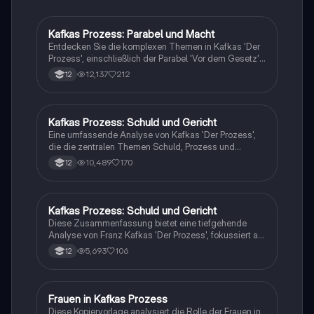
Kafkas Prozess: Parabel und Macht
Deutsch
Entdecken Sie die komplexen Themen in Kafkas 'Der
Prozess', einschließlich der Parabel 'Vor dem Gesetz',
Machtstrukturen und der ambivalenten Beziehung des
12,137
212
12
Protagonisten zur Autorität. Diese Zusammenfassung
bietet Einblicke in Kafkas einzigartigen Schreibstil und
die psychologischen sowie gesellschaftlichen
Hintergründe seiner Werke. Ideal für Studierende der
Kafkas Prozess: Schuld und Gericht
Deutsch
Literaturwissenschaft.
Eine umfassende Analyse von Kafkas 'Der Prozess',
die die zentralen Themen Schuld, Prozess und
Gericht beleuchtet. Diese 16-seitige
10,489
170
12
Zusammenfassung bietet tiefgehende Einblicke in die
Charaktere, die Gerichtsdynamik und die
philosophischen Fragestellungen des Werkes. Ideal
für Studierende der Literaturwissenschaft und Kafka-
Kafkas Prozess: Schuld und Gericht
Deutsch
Interessierte.
Diese Zusammenfassung bietet eine tiefgehende
Analyse von Franz Kafkas 'Der Prozess', fokussiert auf
die Themen Schuld, Gericht und die psychologischen
5,693
106
12
Aspekte von Josef K.s Verhalten. Ideal für
Studierende, die sich mit den komplexen Strukturen
des Werkes auseinandersetzen möchten. Enthält
zentrale Interpretationen und Vergleiche zur
Frauen in Kafkas Prozess
Deutsch
Prozessführung im Roman und im realen
Diese Kopiervorlage analysiert die Rolle der Frauen in