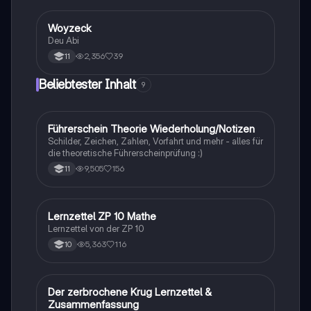
Woyzeck
Deutsch
Deu Abi
2,356
39
11
Beliebtester Inhalt
9
Führerschein Theorie Wiederholung/Notizen
Lerntipps
Schilder, Zeichen, Zahlen, Vorfahrt und mehr - alles für
die theoretische Führerscheinprüfung :)
9,505
156
11
Lernzettel ZP 10 Mathe
Mathe
Lernzettel von der ZP 10
5,363
116
10
Der zerbrochene Krug Lernzettel &
Deutsch
Zusammenfassung