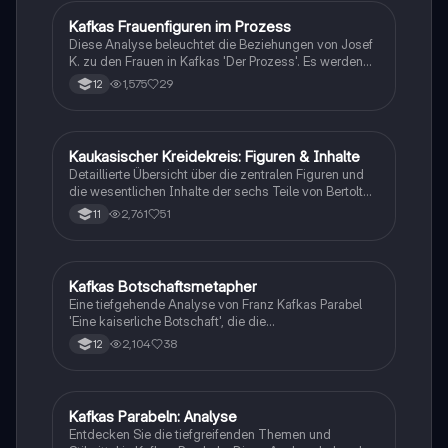
Kafkas Frauenfiguren im Prozess
Deutsch
Diese Analyse beleuchtet die Beziehungen von Josef
K. zu den Frauen in Kafkas 'Der Prozess'. Es werden
zentrale Figuren wie Frau Grubach, Leni und Fräulein
1,575
29
12
Bürstner betrachtet und deren Verknüpfung mit dem
Gerichtswesen untersucht. Die Studie zeigt, wie das
Gericht K.s Leben dominiert und seine emotionalen
Bindungen beeinflusst. Ideal für Literaturstudierende
Kaukasischer Kreidekreis: Figuren & Inhalte
Deutsch
und Kafka-Interessierte. Typ: Analyse.
Detaillierte Übersicht über die zentralen Figuren und
die wesentlichen Inhalte der sechs Teile von Bertolt
Brechts Drama 'Der Kaukasische Kreidekreis'. Ideal
2,761
51
11
für das Verständnis der Charaktere und der Handlung.
Typ: Inhaltsübersicht.
Kafkas Botschaftsmetapher
Deutsch
Eine tiefgehende Analyse von Franz Kafkas Parabel
'Eine kaiserliche Botschaft', die die
Herausforderungen der Kommunikation in
2,104
38
12
hierarchischen Gesellschaften und die komplexe
Beziehung zwischen Kafka und seinem Vater
thematisiert. Diese Interpretation beleuchtet die
symbolische Bedeutung des Boten und die Kritik an
Kafkas Parabeln: Analyse
Deutsch
bürokratischen Strukturen. Ideal für Studierende der
Entdecken Sie die tiefgreifenden Themen und
Literaturwissenschaft.