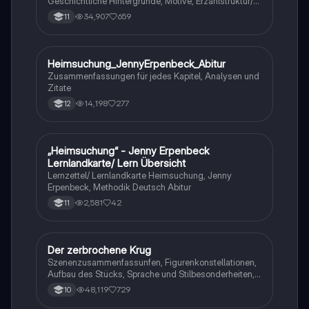
Geschichtliche Hintergründe, Motive, Erzählstruktur/-
stil
34,907
659
11
Heimsuchung_JennyErpenbeck_Abitur
Deutsch
Zusammenfassungen für jedes Kapitel, Analysen und
Zitate
14,198
277
12
„Heimsuchung“ - Jenny Erpenbeck
Deutsch
Lernlandkarte/ Lern Übersicht
Lernzettel/ Lernlandkarte Heimsuchung, Jenny
Erpenbeck, Methodik Deutsch Abitur
2,581
42
11
Der zerbrochene Krug
Deutsch
Szenenzusammenfassunfen, Figurenkonstellationen,
Aufbau des Stücks, Sprache und Stilbesonderheiten,
Aussageabsicht, Thematik, Interpretation
48,119
729
10