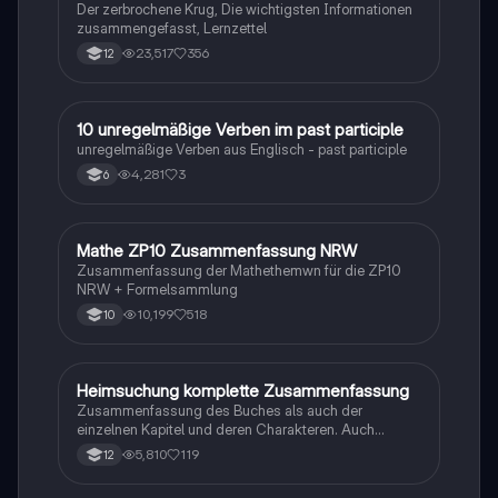
Der zerbrochene Krug, Die wichtigsten Informationen
zusammengefasst, Lernzettel
23,517
356
12
1
10 unregelmäßige Verben im past participle
Englisch
unregelmäßige Verben aus Englisch - past participle
4,281
3
6
Mathe ZP10 Zusammenfassung NRW
Mathe
Zusammenfassung der Mathethemwn für die ZP10
NRW + Formelsammlung
10,199
518
10
Heimsuchung komplette Zusammenfassung
Deutsch
Zusammenfassung des Buches als auch der
einzelnen Kapitel und deren Charakteren. Auch
tabellarisch. Im Unterricht ohne KI erstellt
5,810
119
12