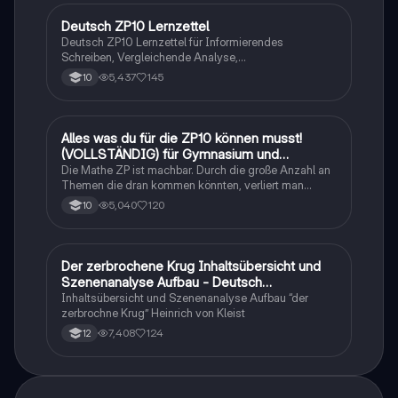
Deutsch ZP10 Lernzettel
Deutsch
Deutsch ZP10 Lernzettel für Informierendes
Schreiben, Vergleichende Analyse,
Sachtexte/Roman/Gedicht..
5,437
145
10
Alles was du für die ZP10 können musst!
Mathe
(VOLLSTÄNDIG) für Gymnasium und
Realschule
Die Mathe ZP ist machbar. Durch die große Anzahl an
Themen die dran kommen könnten, verliert man
schnell den Überblick. Also habe ich von den kleinsten
5,040
120
10
Themen bis hin zu den größten alles
zusammengefasst <3.
Der zerbrochene Krug Inhaltsübersicht und
Deutsch
Szenenanalyse Aufbau - Deutsch
Q1/Q2/Abitur
Inhaltsübersicht und Szenenanalyse Aufbau “der
zerbrochne Krug” Heinrich von Kleist
7,408
124
12