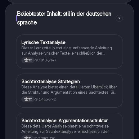
Beliebtester Inhalt: stil in der deutschen
9
sprache
Lyrische Textanalyse
Deutsch
Dieser Lernzettel bietet eine umfassende Anleitung
zur Analyse lyrischer Texte, einschließlich der
Untersuchung von Metrum, Reimschema und
7,810
147
10
sprachlichen Mitteln. Er behandelt verschiedene
Aufgabentypen, die für die Deutsch ZP 10 relevant
sind, und bietet Strategien zur Vergleichsanalyse
sowie zur Interpretation von Gedichten und anderen
Sachtextanalyse Strategien
Deutsch
literarischen Texten. Ideal für Schüler, die sich auf
Diese Analyse bietet einen detaillierten Überblick über
Prüfungen vorbereiten.
die Struktur und Argumentation eines Sachtextes. Sie
umfasst die Einleitung, den Hauptteil und den
3,465
72
10
Schluss, sowie die verwendeten sprachlichen Mittel
und deren Wirkung auf den Leser. Ideal für
Studierende, die sich mit der kritischen
Auseinandersetzung von Texten beschäftigen
Sachtextanalyse: Argumentationsstruktur
Deutsch
möchten.
Diese detaillierte Analyse bietet eine schrittweise
Anleitung zur Sachtextanalyse, einschließlich der
Definition von Operatoren, der Gliederung in
2,290
20
11