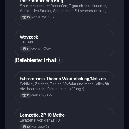
Der zerbrochene Krug
Deutsch
Szenenzusammenfassunfen, Figurenkonstellationen,
Aufbau des Stücks, Sprache und Stilbesonderheiten,
Aussageabsicht, Thematik, Interpretation
48,119
729
10
Woyzeck
Deutsch
Deu Abi
2,356
39
11
Beliebtester Inhalt
9
Führerschein Theorie Wiederholung/Notizen
Lerntipps
Schilder, Zeichen, Zahlen, Vorfahrt und mehr - alles für
die theoretische Führerscheinprüfung :)
9,505
156
11
Lernzettel ZP 10 Mathe
Mathe
Lernzettel von der ZP 10
5,363
116
10