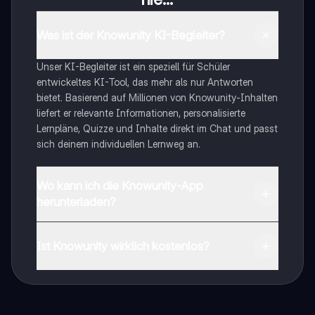
Was ist der Knowunity KI-Begleiter?
Unser KI-Begleiter ist ein speziell für Schüler
entwickeltes KI-Tool, das mehr als nur Antworten
bietet. Basierend auf Millionen von Knowunity-Inhalten
liefert er relevante Informationen, personalisierte
Lernpläne, Quizze und Inhalte direkt im Chat und passt
sich deinem individuellen Lernweg an.
Wo kann ich die Knowunity-App
herunterladen?
Du kannst die App im Google Play Store und im Apple
App Store herunterladen.
Ist Knowunity wirklich kostenlos?
Genau! Genieße kostenlosen Zugang zu Lerninhalten,
vernetze dich mit anderen Schülern und hol dir
sofortige Hilfe – alles direkt auf deinem Handy.