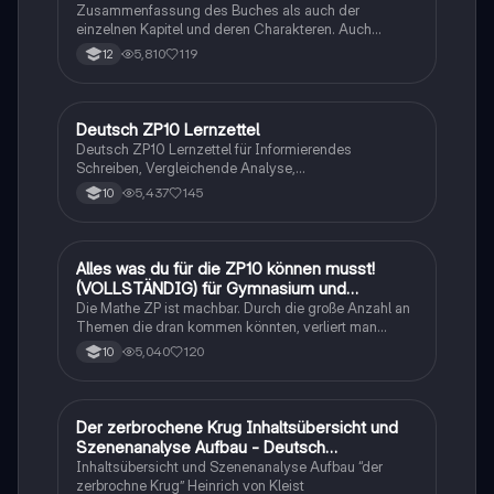
Zusammenfassung des Buches als auch der
einzelnen Kapitel und deren Charakteren. Auch
tabellarisch. Im Unterricht ohne KI erstellt
5,810
119
12
Deutsch ZP10 Lernzettel
Deutsch
Deutsch ZP10 Lernzettel für Informierendes
Schreiben, Vergleichende Analyse,
Sachtexte/Roman/Gedicht..
5,437
145
10
Alles was du für die ZP10 können musst!
Mathe
(VOLLSTÄNDIG) für Gymnasium und
Realschule
Die Mathe ZP ist machbar. Durch die große Anzahl an
Themen die dran kommen könnten, verliert man
schnell den Überblick. Also habe ich von den kleinsten
5,040
120
10
Themen bis hin zu den größten alles
zusammengefasst <3.
Der zerbrochene Krug Inhaltsübersicht und
Deutsch
Szenenanalyse Aufbau - Deutsch
Q1/Q2/Abitur
Inhaltsübersicht und Szenenanalyse Aufbau “der
zerbrochne Krug” Heinrich von Kleist