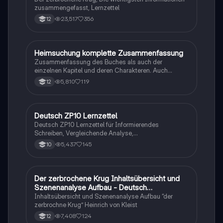
zusammengefasst, Lernzettel
23,517
356
12
Heimsuchung komplette Zusammenfassung
Deutsch
Zusammenfassung des Buches als auch der
einzelnen Kapitel und deren Charakteren. Auch
tabellarisch. Im Unterricht ohne KI erstellt
5,810
119
12
Deutsch ZP10 Lernzettel
Deutsch
Deutsch ZP10 Lernzettel für Informierendes
Schreiben, Vergleichende Analyse,
Sachtexte/Roman/Gedicht..
5,437
145
10
Der zerbrochene Krug Inhaltsübersicht und
Deutsch
Szenenanalyse Aufbau - Deutsch
Q1/Q2/Abitur
Inhaltsübersicht und Szenenanalyse Aufbau “der
zerbrochne Krug” Heinrich von Kleist
7,408
124
12