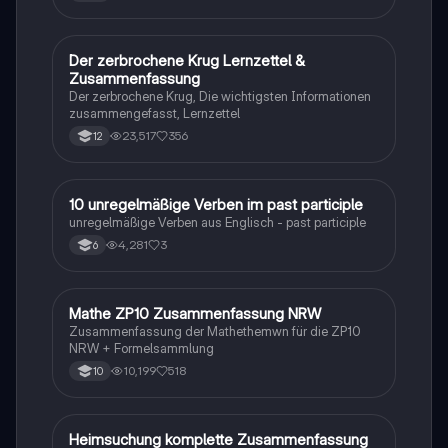
Der zerbrochene Krug Lernzettel &
Deutsch
Zusammenfassung
Der zerbrochene Krug, Die wichtigsten Informationen
zusammengefasst, Lernzettel
23,517
356
12
1
10 unregelmäßige Verben im past participle
Englisch
unregelmäßige Verben aus Englisch - past participle
4,281
3
6
Mathe ZP10 Zusammenfassung NRW
Mathe
Zusammenfassung der Mathethemwn für die ZP10
NRW + Formelsammlung
10,199
518
10
Heimsuchung komplette Zusammenfassung
Deutsch