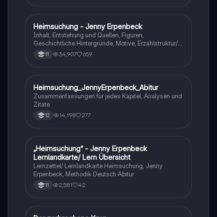
Heimsuchung - Jenny Erpenbeck
Deutsch
Inhalt, Entstehung und Quellen, Figuren,
Geschichtliche Hintergründe, Motive, Erzählstruktur/-
stil
34,907
659
11
Heimsuchung_JennyErpenbeck_Abitur
Deutsch
Zusammenfassungen für jedes Kapitel, Analysen und
Zitate
14,198
277
12
„Heimsuchung“ - Jenny Erpenbeck
Deutsch
Lernlandkarte/ Lern Übersicht
Lernzettel/ Lernlandkarte Heimsuchung, Jenny
Erpenbeck, Methodik Deutsch Abitur
2,581
42
11