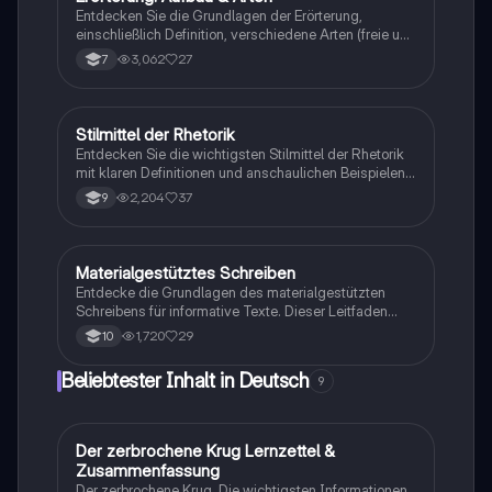
Analysefähigkeiten verbessern möchten.
Entdecken Sie die Grundlagen der Erörterung,
einschließlich Definition, verschiedene Arten (freie und
textgebundene Erörterung) und den strukturierten
3,062
27
7
Aufbau (Einleitung, Hauptteil, Schluss). Diese
Zusammenfassung bietet wertvolle
Formulierungshilfen und erläutert die dialektische
Erörterung. Ideal für Schüler, die ihre
Stilmittel der Rhetorik
Deutsch
Argumentationsfähigkeiten verbessern möchten.
Entdecken Sie die wichtigsten Stilmittel der Rhetorik
mit klaren Definitionen und anschaulichen Beispielen.
Diese Zusammenstellung umfasst Alliteration,
2,204
37
9
Anapher, Euphemismus, Ironie und viele weitere
Techniken, die die deutsche Sprache bereichern. Ideal
für das Verständnis und die Anwendung in
schriftlichen und mündlichen Arbeiten.
Materialgestütztes Schreiben
Deutsch
Entdecke die Grundlagen des materialgestützten
Schreibens für informative Texte. Dieser Leitfaden
behandelt die Struktur, wichtige sprachliche Mittel und
1,720
29
10
praktische Beispiele, um deine Schreibfähigkeiten zu
verbessern. Ideal für Schüler, die lernen möchten, wie
Beliebtester Inhalt in Deutsch
9
man Informationen klar und sachlich präsentiert.
Der zerbrochene Krug Lernzettel &
Deutsch
Zusammenfassung
Der zerbrochene Krug, Die wichtigsten Informationen