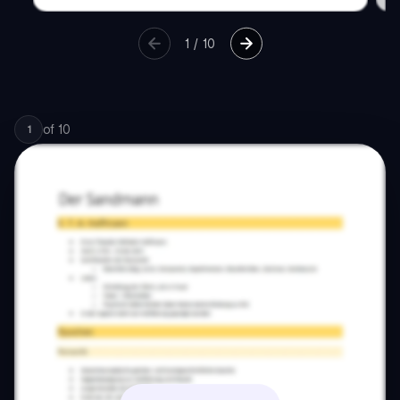
1
/
10
of
10
1