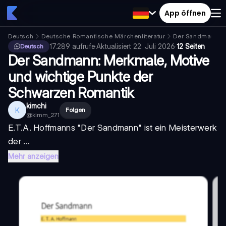
App öffnen
Deutsch
Deutsche Romantische Märchenliteratur
Der Sandmann
17.289
aufrufe
·
Aktualisiert
22. Juli 2026
·
12 Seiten
Deutsch
Der Sandmann: Merkmale, Motive
und wichtige Punkte der
Schwarzen Romantik
kimchi
K
Folgen
@
kimm_271
E.T.A. Hoffmanns "
Der Sandmann
" ist ein Meisterwerk
der ...
Mehr anzeigen