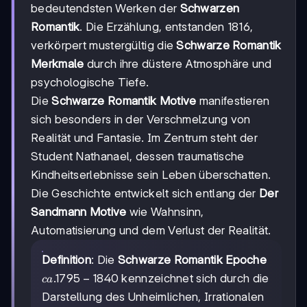
bedeutendsten Werken der
Schwarzen
Romantik
. Die Erzählung, entstanden 1816,
verkörpert mustergültig die
Schwarze Romantik
Merkmale
durch ihre düstere Atmosphäre und
psychologische Tiefe.
Die
Schwarze Romantik Motive
manifestieren
sich besonders in der Verschmelzung von
Realität und Fantasie. Im Zentrum steht der
Student Nathanael, dessen traumatische
Kindheitserlebnisse sein Leben überschatten.
Die Geschichte entwickelt sich entlang der
Der
Sandmann Motive
wie Wahnsinn,
Automatisierung und dem Verlust der Realität.
Definition
: Die
Schwarze Romantik Epoche
ca.
.1795
−
1840
kennzeichnet sich durch die
c
a
1795-
Darstellung des Unheimlichen, Irrationalen
1840