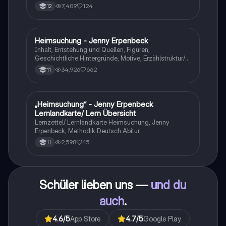
7,409
124
12
Heimsuchung - Jenny Erpenbeck
Deutsch
Inhalt, Entstehung und Quellen, Figuren,
Geschichtliche Hintergründe, Motive, Erzählstruktur/-
stil
34,926
662
11
„Heimsuchung“ - Jenny Erpenbeck
Deutsch
Lernlandkarte/ Lern Übersicht
Lernzettel/ Lernlandkarte Heimsuchung, Jenny
Erpenbeck, Methodik Deutsch Abitur
2,598
45
11
Schüler lieben uns —
und du
auch
.
4.6
/5
App Store
4.7
/5
Google Play