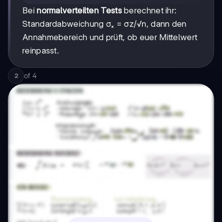
Bei
normalverteilten Tests
berechnet ihr:
Standardabweichung σₓ = σz/√n, dann den
Annahmebereich und prüft, ob euer Mittelwert
reinpasst.
of
4
2