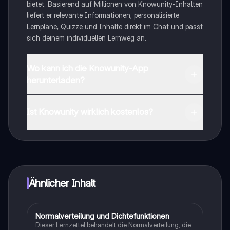
bietet. Basierend auf Millionen von Knowunity-Inhalten
liefert er relevante Informationen, personalisierte
Lernpläne, Quizze und Inhalte direkt im Chat und passt
sich deinem individuellen Lernweg an.
Wo kann ich die Knowunity-App
herunterladen?
Du kannst die App im Google Play Store und im Apple
App Store herunterladen.
Ist Knowunity wirklich kostenlos?
Genau! Genieße kostenlosen Zugang zu Lerninhalten,
vernetze dich mit anderen Schülern und hol dir
sofortige Hilfe – alles direkt auf deinem Handy.
Ähnlicher Inhalt
Normalverteilung und Dichtefunktionen
Mathe
Dieser Lernzettel behandelt die Normalverteilung, die