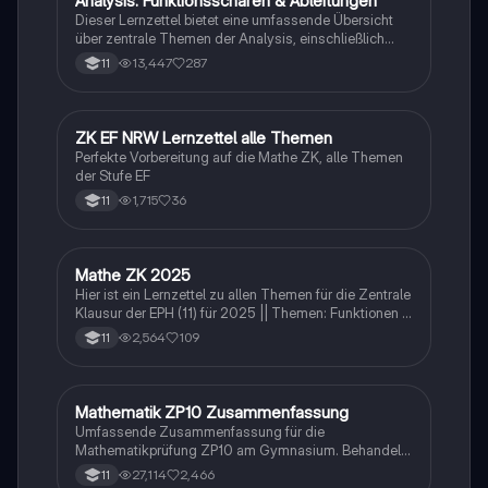
Analysis: Funktionsscharen & Ableitungen
Dieser Lernzettel bietet eine umfassende Übersicht
über zentrale Themen der Analysis, einschließlich
Funktionsscharen, Ableitungen, Extrempunkte,
13,447
287
11
Integrale und e-Funktionen. Ideal für die Vorbereitung
auf das Abitur im Mathematik Grundkurs. Verstehe die
Konzepte und deren Anwendungen mit klaren
Beispielen und Schritt-für-Schritt-Anleitungen.
ZK EF NRW Lernzettel alle Themen
Mathe
Perfekte Vorbereitung auf die Mathe ZK, alle Themen
der Stufe EF
1,715
36
11
Mathe ZK 2025
Mathe
Hier ist ein Lernzettel zu allen Themen für die Zentrale
Klausur der EPH (11) für 2025 || Themen: Funktionen &
Vektoren
2,564
109
11
Mathematik ZP10 Zusammenfassung
Mathe
Umfassende Zusammenfassung für die
Mathematikprüfung ZP10 am Gymnasium. Behandelt
zentrale Themen wie Stochastik, quadratische und
27,114
2,466
11
exponentielle Funktionen, Geometrie, und