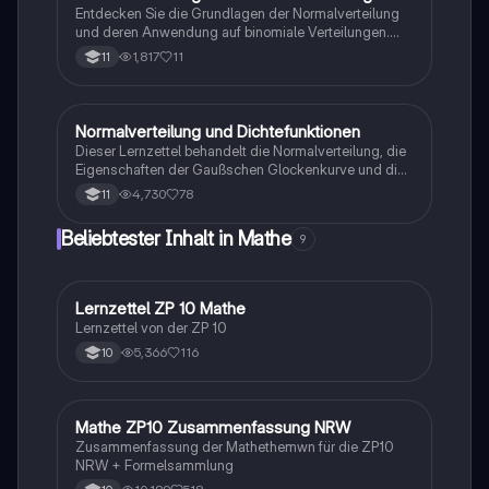
Entdecken Sie die Grundlagen der Normalverteilung
und deren Anwendung auf binomiale Verteilungen.
Diese Zusammenfassung behandelt die
1,817
11
11
Wahrscheinlichkeitsdichtefunktion, kumulative
Wahrscheinlichkeiten und typische statistische
Probleme. Ideal für Studierende, die sich auf
Prüfungen vorbereiten oder ihr Wissen in Statistik
Normalverteilung und Dichtefunktionen
Mathe
vertiefen möchten.
Dieser Lernzettel behandelt die Normalverteilung, die
Eigenschaften der Gaußschen Glockenkurve und die
Berechnung von Wahrscheinlichkeiten. Er umfasst die
4,730
78
11
Dichtefunktion, Verteilungsfunktionen und wichtige
statistische Konzepte. Ideal für die
Beliebtester Inhalt in Mathe
9
Klausurvorbereitung in mathematischer Statistik.
Lernzettel ZP 10 Mathe
Mathe
Lernzettel von der ZP 10
5,366
116
10
Mathe ZP10 Zusammenfassung NRW
Mathe
Zusammenfassung der Mathethemwn für die ZP10
NRW + Formelsammlung