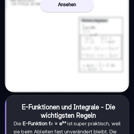
Ansehen
E-Funktionen und Integrale - Die
wichtigsten Regeln
x
Die
E-Funktion f
= eᵏˣ
ist super praktisch, weil
x
sie beim Ableiten fast unverändert bleibt. Die