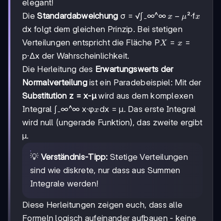
elegant!
x-
−
x
Die
Standardabweichung
σ = √∫₋∞^∞
²·f
x
μ
x
μ
dx folgt dem gleichen Prinzip. Bei stetigen
X=x
=
Verteilungen entspricht die Fläche P
=
X
x
p·Δx der Wahrscheinlichkeit.
Die Herleitung des
Erwartungswerts der
Normalverteilung
ist ein Paradebeispiel: Mit der
Substitution z = x-μ
wird aus dem komplexen
x
Integral ∫₋∞^∞ x·φ
dx = μ. Das erste Integral
x
wird null (ungerade Funktion), das zweite ergibt
μ.
💡
Verständnis-Tipp:
Stetige Verteilungen
sind wie diskrete, nur dass aus Summen
Integrale werden!
Diese Herleitungen zeigen euch, dass alle
Formeln logisch aufeinander aufbauen - keine