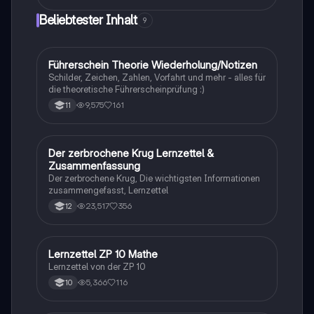
Zinsrechnung. Ideal zur Vorbereitung auf Prüfungen
Beliebtester Inhalt
9
und zur Vertiefung mathematischer Konzepte.
Führerschein Theorie Wiederholung/Notizen
Lerntipps
Schilder, Zeichen, Zahlen, Vorfahrt und mehr - alles für
die theoretische Führerscheinprüfung :)
9,575
161
11
Der zerbrochene Krug Lernzettel &
Deutsch
Zusammenfassung
Der zerbrochene Krug, Die wichtigsten Informationen
zusammengefasst, Lernzettel
23,517
356
12
Lernzettel ZP 10 Mathe
Mathe
Lernzettel von der ZP 10
5,366
116
10