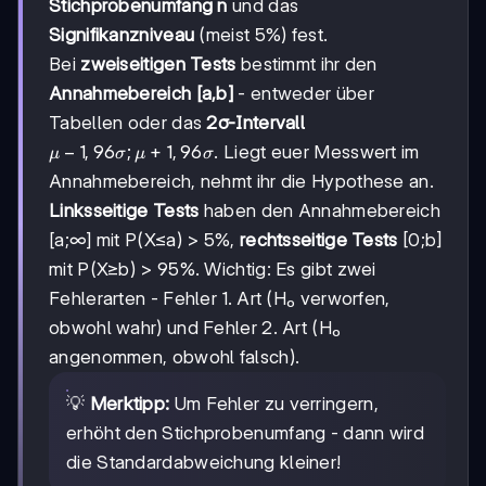
Stichprobenumfang n
und das
Signifikanzniveau
(meist 5%) fest.
Bei
zweiseitigen Tests
bestimmt ihr den
Annahmebereich [a,b]
- entweder über
Tabellen oder das
2σ-Intervall
μ-1,96σ;
−
1
,
96
;
+
1
,
96
. Liegt euer Messwert im
μ
σ
μ
σ
μ+1,96σ
Annahmebereich, nehmt ihr die Hypothese an.
Linksseitige Tests
haben den Annahmebereich
[a;∞] mit P(X≤a) > 5%,
rechtsseitige Tests
[0;b]
mit P(X≥b) > 95%. Wichtig: Es gibt zwei
Fehlerarten - Fehler 1. Art (H₀ verworfen,
obwohl wahr) und Fehler 2. Art (H₀
angenommen, obwohl falsch).
💡
Merktipp:
Um Fehler zu verringern,
erhöht den Stichprobenumfang - dann wird
die Standardabweichung kleiner!