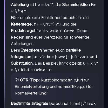
x
x
Ableitung
ist f'
= k·eᵏˣ, die
Stammfunktion
F
x
x
1/k
1/
=
·eᵏˣ.
k
Für komplexere Funktionen braucht ihr die
x
x
x
Kettenregel
f'
= u'(v
)·v'
und die
x
x
x
x
x
x
x
x
Produktregel
f'
= v'
·u
+ u'
·v
. Diese
x
x
x
x
x
Regeln sind euer Werkzeug für schwierige
Ableitungen.
Beim
Integrieren
helfen euch
partielle
x
x
x
x
x
x
Integration
∫u
·v'
dx = [u
v
] - ∫u'
·v
dx und
x
x
x
x
x
x
x
Substitution
. Das Beispiel ∫ln
dx zeigt: u = x, v'
x
x
= 1/x führt zu x·ln
- x.
x
💡
GTR-Tipp:
Nutzt binomcdf(n,p,k,r) für
Binomialverteilung und normcdf(k,r,μ,σ) für
Normalverteilung!
x
Bestimmte Integrale
berechnet ihr mit ∫ₐᵇ f
dx
x