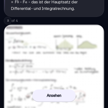
b
a
= F
- F
- das ist der Hauptsatz der
b
a
Differential- und Integralrechnung.
of
4
3
Ansehen