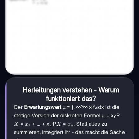
Herleitungen verstehen - Warum
funktioniert das?
x
Der
Erwartungswert
μ = ∫₋∞^∞ x·f
dx ist die
x
stetige Version der diskreten Formel μ = x₁·P
X=x₁
=
X=xₙ
=
+ ... + xₙ·P
. Statt alles zu
X
x
X
x
1
n
summieren, integriert ihr - das macht die Sache