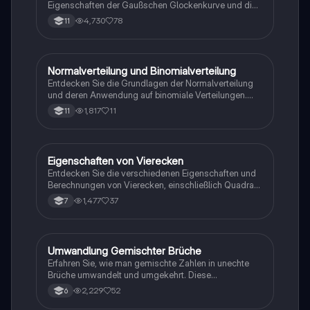
Eigenschaften der Gaußschen Glockenkurve und die
Berechnung von Wahrscheinlichkeiten. Er umfasst die
4,730
78
11
Dichtefunktion, Verteilungsfunktionen und wichtige
statistische Konzepte. Ideal für die
Klausurvorbereitung in mathematischer Statistik.
Normalverteilung und Binomialverteilung
Mathe
Entdecken Sie die Grundlagen der Normalverteilung
und deren Anwendung auf binomiale Verteilungen.
Diese Zusammenfassung behandelt die
1,817
11
11
Wahrscheinlichkeitsdichtefunktion, kumulative
Wahrscheinlichkeiten und typische statistische
Probleme. Ideal für Studierende, die sich auf
Prüfungen vorbereiten oder ihr Wissen in Statistik
Eigenschaften von Vierecken
Mathe
vertiefen möchten.
Entdecken Sie die verschiedenen Eigenschaften und
Berechnungen von Vierecken, einschließlich Quadrat,
Rechteck, Parallelogramm und Trapez. Diese
1,477
37
7
Übersicht behandelt die Symmetrieachsen,
Winkelsummen und Flächeninhalte der verschiedenen
Vierecksarten. Ideal für Geometrie-Studierende und
zur Vorbereitung auf Prüfungen.
Umwandlung Gemischter Brüche
Mathe
Erfahren Sie, wie man gemischte Zahlen in unechte
Brüche umwandelt und umgekehrt. Diese
Zusammenfassung behandelt die Schritte zur
2,229
52
6
Umwandlung, einschließlich praktischer Beispiele und
Erklärungen zu Zähler und Nenner. Ideal für Schüler,