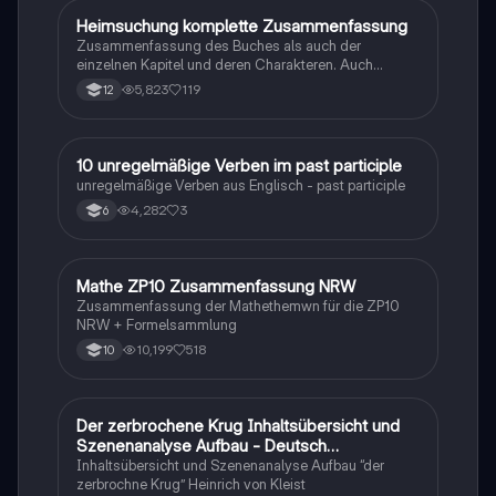
Heimsuchung komplette Zusammenfassung
Deutsch
Zusammenfassung des Buches als auch der
einzelnen Kapitel und deren Charakteren. Auch
tabellarisch. Im Unterricht ohne KI erstellt
5,823
119
12
1
10 unregelmäßige Verben im past participle
Englisch
unregelmäßige Verben aus Englisch - past participle
4,282
3
6
Mathe ZP10 Zusammenfassung NRW
Mathe
Zusammenfassung der Mathethemwn für die ZP10
NRW + Formelsammlung
10,199
518
10
Der zerbrochene Krug Inhaltsübersicht und
Deutsch
Szenenanalyse Aufbau - Deutsch
Q1/Q2/Abitur
Inhaltsübersicht und Szenenanalyse Aufbau “der
zerbrochne Krug” Heinrich von Kleist