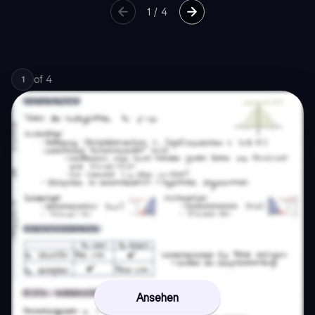
1
/
4
of
4
1
Ansehen