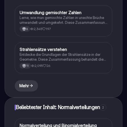
die ihre Kenntnisse in der Bruchrechnung vertiefen
möchten.
Umwandlung gemischter Zahlen
Mathe
Lerne, wie man gemischte Zahlen in unechte Brüche
umwandelt und umgekehrt. Diese Zusammenfassung
bietet klare Erklärungen und Beispiele, um das
2,345
197
6
Verständnis für Brüche zu vertiefen. Ideal für Schüler,
die ihre Fähigkeiten in der Bruchrechnung verbessern
möchten.
Strahlensätze verstehen
Mathe
Entdecke die Grundlagen der Strahlensätze in der
Geometrie. Diese Zusammenfassung behandelt die
Formeln, die Geschichte des Strahlensatzes, sowie
2,095
26
11
praktische Übungsaufgaben zur Anwendung. Ideal für
Schüler, die sich auf Prüfungen vorbereiten oder ihr
Wissen vertiefen möchten.
Mehr
Beliebtester Inhalt: Normalverteilungen
2
Normalverteilung und Binomialverteilung
Mathe