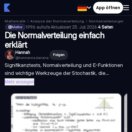
App öffnen
Mathematik
Analyse der Normalverteilung
Normalverteilungen
1.996
aufrufe
·
Aktualisiert
25. Juli 2026
·
4 Seiten
Mathe
Die Normalverteilung einfach
erklärt
Hannah
Folgen
@
hannanna.banana.
Signifikanztests, Normalverteilung und E-Funktionen
sind wichtige Werkzeuge der Stochastik, die...
Mehr anzeigen