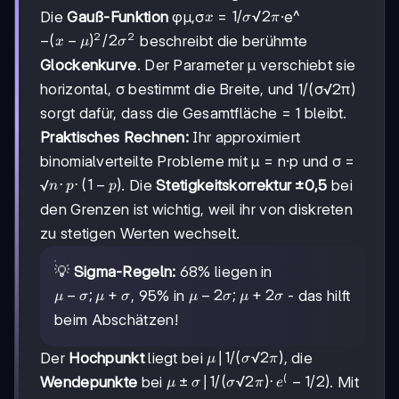
x
1/
1/
√2
Die
Gauß-Funktion
φμ,σ
=
·e^
x
σ
π
σ√2π
2
2
-(x-
−
(
−
)
/2
beschreibt die berühmte
x
μ
σ
μ)²/2σ²
Glockenkurve
. Der Parameter μ verschiebt sie
horizontal, σ bestimmt die Breite, und 1/(σ√2π)
sorgt dafür, dass die Gesamtfläche = 1 bleibt.
Praktisches Rechnen:
Ihr approximiert
binomialverteilte Probleme mit μ = n·p und σ =
n·p·(1-
⋅
⋅
(
1
−
)
√
. Die
Stetigkeitskorrektur ±0,5
bei
n
p
p
p)
den Grenzen ist wichtig, weil ihr von diskreten
zu stetigen Werten wechselt.
💡
Sigma-Regeln:
68% liegen in
μ-
−
;
+
μ-2σ;
−
2
;
+
2
, 95% in
- das hilft
μ
σ
μ
σ
μ
σ
μ
σ
σ;
μ+2σ
beim Abschätzen!
μ+σ
μ |
∣1/
(
√2
)
Der
Hochpunkt
liegt bei
, die
μ
σ
π
1/(σ√2π)
(
μ±σ |
±
∣1/
(
√2
)
⋅
−
1/2
)
Wendepunkte
bei
. Mit
μ
σ
σ
π
e