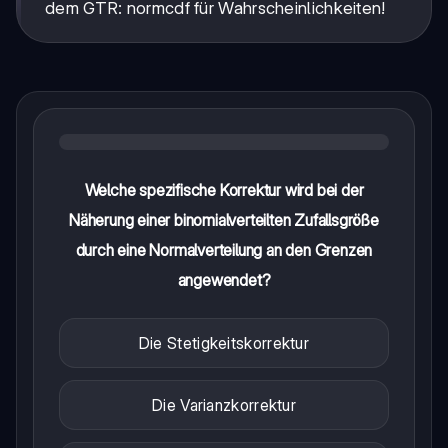
1/(σ√2π)·e^(-1/2)
dem GTR: normcdf für Wahrscheinlichkeiten!
Welche spezifische Korrektur wird bei der
Näherung einer binomialverteilten Zufallsgröße
durch eine Normalverteilung an den Grenzen
angewendet?
Die Stetigkeitskorrektur
Die Varianzkorrektur