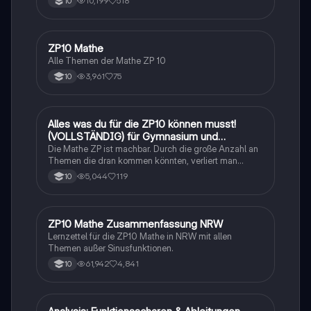
10,199
518
10
ZP10 Mathe
Mathe
Alle Themen der Mathe ZP 10
3,961
75
10
Alles was du für die ZP10 können musst!
Mathe
(VOLLSTÄNDIG) für Gymnasium und
Realschule
Die Mathe ZP ist machbar. Durch die große Anzahl an
Themen die dran kommen könnten, verliert man
schnell den Überblick. Also habe ich von den kleinsten
5,044
119
10
Themen bis hin zu den größten alles
zusammengefasst <3.
ZP10 Mathe Zusammenfassung NRW
Mathe
Lernzettel für die ZP10 Mathe in NRW mit allen
Themen außer Sinusfunktionen.
61,942
4,841
10
Mathe